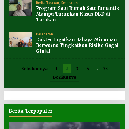
Berita Tarakan
,
Kesehatan
Program Satu Rumah Satu Jumantik
Mampu Turunkan Kasus DBD di
Tarakan
Kesehatan
Dokter Ingatkan Bahaya Minuman
Berwarna Tingkatkan Risiko Gagal
Ginjal
Sebelumnya
1
2
3
4
…
33
Berikutnya
Berita Terpopuler