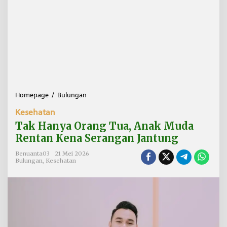
Homepage
/
Bulungan
T
a
Kesehatan
k
H
Tak Hanya Orang Tua, Anak Muda
a
Rentan Kena Serangan Jantung
n
y
Benuanta03
21 Mei 2026
a
Bulungan
,
Kesehatan
O
r
a
n
g
T
u