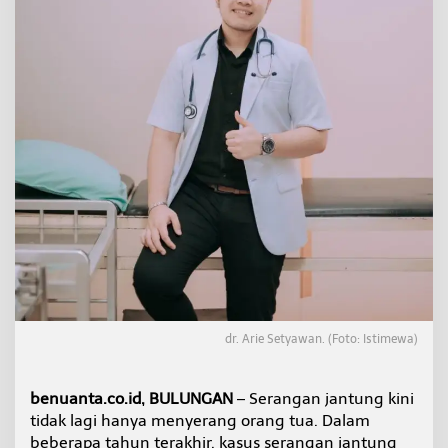
a
,
A
n
a
k
M
u
d
a
R
e
n
t
a
n
K
e
n
dr. Arie Setyawan. (Foto: Istimewa)
a
S
e
benuanta.co.id, BULUNGAN
– Serangan jantung kini
r
tidak lagi hanya menyerang orang tua. Dalam
a
beberapa tahun terakhir, kasus serangan jantung
n