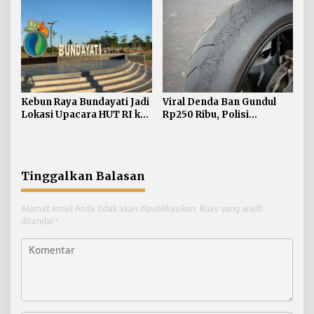
Diselesaikan
Kebun Raya Bundayati Jadi
Viral Denda Ban Gundul
Lokasi Upacara HUT RI ke-
Rp250 Ribu, Polisi
81
Bulungan Tegaskan Belum
Ada Razia Khusus
Tinggalkan Balasan
Alamat email Anda tidak akan dipublikasikan.
Ruas yang wajib
ditandai
*