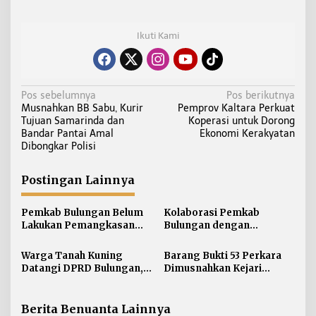
Ikuti Kami
N
Pos sebelumnya
Pos berikutnya
Musnahkan BB Sabu, Kurir
Pemprov Kaltara Perkuat
a
Tujuan Samarinda dan
Koperasi untuk Dorong
v
Bandar Pantai Amal
Ekonomi Kerakyatan
i
Dibongkar Polisi
g
a
Postingan Lainnya
s
i
Pemkab Bulungan Belum
Kolaborasi Pemkab
Lakukan Pemangkasan
Bulungan dengan
p
TPP ASN, Bupati: Belum
Unikaltar, Satu
o
Ada Arahan Pusat
Desa/Kelurahan Satu
Warga Tanah Kuning
Barang Bukti 53 Perkara
s
Sarjana
Datangi DPRD Bulungan,
Dimusnahkan Kejari
Minta Hak Plasma 20
Bulungan, Masih
Persen segera
Didominasi Kasus Sabu
Diselesaikan
Berita Benuanta Lainnya