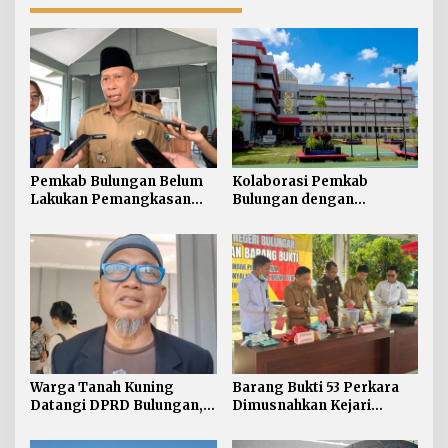
Pemkab Bulungan Belum
Kolaborasi Pemkab
Lakukan Pemangkasan
Bulungan dengan
TPP ASN, Bupati: Belum
Unikaltar, Satu
Ada Arahan Pusat
Desa/Kelurahan Satu
Sarjana
Warga Tanah Kuning
Barang Bukti 53 Perkara
Datangi DPRD Bulungan,
Dimusnahkan Kejari
Minta Hak Plasma 20
Bulungan, Masih
Persen segera
Didominasi Kasus Sabu