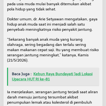
g
pada usia muda mulai banyak ditemukan akibat
a
pola hidup yang tidak sehat.
n
J
Dokter umum, dr. Arie Setyawan mengatakan, gaya
a
hidup anak muda saat ini menjadi salah satu
n
t
penyebab meningkatnya risiko penyakit jantung.
u
n
“Sekarang banyak anak muda yang kurang
g
olahraga, sering begadang dan terlalu sering
makan makanan cepat saji. Itu yang membuat risiko
serangan jantung meningkat,” katanya, Kamis
(21/5/2026).
Baca Juga :
Kebun Raya Bundayati Jadi Lokasi
Upacara HUT RI ke-81
Ia menjelaskan, serangan jantung terjadi saat aliran
darah menuju jantung tersumbat akibat
penumpukan lemak atau kolesterol di pembuluh