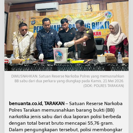
,
K
u
r
i
r
T
u
j
u
a
n
S
a
DIMUSNAHKAN: Satuan Reserse Narkoba Polres yang memusnahkan
m
BB sabu dari dua perkara yang diungkap pada Kamis, 21 Mei 2026.
a
(DOK: POLRES TARAKAN)
r
i
n
benuanta.co.id, TARAKAN
– Satuan Reserse Narkoba
d
Polres Tarakan memusnahkan barang bukti (BB)
a
d
narkotika jenis sabu dari dua laporan polisi berbeda
a
dengan total berat bruto mencapai 55,76 gram.
n
Dalam pengungkapan tersebut, polisi membongkar
B