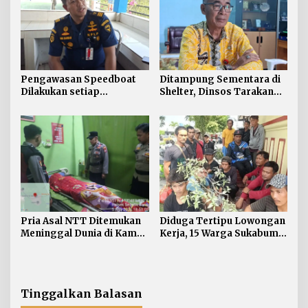
Pengawasan Speedboat
Ditampung Sementara di
Dilakukan setiap
Shelter, Dinsos Tarakan
Keberangkatan, Sertifikat
Fasilitasi Pemulangan 15
Acuan Laik Laut
Pekerja Asal Jawa Barat
Pria Asal NTT Ditemukan
Diduga Tertipu Lowongan
Meninggal Dunia di Kamar
Kerja, 15 Warga Sukabumi
Kos Sebatik Barat
Telantar di Tarakan
Tinggalkan Balasan