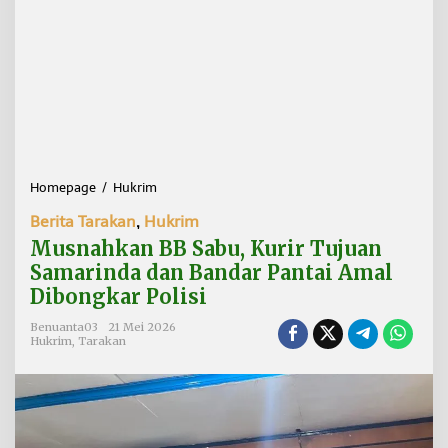
Homepage
/
Hukrim
M
u
Berita Tarakan
,
Hukrim
s
n
Musnahkan BB Sabu, Kurir Tujuan
a
Samarinda dan Bandar Pantai Amal
h
Dibongkar Polisi
k
a
Benuanta03
21 Mei 2026
n
Hukrim
,
Tarakan
B
B
S
a
b
u