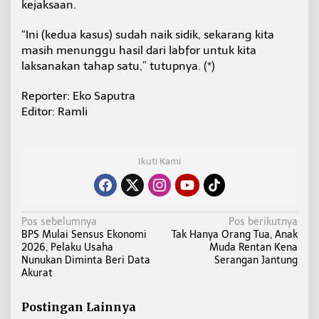
kejaksaan.
“Ini (kedua kasus) sudah naik sidik, sekarang kita
masih menunggu hasil dari labfor untuk kita
laksanakan tahap satu,” tutupnya. (*)
Reporter: Eko Saputra
Editor: Ramli
Ikuti Kami
N
Pos sebelumnya
Pos berikutnya
BPS Mulai Sensus Ekonomi
Tak Hanya Orang Tua, Anak
a
2026, Pelaku Usaha
Muda Rentan Kena
v
Nunukan Diminta Beri Data
Serangan Jantung
i
Akurat
g
a
Postingan Lainnya