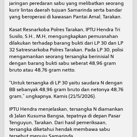
jaringan peredaran sabu yang melibatkan seorang
a
n
kurir lintas daerah tujuan Samarinda serta bandar
d
yang beroperasi di kawasan Pantai Amal, Tarakan.
a
r
Kasat Resnarkoba Polres Tarakan, IPTU Hendra Tri
P
Susilo, S.H., M.H, mengungkapkan pemusnahan
a
n
dilakukan terhadap barang bukti dari LP 30 dan LP
t
32 Satresnarkoba Polres Tarakan. Pada LP 30, polisi
a
mengamankan seorang tersangka berinisial N
i
dengan barang bukti sabu seberat 48,96 gram
A
bruto atau 48,76 gram netto.
m
a
l
“Untuk tersangka di LP 30 yaitu saudara N dengan
D
BB sebanyak 48,96 gram bruto dan netonya 48,76
i
gram,” ungkapnya, Kamis (21/5/2026).
b
o
n
IPTU Hendra menjelaskan, tersangka N diamankan
g
di Jalan Kusuma Bangsa, tepatnya di depan Pasar
k
Tenguyun, Tarakan. Dari hasil pemeriksaan,
a
tersangka diketahui hendak membawa sabu
r
tersebut menuju Samarinda.
P