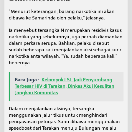
o
l
“Menurut keterangan, barang narkotika ini akan
i
dibawa ke Samarinda oleh pelaku,” jelasnya.
s
i
Ia menyebut tersangka N merupakan residivis kasus
narkotika yang sebelumnya juga pernah diamankan
dalam perkara serupa. Bahkan, pelaku disebut
sudah beberapa kali menjalankan aksi sebagai kurir
narkotika antarwilayah. “Ya, sudah beberapa kali,”
bebernya.
Baca Juga :
Kelompok LSL Jadi Penyumbang
Terbesar HIV di Tarakan, Dinkes Akui Kesulitan
Jangkau Komunitas
Dalam menjalankan aksinya, tersangka
menggunakan jalur tikus untuk menghindari
pengawasan petugas. Sabu dibawa menggunakan
speedboat dari Tarakan menuju Bulungan melalui