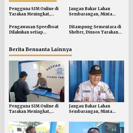
s
i
Pengguna SIM Online di
Jangan Bakar Lahan
Tarakan Meningkat,
Sembarangan, Minta
p
Pembuatan Langsung
Lapor Layanan Darurat 112
o
Paling Banyak
Pengawasan Speedboat
Ditampung Sementara di
s
Dilakukan setiap
Shelter, Dinsos Tarakan
Keberangkatan, Sertifikat
Fasilitasi Pemulangan 15
Acuan Laik Laut
Pekerja Asal Jawa Barat
Berita Benuanta Lainnya
Pengguna SIM Online di
Jangan Bakar Lahan
Tarakan Meningkat,
Sembarangan, Minta
Pembuatan Langsung
Lapor Layanan Darurat 112
Paling Banyak