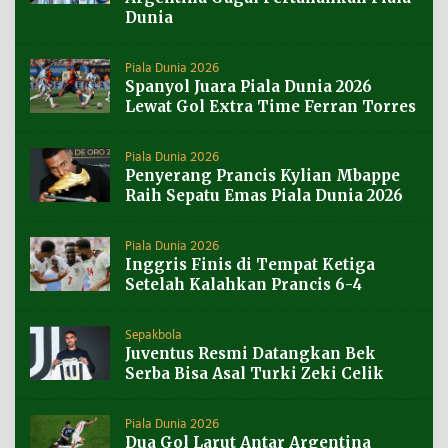
Dunia
Piala Dunia 2026
Spanyol Juara Piala Dunia 2026
Lewat Gol Extra Time Ferran Torres
Piala Dunia 2026
Penyerang Prancis Kylian Mbappe
Raih Sepatu Emas Piala Dunia 2026
Piala Dunia 2026
Inggris Finis di Tempat Ketiga
Setelah Kalahkan Prancis 6-4
Sepakbola
Juventus Resmi Datangkan Bek
Serba Bisa Asal Turki Zeki Celik
Piala Dunia 2026
Dua Gol Larut Antar Argentina