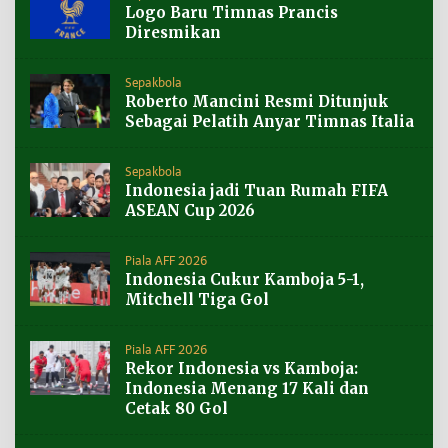
Logo Baru Timnas Prancis
Diresmikan
Sepakbola
Roberto Mancini Resmi Ditunjuk
Sebagai Pelatih Anyar Timnas Italia
Sepakbola
Indonesia jadi Tuan Rumah FIFA
ASEAN Cup 2026
Piala AFF 2026
Indonesia Cukur Kamboja 5-1,
Mitchell Tiga Gol
Piala AFF 2026
Rekor Indonesia vs Kamboja:
Indonesia Menang 17 Kali dan
Cetak 80 Gol