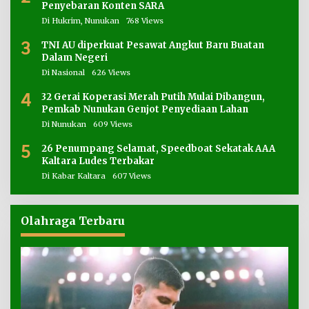
Penyebaran Konten SARA
Di Hukrim, Nunukan
768 Views
3
TNI AU diperkuat Pesawat Angkut Baru Buatan
Dalam Negeri
Di Nasional
626 Views
4
32 Gerai Koperasi Merah Putih Mulai Dibangun,
Pemkab Nunukan Genjot Penyediaan Lahan
Di Nunukan
609 Views
5
26 Penumpang Selamat, Speedboat Sekatak AAA
Kaltara Ludes Terbakar
Di Kabar Kaltara
607 Views
Olahraga Terbaru