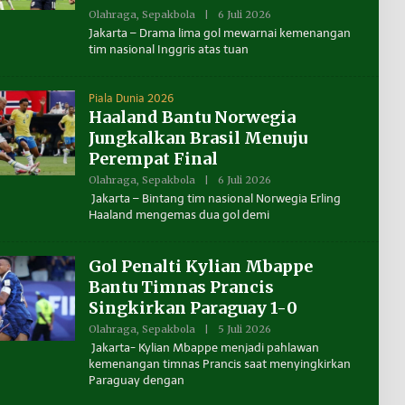
K
A
Olahraga
,
Sepakbola
|
6 Juli 2026
O
L
L
Jakarta – Drama lima gol mewarnai kemenangan
T
E
tim nasional Inggris atas tuan
A
H
R
B
A
E
N
Piala Dunia 2026
U
Haaland Bantu Norwegia
A
N
Jungkalkan Brasil Menuju
T
A
Perempat Final
K
A
Olahraga
,
Sepakbola
|
6 Juli 2026
O
L
L
Jakarta – Bintang tim nasional Norwegia Erling
T
E
Haaland mengemas dua gol demi
A
H
R
B
A
E
N
Gol Penalti Kylian Mbappe
U
A
Bantu Timnas Prancis
N
Singkirkan Paraguay 1-0
T
A
Olahraga
,
Sepakbola
|
5 Juli 2026
O
K
L
A
Jakarta- Kylian Mbappe menjadi pahlawan
E
L
kemenangan timnas Prancis saat menyingkirkan
H
T
Paraguay dengan
B
A
E
R
N