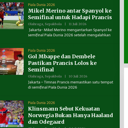
N
Piala Dunia 2026
U
Jantung
“SE2026” Navig
Mikel Merino antar Spanyol ke
A
N
nomi
Jefferson vs Media
Ekonomi Tarak
Semifinal untuk Hadapi Prancis
T
ndonesia
A
Olahraga
,
Sepakbola
|
11 Juli 2026
O
K
L
Jakarta- Mikel Merino mengantarkan Spanyol ke
A
E
L
semifinal Piala Dunia 2026 setelah mengalahkan
H
T
B
A
E
R
N
A
Piala Dunia 2026
U
Gol Mbappe dan Dembele
A
N
Pastikan Prancis Lolos ke
T
A
Semifinal
K
A
Olahraga
,
Sepakbola
|
10 Juli 2026
O
L
L
Jakarta – Timnas Prancis memastikan satu tempat
T
E
di semifinal Piala Dunia 2026
A
H
R
B
A
E
N
Piala Dunia 2026
U
Klinsmann Sebut Kekuatan
A
N
Norwegia Bukan Hanya Haaland
T
A
dan Odegaard
K