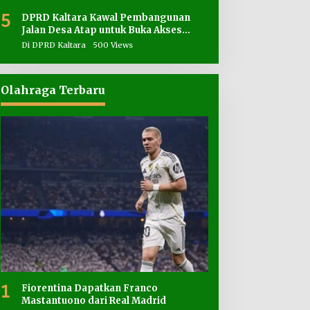
5
DPRD Kaltara Kawal Pembangunan
Jalan Desa Atap untuk Buka Akses
Wilayah Perbatasan
Di DPRD Kaltara
500 Views
Olahraga Terbaru
1
Fiorentina Dapatkan Franco
Mastantuono dari Real Madrid