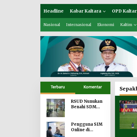
Headline
Kabar Kaltara
OPD Kaltar
Nasional
Internasional
Ekonomi
Kaltim
Terbaru
Komentar
Sepak
RSUD Nunukan
Benahi SDM
hingga Tata
Kelola
Pelayanan
Pengguna SIM
Online di
Tarakan