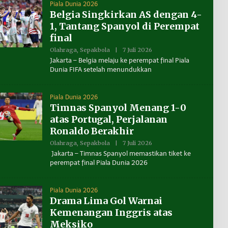
Piala Dunia 2026
A
N
Belgia Singkirkan AS dengan 4-
T
1, Tantang Spanyol di Perempat
A
K
final
A
L
Olahraga
,
Sepakbola
|
7 Juli 2026
O
T
L
Jakarta – Belgia melaju ke perempat final Piala
A
E
R
Dunia FIFA setelah menundukkan
H
A
B
E
N
Piala Dunia 2026
U
Timnas Spanyol Menang 1-0
A
N
atas Portugal, Perjalanan
T
A
Ronaldo Berakhir
K
A
Olahraga
,
Sepakbola
|
7 Juli 2026
O
L
L
Jakarta – Timnas Spanyol memastikan tiket ke
T
E
perempat final Piala Dunia 2026
A
H
R
B
A
E
N
Piala Dunia 2026
U
Drama Lima Gol Warnai
A
N
Kemenangan Inggris atas
T
A
Meksiko