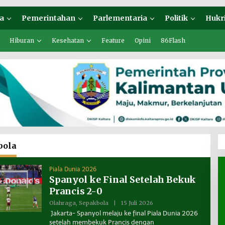
a
Pemerintahan
Parlementaria
Politik
Hukr
Hiburan
Kesehatan
Feature
Opini
86Flash
bola
Piala Dunia 2026
Spanyol ke Final Setelah Bekuk
Prancis 2-0
Olahraga
,
Sepakbola
|
15 Juli 2026
O
L
Jakarta- Spanyol melaju ke final Piala Dunia 2026
E
setelah membekuk Prancis dengan
H