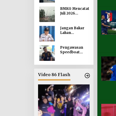
Meningkat,
Pembuatan
BMKG Mencatat
Langsung
Juli 2026
Paling Banyak
Nunukan
Dilanda Hujan 23
Hari
Jangan Bakar
Lahan
Sembarangan,
Minta Lapor
Layanan
Pengawasan
Darurat 112
Speedboat
Dilakukan
setiap
Keberangkatan,
Sertifikat Acuan
Video 86 Flash
Laik Laut