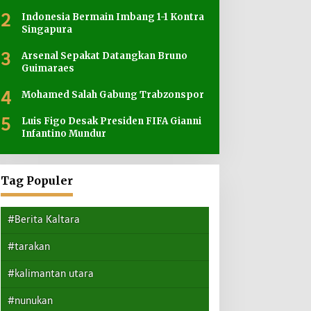
2
Indonesia Bermain Imbang 1-1 Kontra
asi
Singapura
an
3
Arsenal Sepakat Datangkan Bruno
Guimaraes
4
Mohamed Salah Gabung Trabzonspor
5
Luis Figo Desak Presiden FIFA Gianni
Infantino Mundur
Tag Populer
#Berita Kaltara
#tarakan
#kalimantan utara
#nunukan