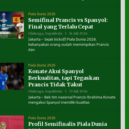
B
E
N
Piala Dunia 2026
U
Semifinal Prancis vs Spanyol:
A
N
Final yang Terlalu Cepat
T
A
Olahraga
,
Sepakbola
|
14 Juli 2026
O
K
L
Jakarta – Sejak kickoff Piala Dunia 2026,
A
E
L
kebanyakan orang sudah memimpikan Prancis
H
T
dan
B
A
E
R
N
A
U
Piala Dunia 2026
A
N
Konate Akui Spanyol
T
Berkualitas, tapi Tegaskan
A
K
Prancis Tidak Takut
A
L
Olahraga
,
Sepakbola
|
13 Juli 2026
O
T
L
Jakarta – Bek tim nasional Prancis Ibrahima Konate
A
E
R
mengakui Spanyol memiliki kualitas
H
A
B
E
N
Piala Dunia 2026
U
Profil Semifinalis Piala Dunia
A
N