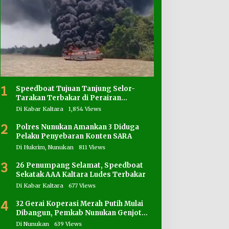
1
Speedboat Tujuan Tanjung Selor-
Tarakan Terbakar di Perairan
Salimbatu
Di Kabar Kaltara
1,854 Views
2
Polres Nunukan Amankan 3 Diduga
Pelaku Penyebaran Konten SARA
Di Hukrim, Nunukan
811 Views
3
26 Penumpang Selamat, Speedboat
Sekatak AAA Kaltara Ludes Terbakar
Di Kabar Kaltara
677 Views
4
32 Gerai Koperasi Merah Putih Mulai
Dibangun, Pemkab Nunukan Genjot
Penyediaan Lahan
Di Nunukan
639 Views