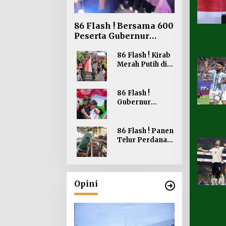
86 Flash ! Bersama 600
Peserta Gubernur
Kaltara Ikuti Run
Night Slipi Tarakan
86 Flash ! Kirab
Merah Putih di
Perbatasan
Perkokoh
Nasionalisme
86 Flash !
Gubernur
Kaltara Belanja
Bendera Merah
Putih di Bagikan
86 Flash ! Panen
ke Masyarakat
Telur Perdana
Sebatik
Gubernur
Berharap dapat
Meningkatkan
Kesejahteraan
Opini
Peternakan