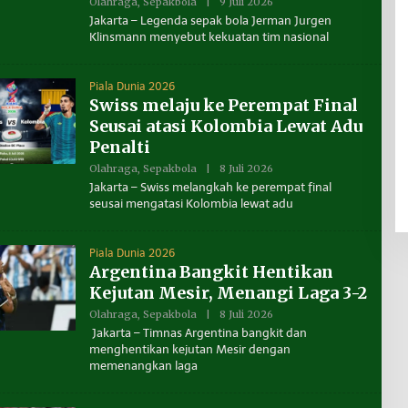
A
Olahraga
,
Sepakbola
|
9 Juli 2026
O
L
L
Jakarta – Legenda sepak bola Jerman Jurgen
T
E
Klinsmann menyebut kekuatan tim nasional
A
H
R
B
A
E
N
Piala Dunia 2026
U
Swiss melaju ke Perempat Final
A
N
Seusai atasi Kolombia Lewat Adu
T
A
Penalti
K
A
Olahraga
,
Sepakbola
|
8 Juli 2026
O
L
L
Jakarta – Swiss melangkah ke perempat final
T
E
seusai mengatasi Kolombia lewat adu
A
H
R
B
A
E
N
Piala Dunia 2026
U
Argentina Bangkit Hentikan
A
N
Kejutan Mesir, Menangi Laga 3-2
T
A
Olahraga
,
Sepakbola
|
8 Juli 2026
O
K
L
Jakarta – Timnas Argentina bangkit dan
A
E
L
menghentikan kejutan Mesir dengan
H
T
memenangkan laga
B
A
E
R
N
A
U