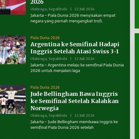
2026
T
A
Olahraga
,
Sepakbola
|
12 Juli 2026
O
K
L
Jakarta – Piala Dunia 2026 menyisakan empat
A
E
L
negara yang pernah mengangkat trofi,
H
T
B
A
E
R
N
A
Piala Dunia 2026
U
Argentina ke Semifinal Hadapi
A
N
Inggris Setelah Atasi Swiss 3-1
T
A
Olahraga
,
Sepakbola
|
12 Juli 2026
O
K
L
Jakarta – Argentina melaju ke semifinal Piala Dunia
A
E
L
2026 untuk menjalani laga
H
T
B
A
E
R
N
A
Piala Dunia 2026
U
Jude Bellingham Bawa Inggris
A
N
ke Semifinal Setelah Kalahkan
T
A
Norwegia
K
A
Olahraga
,
Sepakbola
|
12 Juli 2026
O
L
L
Jakarta – Jude Bellingham membawa Inggris ke
T
E
semifinal Piala Dunia 2026 setelah
A
H
R
B
A
E