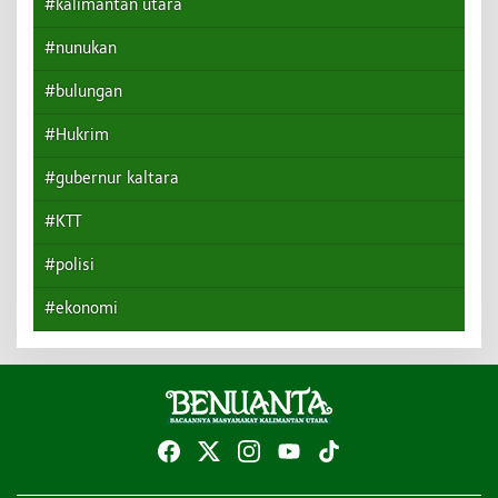
#kalimantan utara
#nunukan
#bulungan
#Hukrim
#gubernur kaltara
#KTT
#polisi
#ekonomi