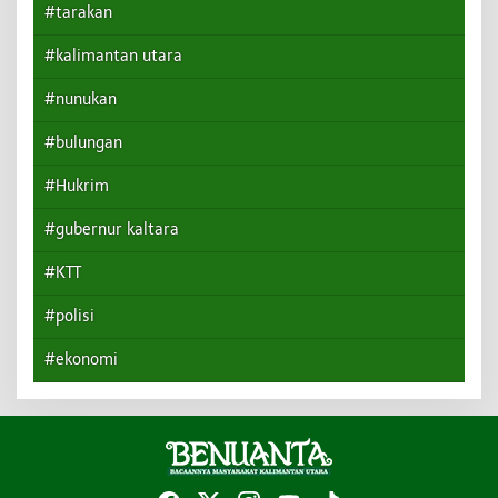
#tarakan
#kalimantan utara
#nunukan
#bulungan
#Hukrim
#gubernur kaltara
#KTT
#polisi
#ekonomi