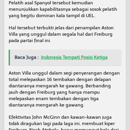
Pelatih asal Spanyol tersebut kemudian
menunjukkan kapabilitasnya sebagai sosok pelatih
yang begitu dominan kala tampil di UEL.
Hal tersebut terbukti jelas dari penampilan Aston
Villa yang unggul dalam segala hal dari Freiburg
pada partai final ini.
Baca Juga :
Indonesia Tempati Posisi Ketiga
Aston Villa unggul dalam segi penyerangan dengan
total melepaskan 16 tembakan dengan delapan
diantaranya mengarah ke gawang. Berbanding
jauh dengan Freiburg yang hanya mampu
melepaskan enam tembakan dengan tiga
diantaranya mengarah ke gawang.
Efektivitas John McGinn dan kawan-kawan juga
tidak diragukan lagi pada laga ini, membuat kiper
Freiburg, Noah Atobolu, harus memungut bola dari