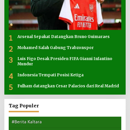
1
Arsenal Sepakat Datangkan Bruno Guimaraes
2
Mohamed Salah Gabung Trabzonspor
3
Luis Figo Desak Presiden FIFA Gianni Infantino
Mundur
4
Indonesia Tempati Posisi Ketiga
5
Fulham datangkan Cesar Palacios dari Real Madrid
Tag Populer
#Berita Kaltara