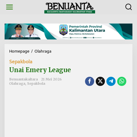
L
e
w
a
t
i
k
e
k
Homepage
/
Olahraga
U
o
n
n
Sepakbola
a
t
i
Unai Emery League
e
E
n
m
Benuantakaltara
21 Mei 2026
Olahraga
,
Sepakbola
e
r
y
L
e
a
g
u
e