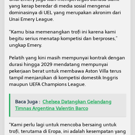
yang kerap beredar di media sosial mengenai
dominasinya di UEL yang merupakan akronim dari
Unai Emery League.
“Kamu bisa memenangkan trofi ini karena kami
begitu serius menatap kompetisi dan berproses,”
ungkap Emery.
Pelatih yang kini masih mempunyai kontrak dengan
durasi hingga 2029 mendatang mempunyai
pekerjaan berat untuk membawa Aston Villa terus
tampil menjanjikan di kompetisi domestik Inggris
maupun UEFA Champions League.
Baca Juga :
Chelsea Datangkan Gelandang
Timnas Argentina Valentin Barco
“Kami perlu lagi untuk mencoba bersaing untuk
trofi, terutama di Eropa, ini adalah kesempatan yang