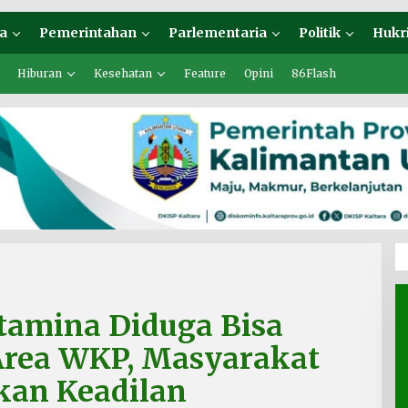
a
Pemerintahan
Parlementaria
Politik
Hukr
Hiburan
Kesehatan
Feature
Opini
86Flash
tamina Diduga Bisa
Area WKP, Masyarakat
kan Keadilan