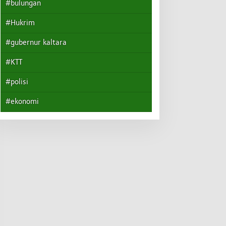
#bulungan
#Hukrim
#gubernur kaltara
#KTT
#polisi
#ekonomi