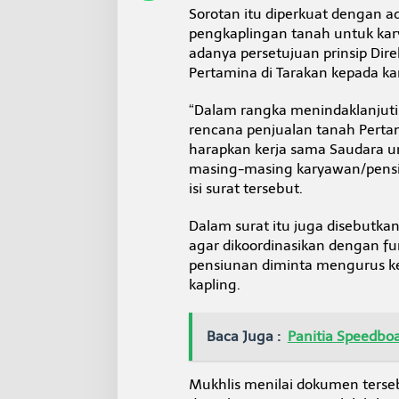
k
Sorotan itu diperkuat dengan ad
a
pengkaplingan tanah untuk kary
t
adanya persetujuan prinsip Dir
T
Pertamina di Tarakan kepada 
a
r
a
“Dalam rangka menindaklanjuti 
k
rencana penjualan tanah Perta
a
harapkan kerja sama Saudara 
n
masing-masing karyawan/pensiu
P
e
isi surat tersebut.
r
t
Dalam surat itu juga disebutk
a
agar dikoordinasikan dengan fu
n
pensiunan diminta mengurus k
y
a
kapling.
k
a
n
Baca Juga :
Panitia Speedbo
K
e
a
Mukhlis menilai dokumen terse
d