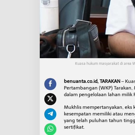
i
n
g
L
a
h
a
n
d
i
A
r
Kuasa hukum masyarakat di area W
e
a
W
benuanta.co.id, TARAKAN
– Kuas
K
Pertambangan (WKP) Tarakan, 
P
dalam pengelolaan lahan milik 
,
M
a
Mukhlis mempertanyakan, eks k
s
kesempatan memiliki atau men
y
yang telah puluhan tahun ting
a
sertifikat.
r
a