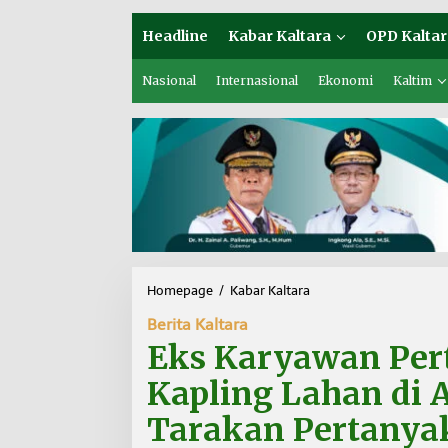
Headline
Kabar Kaltara
OPD Kaltar
Nasional
Internasional
Ekonomi
Kaltim
Homepage
/
Kabar Kaltara
E
k
Berita Kaltara
s
K
Eks Karyawan Per
a
r
Kapling Lahan di 
y
a
Tarakan Pertanya
w