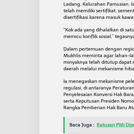
Ladang, Kelurahan Pamusian. I
telah memiliki sertifikat, sem
disertifikasi karena masuk kaw
“Kok ada yang dihalalkan di satu 
memicu konflik sosial,” tegasny
Dalam pertemuan dengan region
Mukhlis meminta agar lahan-la
minyaknya telah ditutup dapat
daerah melalui mekanisme hiba
Ia menegaskan mekanisme pelep
regulasi, di antaranya Peratur
Penyelesaian Konversi Hak Bar
serta Keputusan Presiden Nomo
Rangka Pemberian Hak Baru Atas
Baca Juga :
Ratusan PMI Dip