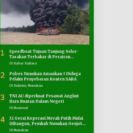
1
Speedboat Tujuan Tanjung Selor-
Tarakan Terbakar di Perairan
Salimbatu
Di Kabar Kaltara
2
Polres Nunukan Amankan 3 Diduga
Pelaku Penyebaran Konten SARA
Di Hukrim, Nunukan
3
TNI AU diperkuat Pesawat Angkut
Baru Buatan Dalam Negeri
Di Nasional
4
32 Gerai Koperasi Merah Putih Mulai
Dibangun, Pemkab Nunukan Genjot
Penyediaan Lahan
Di Nunukan