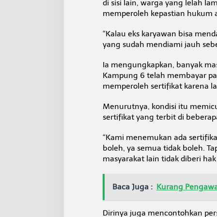
di sisi lain, warga yang lelah
i
memperoleh kepastian hukum a
l
a
n
“Kalau eks karyawan bisa mend
yang sudah mendiami jauh sebe
Ia mengungkapkan, banyak mas
Kampung 6 telah membayar paj
memperoleh sertifikat karena l
Menurutnya, kondisi itu memic
sertifikat yang terbit di bebera
“Kami menemukan ada sertifika
boleh, ya semua tidak boleh. Ta
masyarakat lain tidak diberi ha
Baca Juga :
Kurang Pengawasa
Dirinya juga mencontohkan pe