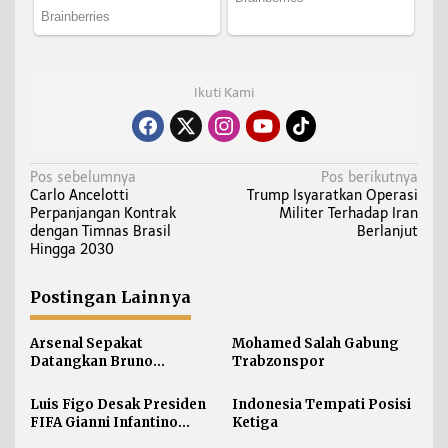
Ikuti Kami
N
Pos sebelumnya
Pos berikutnya
Carlo Ancelotti
Trump Isyaratkan Operasi
a
Perpanjangan Kontrak
Militer Terhadap Iran
v
dengan Timnas Brasil
Berlanjut
i
Hingga 2030
g
a
Postingan Lainnya
s
i
Arsenal Sepakat
Mohamed Salah Gabung
Datangkan Bruno
Trabzonspor
p
Guimaraes
o
Luis Figo Desak Presiden
Indonesia Tempati Posisi
s
FIFA Gianni Infantino
Ketiga
Mundur