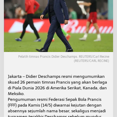
n
t
u
k
P
i
a
l
a
D
u
n
Pelatih timnas Prancis Didier Deschamps. REUTERS/Carl Recine
i
(REUTERS/CARL RECINE)
a
2
0
Jakarta – Didier Deschamps resmi mengumumkan
2
skuad 26 pemain timnas Prancis yang akan berlaga
6
di Piala Dunia 2026 di Amerika Serikat, Kanada, dan
Meksiko.
Pengumuman resmi Federasi Sepak Bola Prancis
(FFF) pada Kamis (14/5) diwarnai kejutan dengan
absennya sejumlah nama besar, sekaligus menjadi
turnamen terakhir Deschamps sebelum mundur