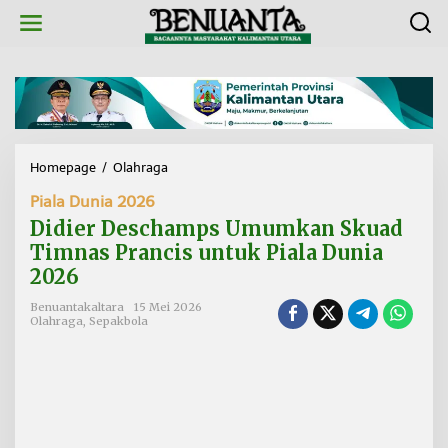
L
e
w
a
t
i
k
e
k
Homepage
/
Olahraga
D
o
i
n
Piala Dunia 2026
d
t
i
Didier Deschamps Umumkan Skuad
e
e
n
Timnas Prancis untuk Piala Dunia
r
2026
D
e
Benuantakaltara
15 Mei 2026
s
Olahraga
,
Sepakbola
c
h
a
m
p
s
U