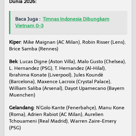
Dunia 2026:
Baca Juga :
Timnas Indonesia Dibungkam
Vietnam 0-3
Kiper
: Mike Maignan (AC Milan), Robin Risser (Lens),
Brice Samba (Rennes)
Bek
: Lucas Digne (Aston Villa), Malo Gusto (Chelsea),
L. Hernandez (PSG), T. Hernandez (Al-Hilal),
Ibrahima Konate (Liverpool), Jules Koundé
(Barcelona), Maxence Lacroix (Crystal Palace),
William Saliba (Arsenal), Dayot Upamecano (Bayern
Muenchen)
Gelandang
: N’Golo Kante (Fenerbahçe), Manu Kone
(Roma), Adrien Rabiot (AC Milan), Aurelien
Tchouameni (Real Madrid), Warren Zaire-Emery
(PSG)