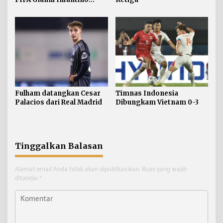
Mundur
Fulham datangkan Cesar
Timnas Indonesia
Palacios dari Real Madrid
Dibungkam Vietnam 0-3
Tinggalkan Balasan
Alamat email Anda tidak akan dipublikasikan.
Ruas yang wajib
ditandai
*