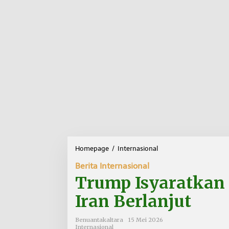
Homepage
/
Internasional
T
r
Berita Internasional
u
m
Trump Isyaratkan 
p
I
Iran Berlanjut
s
y
Benuantakaltara
15 Mei 2026
a
Internasional