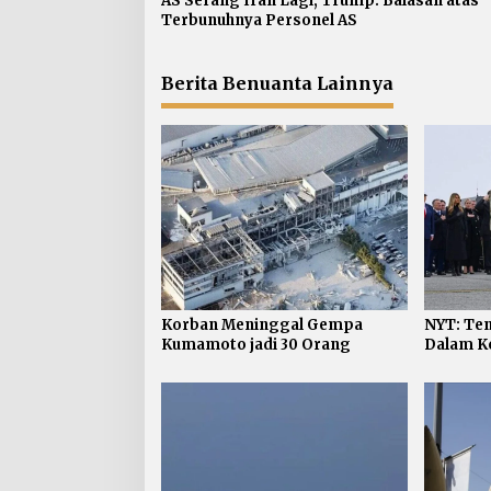
AS Serang Iran Lagi, Trump: Balasan atas
o
Terbunuhnya Personel AS
s
Berita Benuanta Lainnya
Korban Meninggal Gempa
NYT: Ten
Kumamoto jadi 30 Orang
Dalam Ko
jadi 624