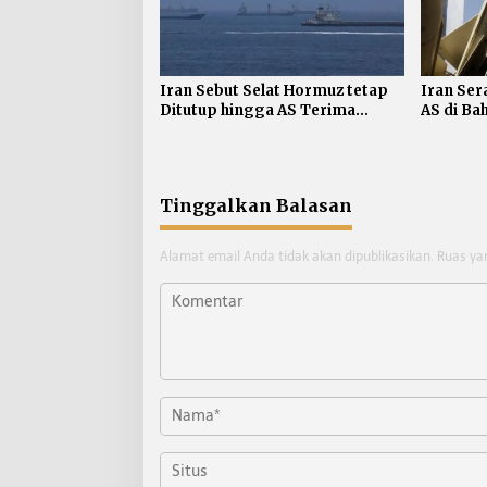
Iran Sebut Selat Hormuz tetap
Iran Ser
Ditutup hingga AS Terima
AS di Ba
Persyaratan
Tinggalkan Balasan
Alamat email Anda tidak akan dipublikasikan.
Ruas ya