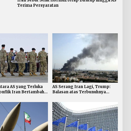
Iran Sebut Selat Hormuz tetap Ditutup hingga AS
Terima Persyaratan
tara AS yang Terluka
AS Serang Iran Lagi, Trump:
nflik Iran Bertambah,
Balasan atas Terbunuhnya
Personel AS