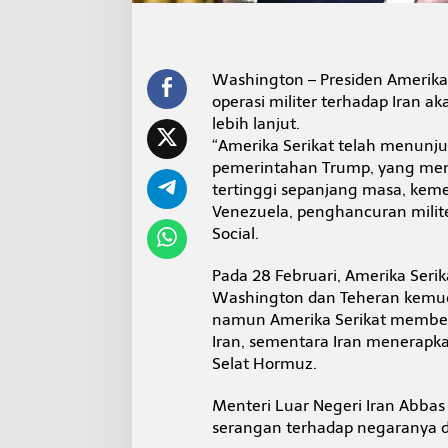
d
a
p
I
Washington – Presiden Amerika
r
a
operasi militer terhadap Iran a
n
lebih lanjut.
B
“Amerika Serikat telah menunju
e
pemerintahan Trump, yang men
r
l
tertinggi sepanjang masa, ke
a
Venezuela, penghancuran militer
n
Social.
j
u
Pada 28 Februari, Amerika Serik
t
Washington dan Teheran kemud
namun Amerika Serikat member
Iran, sementara Iran menerapkan
Selat Hormuz.
Menteri Luar Negeri Iran Abbas
serangan terhadap negaranya dan