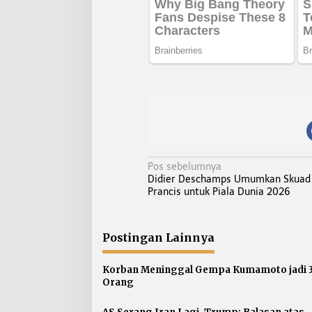
N
Pos sebelumnya
Didier Deschamps Umumkan Skuad
a
Prancis untuk Piala Dunia 2026
v
i
g
Postingan Lainnya
a
s
Korban Meninggal Gempa Kumamoto jadi 
Orang
i
p