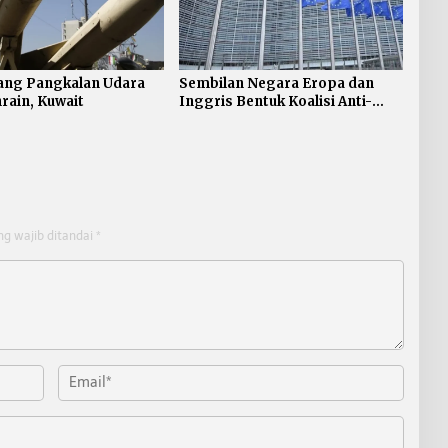
ang Pangkalan Udara
Sembilan Negara Eropa dan
hrain, Kuwait
Inggris Bentuk Koalisi Anti-
rudal Balistik
ng wajib ditandai
*