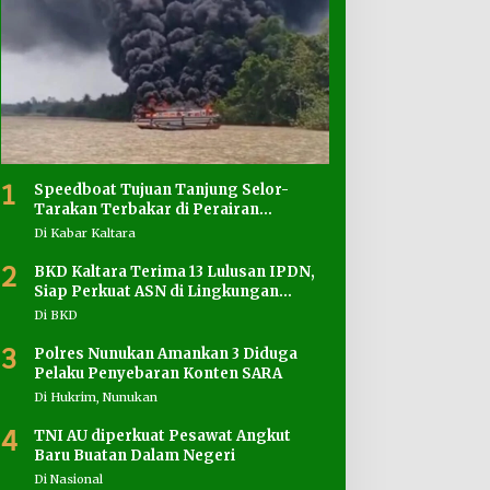
1
Speedboat Tujuan Tanjung Selor-
Tarakan Terbakar di Perairan
Salimbatu
Di Kabar Kaltara
2
BKD Kaltara Terima 13 Lulusan IPDN,
Siap Perkuat ASN di Lingkungan
Pemprov
Di BKD
3
Polres Nunukan Amankan 3 Diduga
Pelaku Penyebaran Konten SARA
Di Hukrim, Nunukan
4
TNI AU diperkuat Pesawat Angkut
Baru Buatan Dalam Negeri
Di Nasional