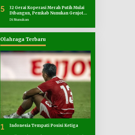
5
32 Gerai Koperasi Merah Putih Mulai
Dibangun, Pemkab Nunukan Genjot
Penyediaan Lahan
Di Nunukan
Olahraga Terbaru
1
Indonesia Tempati Posisi Ketiga