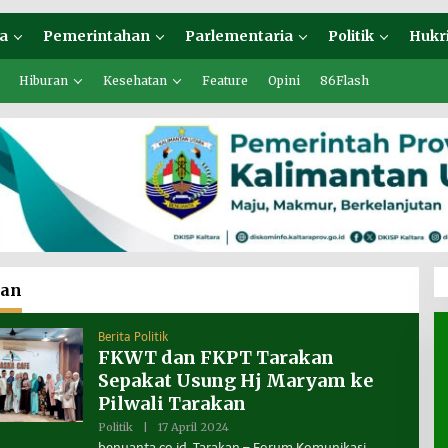
a
Pemerintahan
Parlementaria
Politik
Hukr
Hiburan
Kesehatan
Feature
Opini
86Flash
kan
Berita Politik
FKWT dan FKPT Tarakan
Sepakat Usung Hj Maryam ke
Pilwali Tarakan
Politik
|
17 April 2024
O
L
benuanta.co.id, Tarakan – Forum Komunikasi