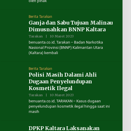
T
oleh pihak
R
A
E
D
A
Berita Tarakan
K
S
Ganja dan Sabu Tujuan Malinau
I
Dimusnahkan BNNP Kaltara
B
E
Tarakan
|
10 Maret 2023
O
N
L
U
benuanta.co.id, Tarakan – Badan Narkotika
E
A
Nasional Provinsi (BNNP) Kalimantan Utara
H
N
(Kaltara) kembali
R
T
E
A
D
A
Berita Tarakan
K
S
Polisi Masih Dalami Ahli
I
Dugaan Penyelundupan
B
E
Kosmetik Ilegal
N
U
Tarakan
|
10 Maret 2023
O
A
L
benuanta.co.id, TARAKAN – Kasus dugaan
N
E
T
penyelundupan kosmetik ilegal hingga saat ini
H
A
masih
R
E
D
A
DPKP Kaltara Laksanakan
K