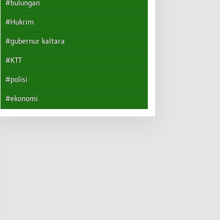
#bulungan
#Hukrim
#gubernur kaltara
#KTT
#polisi
#ekonomi