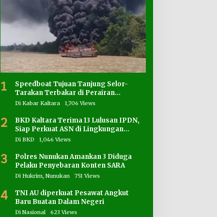
1
Speedboat Tujuan Tanjung Selor-
Tarakan Terbakar di Perairan
Salimbatu
Di Kabar Kaltara
1,706 Views
2
BKD Kaltara Terima 13 Lulusan IPDN,
Siap Perkuat ASN di Lingkungan
Pemprov
Di BKD
1,046 Views
3
Polres Nunukan Amankan 3 Diduga
Pelaku Penyebaran Konten SARA
Di Hukrim, Nunukan
751 Views
4
TNI AU diperkuat Pesawat Angkut
Baru Buatan Dalam Negeri
Di Nasional
623 Views