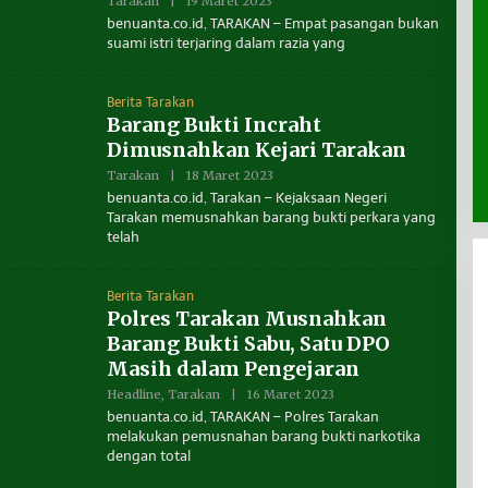
Tarakan
|
19 Maret 2023
O
A
L
benuanta.co.id, TARAKAN – Empat pasangan bukan
N
E
“SE2026” Navigasi
T
suami istri terjaring dalam razia yang
H
Ekonomi Tarakan
A
R
E
D
Berita Tarakan
A
Barang Bukti Incraht
K
S
Dimusnahkan Kejari Tarakan
I
B
Tarakan
|
18 Maret 2023
O
E
L
benuanta.co.id, Tarakan – Kejaksaan Negeri
N
E
U
Tarakan memusnahkan barang bukti perkara yang
H
A
telah
R
N
E
T
D
A
A
Berita Tarakan
K
S
Polres Tarakan Musnahkan
I
Barang Bukti Sabu, Satu DPO
B
E
Masih dalam Pengejaran
N
U
Headline
,
Tarakan
|
16 Maret 2023
O
A
L
benuanta.co.id, TARAKAN – Polres Tarakan
N
E
T
melakukan pemusnahan barang bukti narkotika
H
A
dengan total
R
E
D