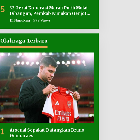
5
32 Gerai Koperasi Merah Putih Mulai
Dibangun, Pemkab Nunukan Genjot
Penyediaan Lahan
Di Nunukan
598 Views
Olahraga Terbaru
1
Arsenal Sepakat Datangkan Bruno
Guimaraes