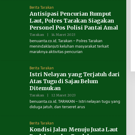
A
Berita Tarakan
K
S
Antisipasi Pencurian Rumput
I
Laut, Polres Tarakan Siagakan
B
E
Personel Pos Polisi Pantai Amal
N
U
Tarakan
|
14 Maret 2023
O
A
L
benuanta.co.id, Tarakan – Polres Tarakan
N
E
T
menindaklanjuti keluhan masyarakat terkait
H
A
maraknya aktivitas pencurian
R
E
D
A
Berita Tarakan
K
S
Istri Nelayan yang Terjatuh dari
I
Atas Tugu di Sajau Belum
B
E
Ditemukan
N
U
Tarakan
|
12 Maret 2023
O
A
L
benuanta.co.id, TARAKAN – Istri nelayan tugu yang
N
E
T
diduga jatuh, dan terseret arus
H
A
R
E
D
Berita Tarakan
A
Kondisi Jalan Menuju Juata Laut
K
S