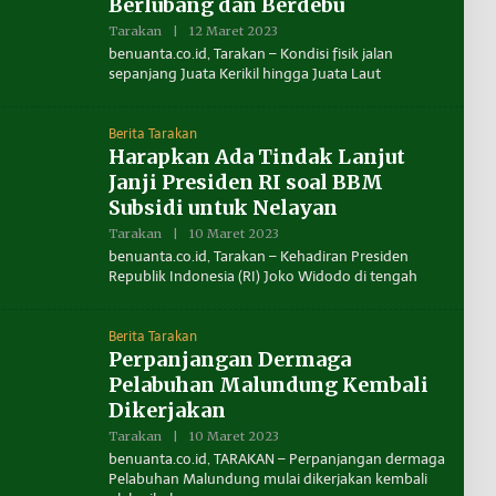
Berlubang dan Berdebu
I
B
Tarakan
|
12 Maret 2023
O
E
L
benuanta.co.id, Tarakan – Kondisi fisik jalan
N
E
U
sepanjang Juata Kerikil hingga Juata Laut
H
A
R
N
E
T
D
A
Berita Tarakan
A
Harapkan Ada Tindak Lanjut
K
S
Janji Presiden RI soal BBM
I
B
Subsidi untuk Nelayan
E
N
Tarakan
|
10 Maret 2023
O
U
L
benuanta.co.id, Tarakan – Kehadiran Presiden
A
E
Republik Indonesia (RI) Joko Widodo di tengah
N
H
T
R
A
E
D
Berita Tarakan
A
Perpanjangan Dermaga
K
S
Pelabuhan Malundung Kembali
I
B
Dikerjakan
E
N
Tarakan
|
10 Maret 2023
O
U
L
benuanta.co.id, TARAKAN – Perpanjangan dermaga
A
E
Pelabuhan Malundung mulai dikerjakan kembali
N
H