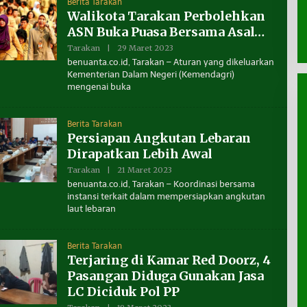
Berita Tarakan
A
Walikota Tarakan Perbolehkan
K
S
ASN Buka Puasa Bersama Asal…
I
B
Tarakan
|
29 Maret 2023
O
E
L
benuanta.co.id, Tarakan – Aturan yang dikeluarkan
N
E
U
Kementerian Dalam Negeri (Kemendagri)
H
A
mengenai buka
R
N
E
T
D
A
A
Berita Tarakan
K
S
Persiapan Angkutan Lebaran
I
Dirapatkan Lebih Awal
B
E
Tarakan
|
21 Maret 2023
O
N
L
U
benuanta.co.id, Tarakan – Koordinasi bersama
E
A
instansi terkait dalam mempersiapkan angkutan
H
N
laut lebaran
R
T
E
A
D
A
 vs Media
Berita Tarakan
K
S
Terjaring di Kamar Red Doorz, 4
I
Pasangan Diduga Gunakan Jasa
B
E
LC Diciduk Pol PP
N
U