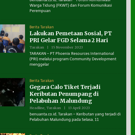
E
Warga Tidung (FKWT) dan Forum Komunikasi
H
Perempuan
R
E
D
A
Berita Tarakan
K
S
Lakukan Pemetaan Sosial, PT
I
PRI Gelar FGD Selama 2 Hari
B
E
Tarakan
|
15 November 2023
O
N
L
U
TARAKAN – PT Phoenix Resources International
E
A
(PRI) melalui program Community Development
H
N
menggelar
B
T
E
A
N
U
Berita Tarakan
A
N
Gegara Calo Tiket Terjadi
T
Keributan Penumpang di
A
0
Pelabuhan Malundung
0
2
Headline
,
Tarakan
|
13 April 2023
O
L
benuanta.co.id, Tarakan – Keributan yang terjadi di
E
Pelabuhan Malundung pada Selasa, 11
H
R
E
D