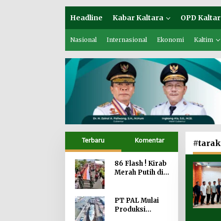
Headline
Kabar Kaltara
OPD Kaltar
Nasional
Internasional
Ekonomi
Kaltim
Terbaru
Komentar
#tara
86 Flash ! Kirab
Merah Putih di
Perbatasan
Perkokoh
Nasionalisme
PT PAL Mulai
Produksi
Scorpène