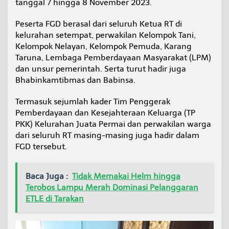
tanggal 7 hingga 8 November 2023.
a
2
Peserta FGD berasal dari seluruh Ketua RT di
H
a
kelurahan setempat, perwakilan Kelompok Tani,
r
Kelompok Nelayan, Kelompok Pemuda, Karang
i
Taruna, Lembaga Pemberdayaan Masyarakat (LPM)
dan unsur pemerintah. Serta turut hadir juga
Bhabinkamtibmas dan Babinsa.
Termasuk sejumlah kader Tim Penggerak
Pemberdayaan dan Kesejahteraan Keluarga (TP
PKK) Kelurahan Juata Permai dan perwakilan warga
dari seluruh RT masing-masing juga hadir dalam
FGD tersebut.
Baca Juga :
Tidak Memakai Helm hingga
Terobos Lampu Merah Dominasi Pelanggaran
ETLE di Tarakan