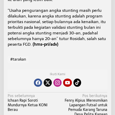
“Usaha pengurangan angka stunting masih perlu
dilakukan, karena angka stunting adalah program
prioritas nasional, setiap bulannya ada kenaikan, itu
terbukti pada kegiatan validasi stunting bulan ini
potensi angka stunting menjadi 30-an, padahal
sebelumnya hanya 20-an” tutur Rosidah, salah satu
peserta FGD.
(hms-pri/adv)
#tarakan
Ikuti Kami
N
Pos sebelumnya
Pos berikutnya
Ichsan Rapi Soroti
Fenry Alpius Meresmikan
a
Mundurnya Ketua KONI
Lapangan Futsal untuk
v
Berau
Pemuda Karang Taruna
Desa Pelita Kanaan