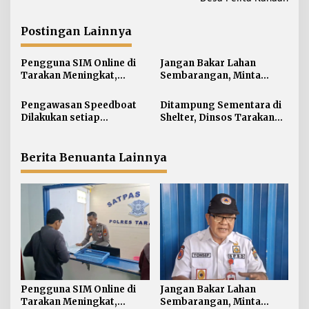
i
g
a
Postingan Lainnya
s
i
Pengguna SIM Online di
Jangan Bakar Lahan
Tarakan Meningkat,
Sembarangan, Minta
p
Pembuatan Langsung
Lapor Layanan Darurat 112
o
Paling Banyak
Pengawasan Speedboat
Ditampung Sementara di
s
Dilakukan setiap
Shelter, Dinsos Tarakan
Keberangkatan, Sertifikat
Fasilitasi Pemulangan 15
Acuan Laik Laut
Pekerja Asal Jawa Barat
Berita Benuanta Lainnya
Pengguna SIM Online di
Jangan Bakar Lahan
Tarakan Meningkat,
Sembarangan, Minta