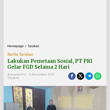
Homepage
/
Tarakan
L
a
Berita Tarakan
k
u
Lakukan Pemetaan Sosial, PT PRI
k
Gelar FGD Selama 2 Hari
a
n
Benuanta002
15 November 2023
P
Tarakan
e
m
e
t
a
a
n