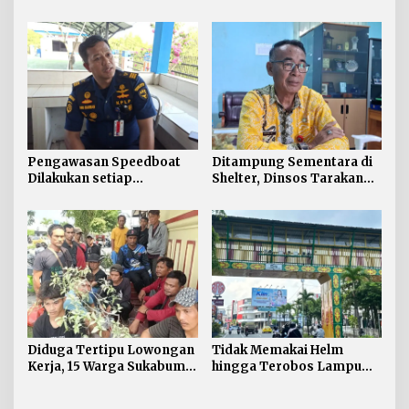
Pembuatan Langsung
Lapor Layanan Darurat 112
Paling Banyak
Pengawasan Speedboat
Ditampung Sementara di
Dilakukan setiap
Shelter, Dinsos Tarakan
Keberangkatan, Sertifikat
Fasilitasi Pemulangan 15
Acuan Laik Laut
Pekerja Asal Jawa Barat
Diduga Tertipu Lowongan
Tidak Memakai Helm
Kerja, 15 Warga Sukabumi
hingga Terobos Lampu
Telantar di Tarakan
Merah Dominasi
Pelanggaran ETLE di