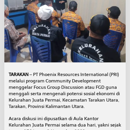
S
o
s
i
a
l
,
P
T
P
R
I
G
e
TARAKAN
– PT Phoenix Resources International (PRI)
l
melalui program Community Development
a
r
menggelar Focus Group Discussion atau FGD guna
F
menggali serta mengenali potensi sosial ekonomi di
G
Kelurahan Juata Permai, Kecamatan Tarakan Utara,
D
Tarakan, Provinsi Kalimantan Utara.
S
e
l
Acara diskusi ini dipusatkan di Aula Kantor
a
Kelurahan Juata Permai selama dua hari, yakni sejak
m