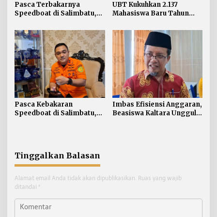
Pasca Terbakarnya
UBT Kukuhkan 2.137
Speedboat di Salimbatu,
Mahasiswa Baru Tahun
KSOP Tarakan Perketat
Akademik 2026/2027
Pengawasan dan Edukasi
Awak Kapal
Pasca Kebakaran
Imbas Efisiensi Anggaran,
Speedboat di Salimbatu,
Beasiswa Kaltara Unggul
Basarnas Soroti
2026 Alami Perubahan
Pentingnya Standar
Skema
Keselamatan
Tinggalkan Balasan
Alamat email Anda tidak akan dipublikasikan.
Ruas yang wajib
ditandai
*