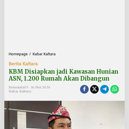
Homepage
/
Kabar Kaltara
K
B
Berita Kaltara
M
D
KBM Disiapkan jadi Kawasan Hunian
i
ASN, 1.200 Rumah Akan Dibangun
s
i
Benuanta03
14 Mei 2026
a
Kabar Kaltara
p
k
a
n
j
a
d