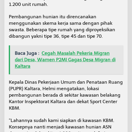
m
1.200 unit rumah.
a
h
Pembangunan hunian itu direncanakan
A
menggunakan skema kerja sama dengan pihak
k
swasta. Beberapa tipe rumah yang diproyeksikan
a
n
dibangun yakni tipe 36, tipe 45 dan tipe 70.
D
i
b
Baca Juga :
Cegah Masalah Pekerja Migran
a
dari Desa, Wamen P2MI Gagas Desa Migran di
n
Kaltara
g
u
n
Kepala Dinas Pekerjaan Umum dan Penataan Ruang
(PUPR) Kaltara, Helmi mengatakan, lokasi
pembangunan berada di sekitar kawasan belakang
Kantor Inspektorat Kaltara dan dekat Sport Center
KBM.
“Lahannya sudah kami siapkan di kawasan KBM.
Konsepnya nanti menjadi kawasan hunian ASN