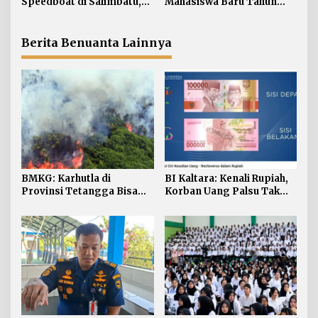
Speedboat di Salimbatu,
Mahasiswa Baru Tahun
s
KSOP Tarakan Perketat
Akademik 2026/2027
Pengawasan dan Edukasi
Awak Kapal
Berita Benuanta Lainnya
BMKG: Karhutla di
BI Kaltara: Kenali Rupiah,
Provinsi Tetangga Bisa
Korban Uang Palsu Tak
Ganggu Kualitas Udara
Bisa Dapat Penggantian
Kaltara