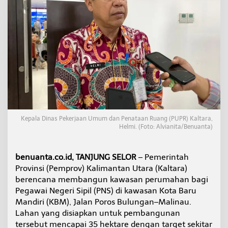
i
K
a
w
a
s
a
n
H
u
n
i
a
Kepala Dinas Pekerjaan Umum dan Penataan Ruang (PUPR) Kaltara,
n
Helmi. (Foto: Alvianita/Benuanta)
A
S
N
benuanta.co.id, TANJUNG SELOR
– Pemerintah
,
Provinsi (Pemprov) Kalimantan Utara (Kaltara)
1
berencana membangun kawasan perumahan bagi
.
2
Pegawai Negeri Sipil (PNS) di kawasan Kota Baru
0
Mandiri (KBM), Jalan Poros Bulungan–Malinau.
0
Lahan yang disiapkan untuk pembangunan
R
tersebut mencapai 35 hektare dengan target sekitar
u