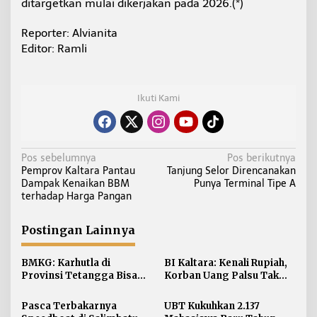
ditargetkan mulai dikerjakan pada 2026.(*)
Reporter: Alvianita
Editor: Ramli
Ikuti Kami
N
Pos sebelumnya
Pos berikutnya
Pemprov Kaltara Pantau
Tanjung Selor Direncanakan
a
Dampak Kenaikan BBM
Punya Terminal Tipe A
v
terhadap Harga Pangan
i
g
Postingan Lainnya
a
s
BMKG: Karhutla di
BI Kaltara: Kenali Rupiah,
i
Provinsi Tetangga Bisa
Korban Uang Palsu Tak
Ganggu Kualitas Udara
Bisa Dapat Penggantian
p
Kaltara
Pasca Terbakarnya
UBT Kukuhkan 2.137
o