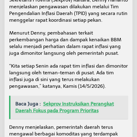
h
menjelaskan pengawasan dilakukan melalui Tim
a
Pengendalian Inflasi Daerah (TPID) yang secara rutin
d
menggelar rapat koordinasi setiap pekan.
a
p
H
Menurut Denny, pembahasan terkait
a
perkembangan harga dan dampak kenaikan BBM
r
selalu menjadi perhatian dalam rapat inflasi yang
g
juga dimonitor langsung oleh pemerintah pusat.
a
P
a
“Kita setiap Senin ada rapat tim inflasi dan dimonitor
n
langsung oleh teman-teman di pusat. Ada tim
g
inflasi juga di sini yang terus melakukan
a
pengawasan,” katanya, Kamis (14/5/2026).
n
Baca Juga :
Sekprov Instruksikan Perangkat
Daerah Fokus pada Program Prioritas
Denny menjelaskan, pemerintah daerah terus
mengawal berbagai komoditas yang terdampak