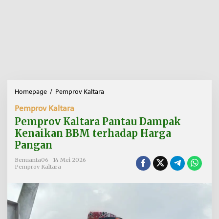
Homepage
/
Pemprov Kaltara
P
e
Pemprov Kaltara
m
p
Pemprov Kaltara Pantau Dampak
r
Kenaikan BBM terhadap Harga
o
Pangan
v
K
Benuanta06
14 Mei 2026
a
Pemprov Kaltara
l
t
a
r
a
P