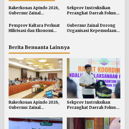
a
s
Rakerkonas Apindo 2026,
Sekprov Instruksikan
i
Gubernur Zainal
Perangkat Daerah Fokus
Perkenalkan Proyek
pada Program Prioritas
p
Strategis Kaltara ke
Pemprov Kaltara Perkuat
Gubernur Zainal Dorong
o
Perwakilan Negara
Hilirisasi dan Ekonomi
Organisasi Kepemudaan
s
Sahabat
Digital Hadapi Dampak
Jadi Mitra Strategis
Perang Dagang Global
Pemerintah
Berita Benuanta Lainnya
Rakerkonas Apindo 2026,
Sekprov Instruksikan
Gubernur Zainal
Perangkat Daerah Fokus
Perkenalkan Proyek
pada Program Prioritas
Strategis Kaltara ke
Perwakilan Negara
Sahabat