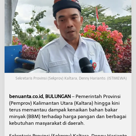
a
n
t
a
u
D
a
m
p
a
k
K
e
n
Sekretaris Provinsi (Sekprov) Kaltara, Denny Harianto. (ISTIMEWA)
a
i
k
a
benuanta.co.id, BULUNGAN
– Pemerintah Provinsi
n
(Pemprov) Kalimantan Utara (Kaltara) hingga kini
B
terus memantau dampak kenaikan bahan bakar
B
minyak (BBM) terhadap harga pangan dan berbagai
M
kebutuhan masyarakat di daerah.
t
e
r
Sekretaris Provinsi (Sekprov) Kaltara, Denny Harianto