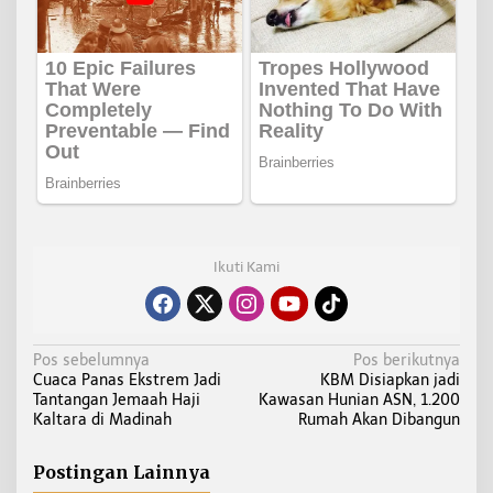
Ikuti Kami
N
Pos sebelumnya
Pos berikutnya
Cuaca Panas Ekstrem Jadi
KBM Disiapkan jadi
a
Tantangan Jemaah Haji
Kawasan Hunian ASN, 1.200
v
Kaltara di Madinah
Rumah Akan Dibangun
i
g
Postingan Lainnya