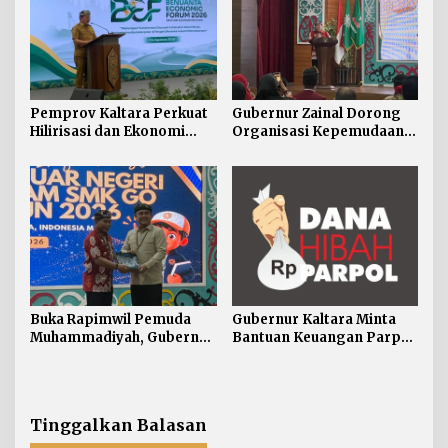
Pemprov Kaltara Perkuat
Gubernur Zainal Dorong
Hilirisasi dan Ekonomi
Organisasi Kepemudaan
Digital Hadapi Dampak
Jadi Mitra Strategis
Perang Dagang Global
Pemerintah
Buka Rapimwil Pemuda
Gubernur Kaltara Minta
Muhammadiyah, Gubernur
Bantuan Keuangan Parpol
Zainal Ajak Generasi Muda
Difokuskan untuk
Siap Hadapi
Pendidikan Politik
Pembangunan Kaltara
Tinggalkan Balasan