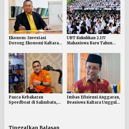
Ekonom: Investasi
UBT Kukuhkan 2.137
Dorong Ekonomi Kaltara,
Mahasiswa Baru Tahun
Sektor Lain Jangan
Akademik 2026/2027
Diabaikan
Pasca Kebakaran
Imbas Efisiensi Anggaran,
Speedboat di Salimbatu,
Beasiswa Kaltara Unggul
Basarnas Soroti
2026 Alami Perubahan
Pentingnya Standar
Skema
Keselamatan
Tinggalkan Balasan