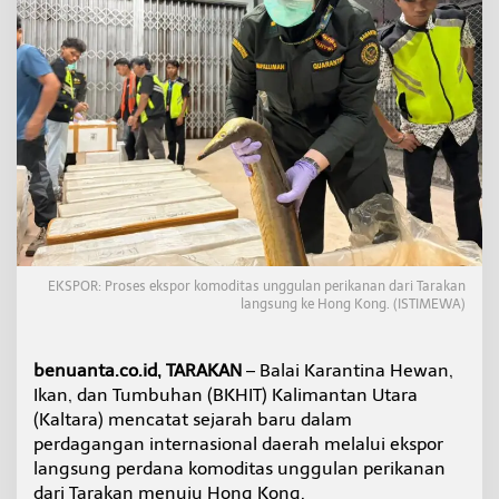
k
a
n
a
n
K
a
l
t
a
r
a
D
i
EKSPOR: Proses ekspor komoditas unggulan perikanan dari Tarakan
e
langsung ke Hong Kong. (ISTIMEWA)
k
s
p
benuanta.co.id, TARAKAN
– Balai Karantina Hewan,
o
r
Ikan, dan Tumbuhan (BKHIT) Kalimantan Utara
L
(Kaltara) mencatat sejarah baru dalam
a
perdagangan internasional daerah melalui ekspor
n
langsung perdana komoditas unggulan perikanan
g
dari Tarakan menuju Hong Kong.
s