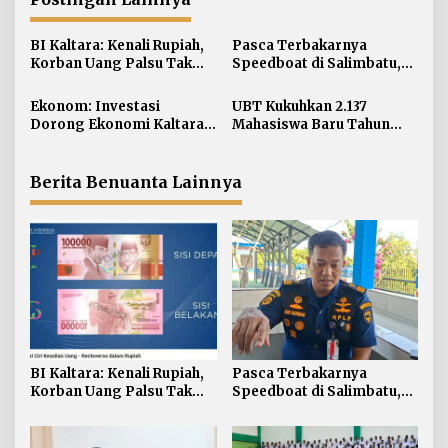
a
s
i
BI Kaltara: Kenali Rupiah,
Pasca Terbakarnya
Korban Uang Palsu Tak
Speedboat di Salimbatu,
p
Bisa Dapat Penggantian
KSOP Tarakan Perketat
o
Pengawasan dan Edukasi
Ekonom: Investasi
UBT Kukuhkan 2.137
s
Awak Kapal
Dorong Ekonomi Kaltara,
Mahasiswa Baru Tahun
Sektor Lain Jangan
Akademik 2026/2027
Diabaikan
Berita Benuanta Lainnya
BI Kaltara: Kenali Rupiah,
Pasca Terbakarnya
Korban Uang Palsu Tak
Speedboat di Salimbatu,
Bisa Dapat Penggantian
KSOP Tarakan Perketat
Pengawasan dan Edukasi
Awak Kapal