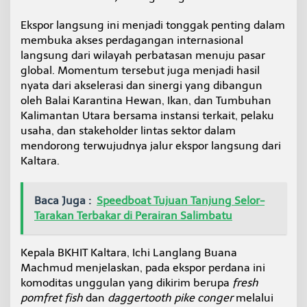
u
n
Ekspor langsung ini menjadi tonggak penting dalam
g
membuka akses perdagangan internasional
d
langsung dari wilayah perbatasan menuju pasar
a
global. Momentum tersebut juga menjadi hasil
r
i
nyata dari akselerasi dan sinergi yang dibangun
T
oleh Balai Karantina Hewan, Ikan, dan Tumbuhan
a
Kalimantan Utara bersama instansi terkait, pelaku
r
usaha, dan stakeholder lintas sektor dalam
a
k
mendorong terwujudnya jalur ekspor langsung dari
a
Kaltara.
n
k
e
Baca Juga :
Speedboat Tujuan Tanjung Selor-
H
Tarakan Terbakar di Perairan Salimbatu
o
n
g
Kepala BKHIT Kaltara, Ichi Langlang Buana
K
Machmud menjelaskan, pada ekspor perdana ini
o
n
komoditas unggulan yang dikirim berupa
fresh
g
pomfret fish
dan
daggertooth pike conger
melalui