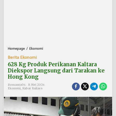
Homepage
/
Ekonomi
6
2
Berita Ekonomi
8
K
628 Kg Produk Perikanan Kaltara
g
Diekspor Langsung dari Tarakan ke
P
Hong Kong
r
o
Benuanta06
8 Mei 2026
d
Ekonomi
,
Kabar Kaltara
u
k
P
e
r
i