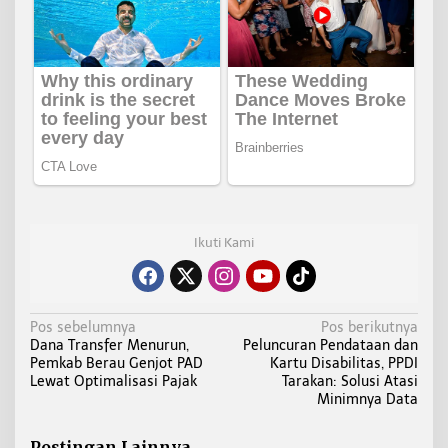
Ikuti Kami
N
Pos sebelumnya
Pos berikutnya
Dana Transfer Menurun,
Peluncuran Pendataan dan
a
Pemkab Berau Genjot PAD
Kartu Disabilitas, PPDI
v
Lewat Optimalisasi Pajak
Tarakan: Solusi Atasi
i
Minimnya Data
g
Postingan Lainnya