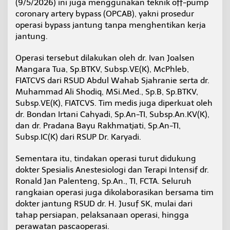
(9/5/2026) ini juga menggunakan teknik off-pump
coronary artery bypass (OPCAB), yakni prosedur
operasi bypass jantung tanpa menghentikan kerja
jantung.
Operasi tersebut dilakukan oleh dr. Ivan Joalsen
Mangara Tua, Sp.BTKV, Subsp.VE(K), McPhleb,
FIATCVS dari RSUD Abdul Wahab Sjahranie serta dr.
Muhammad Ali Shodiq, MSi.Med., Sp.B, Sp.BTKV,
Subsp.VE(K), FIATCVS. Tim medis juga diperkuat oleh
dr. Bondan Irtani Cahyadi, Sp.An-TI, Subsp.An.KV(K),
dan dr. Pradana Bayu Rakhmatjati, Sp.An-TI,
Subsp.IC(K) dari RSUP Dr. Karyadi.
Sementara itu, tindakan operasi turut didukung
dokter Spesialis Anestesiologi dan Terapi Intensif dr.
Ronald Jan Palenteng, Sp.An., TI, FCTA. Seluruh
rangkaian operasi juga dikolaborasikan bersama tim
dokter jantung RSUD dr. H. Jusuf SK, mulai dari
tahap persiapan, pelaksanaan operasi, hingga
perawatan pascaoperasi.