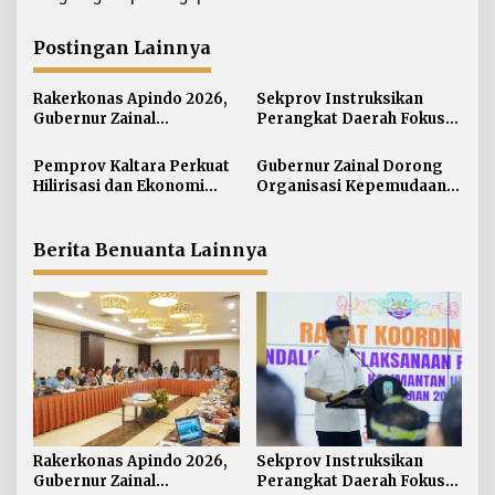
i
g
Postingan Lainnya
a
s
Rakerkonas Apindo 2026,
Sekprov Instruksikan
i
Gubernur Zainal
Perangkat Daerah Fokus
Perkenalkan Proyek
pada Program Prioritas
p
Strategis Kaltara ke
Pemprov Kaltara Perkuat
Gubernur Zainal Dorong
o
Perwakilan Negara
Hilirisasi dan Ekonomi
Organisasi Kepemudaan
s
Sahabat
Digital Hadapi Dampak
Jadi Mitra Strategis
Perang Dagang Global
Pemerintah
Berita Benuanta Lainnya
Rakerkonas Apindo 2026,
Sekprov Instruksikan
Gubernur Zainal
Perangkat Daerah Fokus