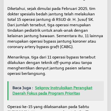
u
n
Diketahui, sejak dimulai pada Februari 2025, tim
g
dokter spesialis bedah jantung telah melakukan
k
total 15 operasi jantung di RSUD dr. H. Jusuf SK.
e
Dari jumlah tersebut, tiga operasi merupakan
-
1
tindakan pediatrik untuk anak-anak dengan
5
kelainan jantung bawaan. Sementara itu, 11 lainnya
d
merupakan operasi bypass jantung koroner atau
i
coronary artery bypass graft (CABG).
K
a
l
Menariknya, tiga dari 11 operasi bypass tersebut
t
dilakukan dengan teknik off-pump atau tanpa
a
menghentikan denyut jantung pasien selama
r
operasi berlangsung.
a
Baca Juga :
Sekprov Instruksikan Perangkat
Daerah Fokus pada Program Prioritas
Operasi ke-15 yang dilaksanakan pada Sabtu