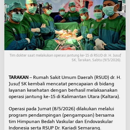
K
S
u
k
s
e
s
L
a
k
u
Tim dokter saat melakukan operasi jantung ke-15 di RSUD dr. H. Jusuf
k
SK, Tarakan, Sabtu (9/5/2026).
a
n
O
TARAKAN
– Rumah Sakit Umum Daerah (RSUD) dr. H.
p
Jusuf SK kembali mencatat pencapaian di bidang
e
layanan kesehatan dengan berhasil melaksanakan
r
operasi jantung ke-15 di Kalimantan Utara (Kaltara).
a
s
i
Operasi pada Jumat (8/5/2026) dilakukan melalui
J
program pendampingan (pengampuan) bersama
a
tim Himpunan Bedah Vaskular dan Endovaskular
n
Indonesia serta RSUP Dr. Kariadi Semarang.
t