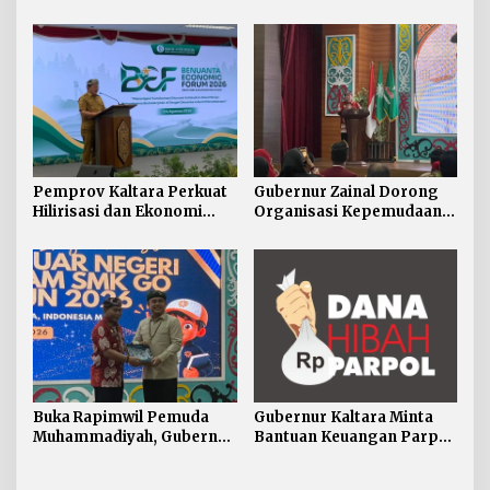
Perkenalkan Proyek
pada Program Prioritas
Strategis Kaltara ke
Perwakilan Negara
Sahabat
Pemprov Kaltara Perkuat
Gubernur Zainal Dorong
Hilirisasi dan Ekonomi
Organisasi Kepemudaan
Digital Hadapi Dampak
Jadi Mitra Strategis
Perang Dagang Global
Pemerintah
Buka Rapimwil Pemuda
Gubernur Kaltara Minta
Muhammadiyah, Gubernur
Bantuan Keuangan Parpol
Zainal Ajak Generasi Muda
Difokuskan untuk
Siap Hadapi
Pendidikan Politik