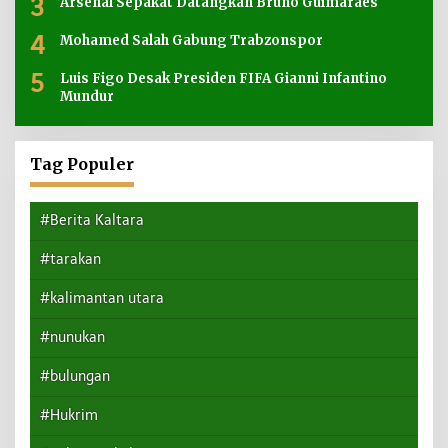
3
Arsenal Sepakat Datangkan Bruno Guimaraes
4
Mohamed Salah Gabung Trabzonspor
5
Luis Figo Desak Presiden FIFA Gianni Infantino
Mundur
Tag Populer
#Berita Kaltara
#tarakan
#kalimantan utara
#nunukan
#bulungan
#Hukrim