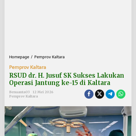
Homepage
/
Pemprov Kaltara
R
S
Pemprov Kaltara
U
D
RSUD dr. H. Jusuf SK Sukses Lakukan
d
Operasi Jantung ke-15 di Kaltara
r
.
Benuanta03
12 Mei 2026
H
Pemprov Kaltara
.
J
u
s
u
f
S