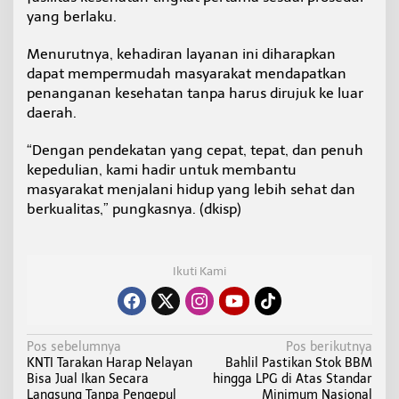
yang berlaku.
Menurutnya, kehadiran layanan ini diharapkan
dapat mempermudah masyarakat mendapatkan
penanganan kesehatan tanpa harus dirujuk ke luar
daerah.
“Dengan pendekatan yang cepat, tepat, dan penuh
kepedulian, kami hadir untuk membantu
masyarakat menjalani hidup yang lebih sehat dan
berkualitas,” pungkasnya. (dkisp)
Ikuti Kami
N
Pos sebelumnya
Pos berikutnya
KNTI Tarakan Harap Nelayan
Bahlil Pastikan Stok BBM
a
Bisa Jual Ikan Secara
hingga LPG di Atas Standar
v
Langsung Tanpa Pengepul
Minimum Nasional