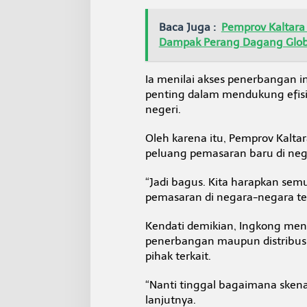
U
M
Baca Juga :
Pemprov Kaltara 
K
Dampak Perang Dagang Glob
M
H
a
Ia menilai akses penerbangan i
d
a
penting dalam mendukung efisien
p
negeri.
i
P
Oleh karena itu, Pemprov Kalta
a
peluang pemasaran baru di neg
s
a
r
“Jadi bagus. Kita harapkan sem
I
pemasaran di negara-negara tet
n
t
Kendati demikian, Ingkong men
e
penerbangan maupun distribusi
r
n
pihak terkait.
a
s
“Nanti tinggal bagaimana skena
i
lanjutnya.
o