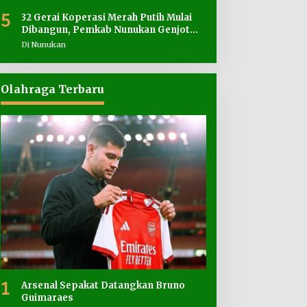
5
32 Gerai Koperasi Merah Putih Mulai
Dibangun, Pemkab Nunukan Genjot
Penyediaan Lahan
Di Nunukan
Olahraga Terbaru
1
Arsenal Sepakat Datangkan Bruno
Guimaraes