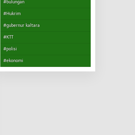
#bulungan
#Hukrim
#gubernur kaltara
#KTT
#polisi
#ekonomi