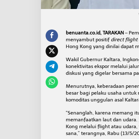
o
n
g
,
P
e
benuanta.co.id, TARAKAN
– Peme
m
menyambut positif
direct flight
p
Hong Kong yang dinilai dapat m
r
o
v
Wakil Gubernur Kaltara, Ingk
K
konektivitas ekspor melalui jal
a
diskusi yang digelar bersama 
l
t
Menurutnya, keberadaan pene
a
r
besar bagi pelaku usaha untuk 
a
komoditas unggulan asal Kaltar
S
i
“Senanglah, karena memang itu 
a
memanfaatkan laut dan udara. 
p
k
Kong melalui flight atau udara,
a
sana,” terangnya, Rabu (13/5/2
n