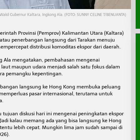
Wakil Gubernur Kaltara, Ingkong Ala. (FOTO: SUNNY CELINE T/BENUANTA)
rintah Provinsi (Pemprov) Kalimantan Utara (Kaltara)
atau penerbangan langsung dari Tarakan menuju
empercepat distribusi komoditas ekspor dari daerah.
ong Ala mengatakan, pembahasan mengenai
ur laut maupun udara menjadi salah satu fokus dalam
para pemangku kepentingan.
rbangan langsung ke Hong Kong membuka peluang
memperluas pasar internasional, terutama untuk
a.
tujuan diskusi hari ini mengenai peningkatan ekspor
Jadi kalau memang ada yang bisa langsung ke Hong
 tentu lebih cepat. Mungkin lima jam sudah sampai di
026).