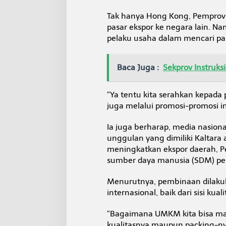
n
a
Tak hanya Hong Kong, Pempro
l
pasar ekspor ke negara lain. N
pelaku usaha dalam mencari pas
Baca Juga :
Sekprov Instruks
“Ya tentu kita serahkan kepada 
juga melalui promosi-promosi in
Ia juga berharap, media nasio
unggulan yang dimiliki Kaltara 
meningkatkan ekspor daerah, P
sumber daya manusia (SDM) pe
Menurutnya, pembinaan dilaku
internasional, baik dari sisi kua
“Bagaimana UMKM kita bisa mas
kualitasnya maupun packing-nya