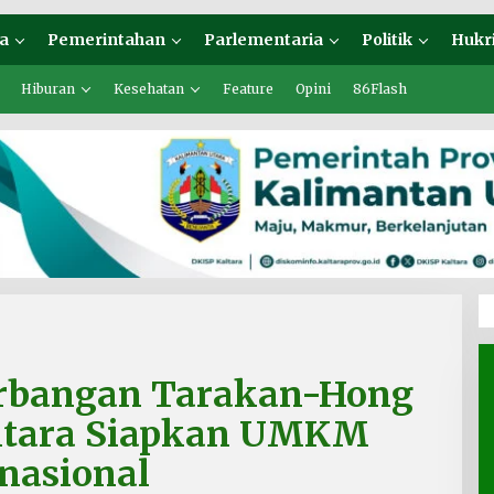
a
Pemerintahan
Parlementaria
Politik
Hukr
Hiburan
Kesehatan
Feature
Opini
86Flash
rbangan Tarakan-Hong
ltara Siapkan UMKM
rnasional