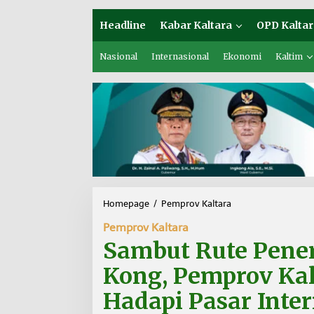
Headline
Kabar Kaltara
OPD Kaltar
Nasional
Internasional
Ekonomi
Kaltim
Homepage
/
Pemprov Kaltara
S
a
Pemprov Kaltara
m
b
Sambut Rute Pene
u
t
Kong, Pemprov Ka
R
u
Hadapi Pasar Inte
t