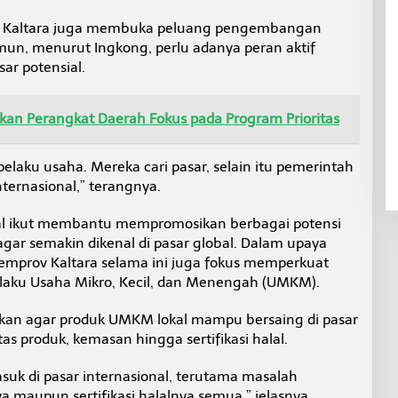
v Kaltara juga membuka peluang pengembangan
amun, menurut Ingkong, perlu adanya peran aktif
ar potensial.
ikan Perangkat Daerah Fokus pada Program Prioritas
pelaku usaha. Mereka cari pasar, selain itu pemerintah
ternasional,” terangnya.
nal ikut membantu mempromosikan berbagai potensi
agar semakin dikenal di pasar global. Dalam upaya
emprov Kaltara selama ini juga fokus memperkuat
laku Usaha Mikro, Kecil, dan Menengah (UMKM).
kan agar produk UMKM lokal mampu bersaing di pasar
litas produk, kemasan hingga sertifikasi halal.
uk di pasar internasional, terutama masalah
 maupun sertifikasi halalnya semua,” jelasnya.