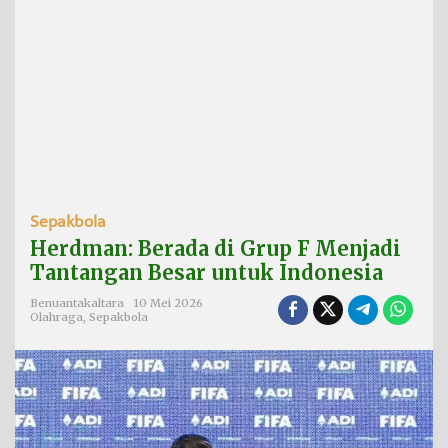
G
r
u
p
F
M
e
n
j
a
d
i
Sepakbola
T
a
Herdman: Berada di Grup F Menjadi
n
Tantangan Besar untuk Indonesia
t
a
Benuantakaltara
10 Mei 2026
n
Olahraga
,
Sepakbola
g
a
n
B
e
s
a