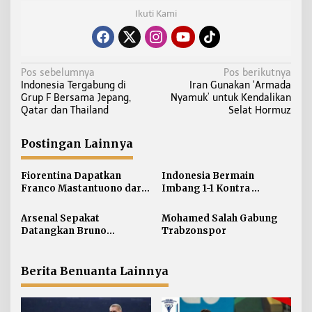
Ikuti Kami
N
Pos sebelumnya
Pos berikutnya
Indonesia Tergabung di
Iran Gunakan ‘Armada
a
Grup F Bersama Jepang,
Nyamuk’ untuk Kendalikan
v
Qatar dan Thailand
Selat Hormuz
i
g
Postingan Lainnya
a
s
Fiorentina Dapatkan
Indonesia Bermain
i
Franco Mastantuono dari
Imbang 1-1 Kontra
Real Madrid
Singapura
p
Arsenal Sepakat
Mohamed Salah Gabung
o
Datangkan Bruno
Trabzonspor
s
Guimaraes
Berita Benuanta Lainnya