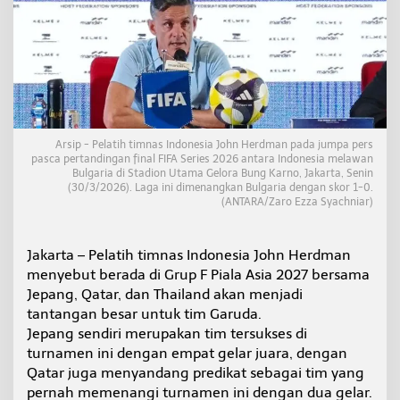
r
u
n
t
u
k
I
n
d
Arsip - Pelatih timnas Indonesia John Herdman pada jumpa pers
o
pasca pertandingan final FIFA Series 2026 antara Indonesia melawan
n
Bulgaria di Stadion Utama Gelora Bung Karno, Jakarta, Senin
e
(30/3/2026). Laga ini dimenangkan Bulgaria dengan skor 1-0.
s
(ANTARA/Zaro Ezza Syachniar)
i
a
Jakarta – Pelatih timnas Indonesia John Herdman
menyebut berada di Grup F Piala Asia 2027 bersama
Jepang, Qatar, dan Thailand akan menjadi
tantangan besar untuk tim Garuda.
Jepang sendiri merupakan tim tersukses di
turnamen ini dengan empat gelar juara, dengan
Qatar juga menyandang predikat sebagai tim yang
pernah memenangi turnamen ini dengan dua gelar.