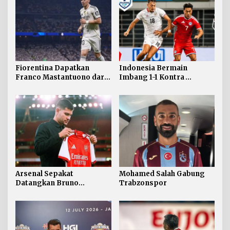
Fiorentina Dapatkan
Indonesia Bermain
Franco Mastantuono dari
Imbang 1-1 Kontra
Real Madrid
Singapura
Arsenal Sepakat
Mohamed Salah Gabung
Datangkan Bruno
Trabzonspor
Guimaraes