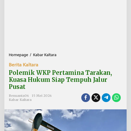
Homepage
/
Kabar Kaltara
P
o
Berita Kaltara
l
e
Polemik WKP Pertamina Tarakan,
m
Kuasa Hukum Siap Tempuh Jalur
i
Pusat
k
W
Benuanta06
15 Mei 2026
K
Kabar Kaltara
P
P
e
r
t
a