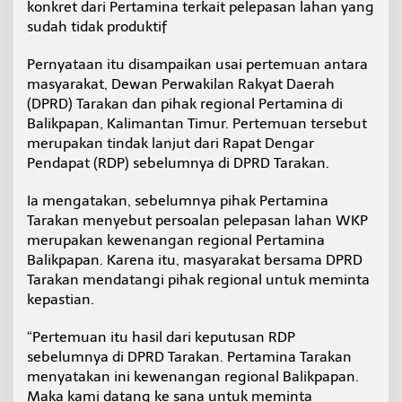
konkret dari Pertamina terkait pelepasan lahan yang
p
sudah tidak produktif
T
e
m
Pernyataan itu disampaikan usai pertemuan antara
p
masyarakat, Dewan Perwakilan Rakyat Daerah
u
(DPRD) Tarakan dan pihak regional Pertamina di
h
Balikpapan, Kalimantan Timur. Pertemuan tersebut
J
a
merupakan tindak lanjut dari Rapat Dengar
l
Pendapat (RDP) sebelumnya di DPRD Tarakan.
u
r
Ia mengatakan, sebelumnya pihak Pertamina
P
Tarakan menyebut persoalan pelepasan lahan WKP
u
s
merupakan kewenangan regional Pertamina
a
Balikpapan. Karena itu, masyarakat bersama DPRD
t
Tarakan mendatangi pihak regional untuk meminta
kepastian.
“Pertemuan itu hasil dari keputusan RDP
sebelumnya di DPRD Tarakan. Pertamina Tarakan
menyatakan ini kewenangan regional Balikpapan.
Maka kami datang ke sana untuk meminta