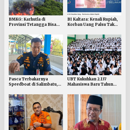
BMKG: Karhutla di
BI Kaltara: Kenali Rupiah,
Provinsi Tetangga Bisa
Korban Uang Palsu Tak
Ganggu Kualitas Udara
Bisa Dapat Penggantian
Kaltara
Pasca Terbakarnya
UBT Kukuhkan 2.137
Speedboat di Salimbatu,
Mahasiswa Baru Tahun
KSOP Tarakan Perketat
Akademik 2026/2027
Pengawasan dan Edukasi
Awak Kapal