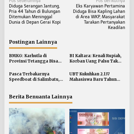
N
Pos sebelumnya
Pos berikutnya
Diduga Serangan Jantung,
Eks Karyawan Pertamina
a
Pria 44 Tahun di Bulungan
Diduga Bisa Kapling Lahan
v
Ditemukan Meninggal
di Area WKP, Masyarakat
i
Dunia di Depan Gerai Kopi
Tarakan Pertanyakan
Keadilan
g
a
Postingan Lainnya
s
i
BMKG: Karhutla di
BI Kaltara: Kenali Rupiah,
p
Provinsi Tetangga Bisa
Korban Uang Palsu Tak
o
Ganggu Kualitas Udara
Bisa Dapat Penggantian
s
Kaltara
Pasca Terbakarnya
UBT Kukuhkan 2.137
Speedboat di Salimbatu,
Mahasiswa Baru Tahun
KSOP Tarakan Perketat
Akademik 2026/2027
Pengawasan dan Edukasi
Awak Kapal
Berita Benuanta Lainnya