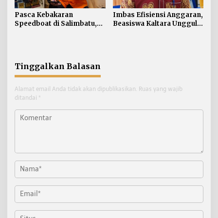
Pasca Kebakaran
Imbas Efisiensi Anggaran,
Speedboat di Salimbatu,
Beasiswa Kaltara Unggul
Basarnas Soroti
2026 Alami Perubahan
Pentingnya Standar
Skema
Keselamatan
Tinggalkan Balasan
Alamat email Anda tidak akan dipublikasikan.
Ruas yang wajib
ditandai
*