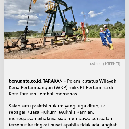
m
i
n
a
T
a
r
a
k
a
n
,
Ilustrasi. (INTERNET)
K
u
a
s
benuanta.co.id, TARAKAN
– Polemik status Wilayah
a
Kerja Pertambangan (WKP) milik PT Pertamina di
H
Kota Tarakan kembali memanas.
u
k
Salah satu praktisi hukum yang juga ditunjuk
u
m
sebagai Kuasa Hukum, Mukhlis Ramlan,
S
menegaskan pihaknya siap membawa persoalan
i
tersebut ke tingkat pusat apabila tidak ada langkah
a