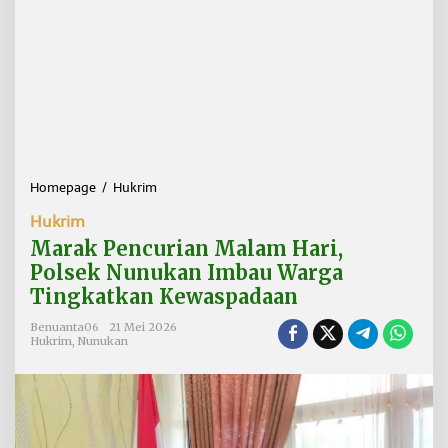
Homepage
/
Hukrim
M
a
Hukrim
r
a
Marak Pencurian Malam Hari,
k
Polsek Nunukan Imbau Warga
P
Tingkatkan Kewaspadaan
e
n
Benuanta06
21 Mei 2026
c
Hukrim
,
Nunukan
u
r
i
a
n
M