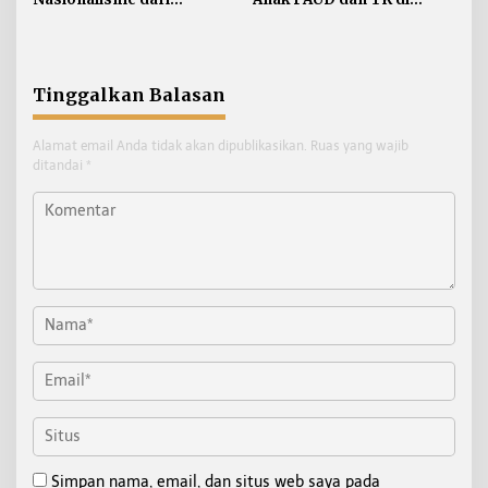
Perbatasan, Bendera
Nunukan Adu Kreativitas
Merah Putih 81 Meter
Lomba Menggambar dan
Dibentangkan di Sebatik
Mewarnai
Tinggalkan Balasan
Alamat email Anda tidak akan dipublikasikan.
Ruas yang wajib
ditandai
*
Simpan nama, email, dan situs web saya pada