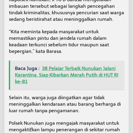
a
imbauan tersebut sebagai langkah pencegahan
u
tindak kriminalitas, khususnya pencurian saat warga
W
sedang beristirahat atau meninggalkan rumah.
a
r
g
“Kita meminta kepada masyarakat untuk
a
memastikan pintu dan jendela rumah dalam
T
keadaan terkunci sebelum tidur maupun saat
i
bepergian,” kata Barasa.
n
g
k
a
Baca Juga :
38 Pelajar Terbaik Nunukan Jalani
t
Karantina, Siap Kibarkan Merah Putih di HUT RI
k
ke-81
a
n
K
Selain itu, warga juga diingatkan agar tidak
e
meninggalkan kendaraan atau barang berharga di
w
luar rumah tanpa pengamanan.
a
s
p
Polsek Nunukan juga mengajak masyarakat untuk
a
mengaktifkan lampu penerangan di sekitar rumah
d