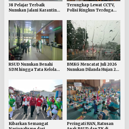
38 Pelajar Terbaik
Terungkap Lewat CCTV,
Nunukan Jalani Karantina,
Polisi Ringkus Terduga
Siap Kibarkan Merah Putih
Pelaku Curanmor di
di HUT RI ke-81
Nunukan
RSUD Nunukan Benahi
BMKG Mencatat Juli 2026
SDM hingga Tata Kelola
Nunukan Dilanda Hujan 23
Pelayanan
Hari
Kibarkan Semangat
Peringati HAN, Ratusan
Nasionalisme dari
Anak PAUD dan TK di