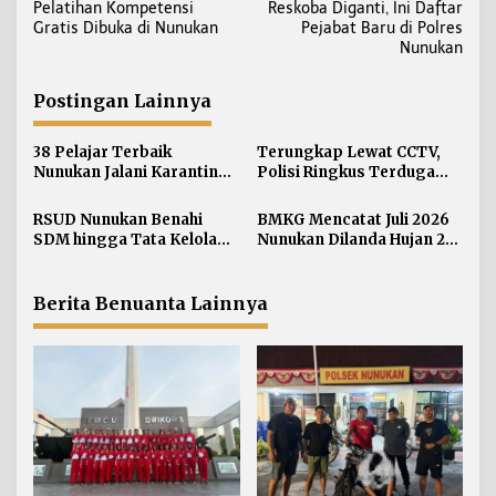
Pelatihan Kompetensi
Reskoba Diganti, Ini Daftar
v
Gratis Dibuka di Nunukan
Pejabat Baru di Polres
i
Nunukan
g
a
Postingan Lainnya
s
i
38 Pelajar Terbaik
Terungkap Lewat CCTV,
Nunukan Jalani Karantina,
Polisi Ringkus Terduga
p
Siap Kibarkan Merah Putih
Pelaku Curanmor di
o
di HUT RI ke-81
Nunukan
RSUD Nunukan Benahi
BMKG Mencatat Juli 2026
s
SDM hingga Tata Kelola
Nunukan Dilanda Hujan 23
Pelayanan
Hari
Berita Benuanta Lainnya