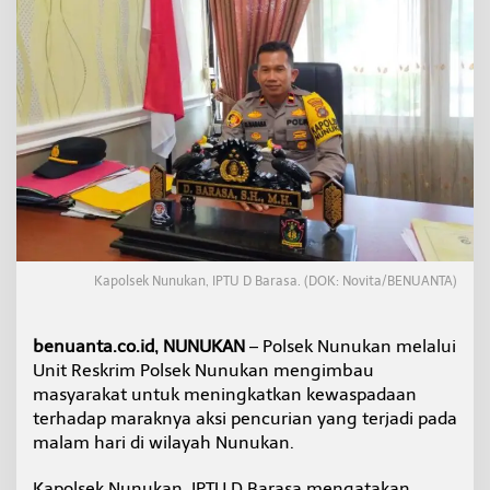
a
l
a
m
H
a
r
i
,
P
o
l
s
e
Kapolsek Nunukan, IPTU D Barasa. (DOK: Novita/BENUANTA)
k
N
u
benuanta.co.id, NUNUKAN
– Polsek Nunukan melalui
n
u
Unit Reskrim Polsek Nunukan mengimbau
k
masyarakat untuk meningkatkan kewaspadaan
a
terhadap maraknya aksi pencurian yang terjadi pada
n
malam hari di wilayah Nunukan.
I
m
b
Kapolsek Nunukan, IPTU D Barasa mengatakan