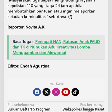
“Masyarakat juga dapat menghubungi layanan
kepolisian 110 yang siaga 24 jam apabila
membutuhkan bantuan atau ingin melaporkan
kejadian kriminalitas,” sebutnya.
(*)
Reporter: Novita A.K
Baca Juga :
Peringati HAN, Ratusan Anak PAUD
dan TK di Nunukan Adu Kreativitas Lomba
Menggambar dan Mewarnai
Editor: Endah Agustina
Ikuti Kami
N
Pos sebelumnya
Pos berikutnya
Buruan Daftar! 5 Program
Wakapolres hingga Kasat
a