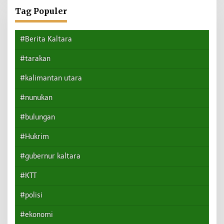
Tag Populer
#Berita Kaltara
#tarakan
#kalimantan utara
#nunukan
#bulungan
#Hukrim
#gubernur kaltara
#KTT
#polisi
#ekonomi