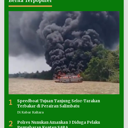
Berita Terpopuler
1
Speedboat Tujuan Tanjung Selor-Tarakan
Terbakar di Perairan Salimbatu
Di Kabar Kaltara
2
Polres Nunukan Amankan 3 Diduga Pelaku
Penyebaran Konten SARA