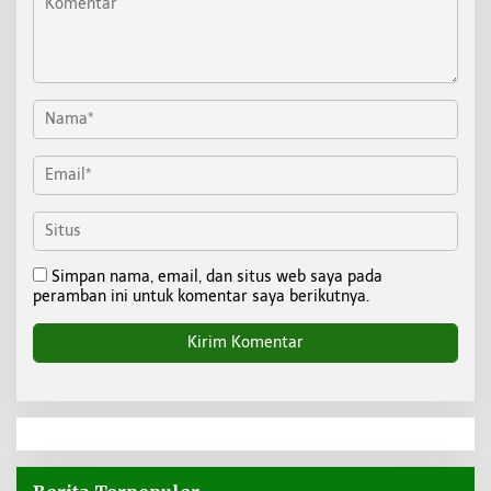
Simpan nama, email, dan situs web saya pada
peramban ini untuk komentar saya berikutnya.