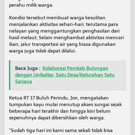
a
perahu milik warga.
s
N
Kondisi tersebut membuat warga kesulitan
e
menjalankan aktivitas sehari-hari, terutama para
l
nelayan yang menggantungkan penghasilan dari
a
y
hasil melaut. Selain menghambat aktivitas mencari
a
ikan, jalur transportasi air yang biasa digunakan
n
warga juga tidak dapat dilalui.
B
u
l
Baca Juga :
Kolaborasi Pemkab Bulungan
u
h
dengan Unikaltar, Satu Desa/Kelurahan Satu
P
Sarjana
e
r
i
Ketua RT 17 Buluh Perindu, Jon, mengatakan
n
tumpukan kayu mulai menutup akses sungai sejak
d
beberapa hari terakhir dan hingga kini belum
u
sepenuhnya dapat dibersihkan oleh warga.
L
u
m
“Sudah tiga hari ini kami sama sekali tidak bisa
p