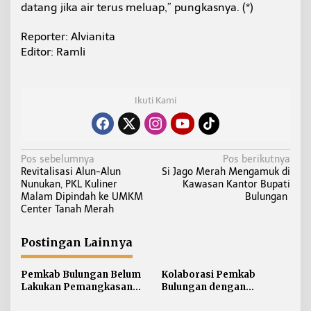
datang jika air terus meluap,” pungkasnya. (*)
Reporter: Alvianita
Editor: Ramli
Ikuti Kami
N
Pos sebelumnya
Pos berikutnya
Revitalisasi Alun-Alun
Si Jago Merah Mengamuk di
a
Nunukan, PKL Kuliner
Kawasan Kantor Bupati
v
Malam Dipindah ke UMKM
Bulungan
i
Center Tanah Merah
g
a
Postingan Lainnya
s
i
Pemkab Bulungan Belum
Kolaborasi Pemkab
Lakukan Pemangkasan
Bulungan dengan
p
TPP ASN, Bupati: Belum
Unikaltar, Satu