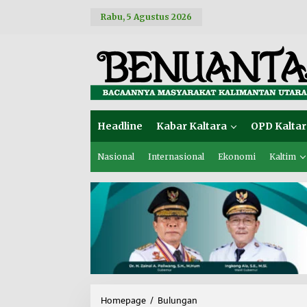
L
Rabu, 5 Agustus 2026
e
w
a
t
i
k
e
k
o
Headline
Kabar Kaltara
OPD Kaltar
n
t
e
Nasional
Internasional
Ekonomi
Kaltim
n
Homepage
/
Bulungan
W