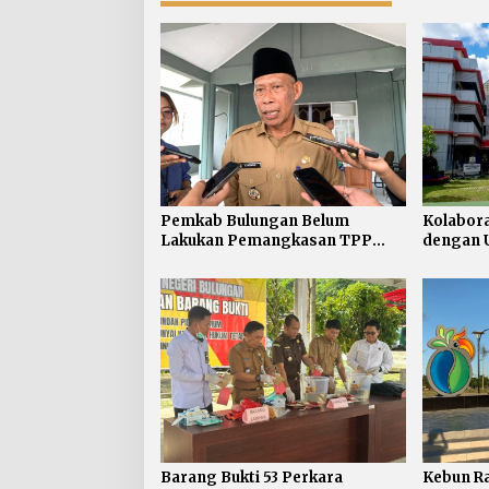
Pemkab Bulungan Belum
Kolabor
Lakukan Pemangkasan TPP
dengan U
ASN, Bupati: Belum Ada Arahan
Desa/Kel
Pusat
Barang Bukti 53 Perkara
Kebun Ra