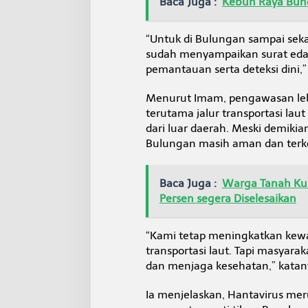
Baca Juga :
Kebun Raya Bunda
v
i
r
“Untuk di Bulungan sampai sek
u
sudah menyampaikan surat eda
s
pemantauan serta deteksi dini,”
Menurut Imam, pengawasan lebih
terutama jalur transportasi lau
dari luar daerah. Meski demikia
Bulungan masih aman dan terke
Baca Juga :
Warga Tanah Kun
Persen segera Diselesaikan
“Kami tetap meningkatkan kewa
transportasi laut. Tapi masyara
dan menjaga kesehatan,” katan
Ia menjelaskan, Hantavirus mer