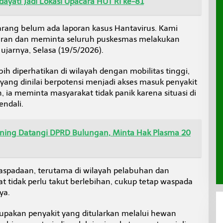
yati Jadi Lokasi Upacara HUT RI ke-81
arang belum ada laporan kasus Hantavirus. Kami
ran dan meminta seluruh puskesmas melakukan
 ujarnya, Selasa (19/5/2026).
 diperhatikan di wilayah dengan mobilitas tinggi,
t yang dinilai berpotensi menjadi akses masuk penyakit
n, ia meminta masyarakat tidak panik karena situasi di
ndali.
ing Datangi DPRD Bulungan, Minta Hak Plasma 20
spadaan, terutama di wilayah pelabuhan dan
kat tidak perlu takut berlebihan, cukup tetap waspada
ya.
upakan penyakit yang ditularkan melalui hewan