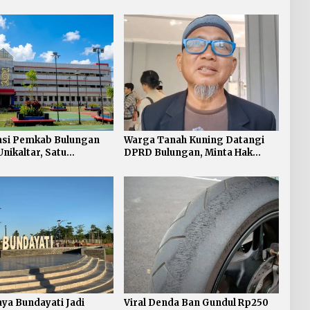
asi Pemkab Bulungan
Warga Tanah Kuning Datangi
nikaltar, Satu
DPRD Bulungan, Minta Hak
urahan Satu Sarjana
Plasma 20 Persen segera
Diselesaikan
ya Bundayati Jadi
Viral Denda Ban Gundul Rp250