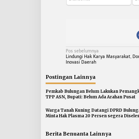
N
Pos sebelumnya
Lindungi Hak Karya Masyarakat, Do
a
Inovasi Daerah
v
i
Postingan Lainnya
g
a
Pemkab Bulungan Belum Lakukan Pemang
s
TPP ASN, Bupati: Belum Ada Arahan Pusat
i
p
Warga Tanah Kuning Datangi DPRD Bulung
Minta Hak Plasma 20 Persen segera Disele
o
s
Berita Benuanta Lainnya