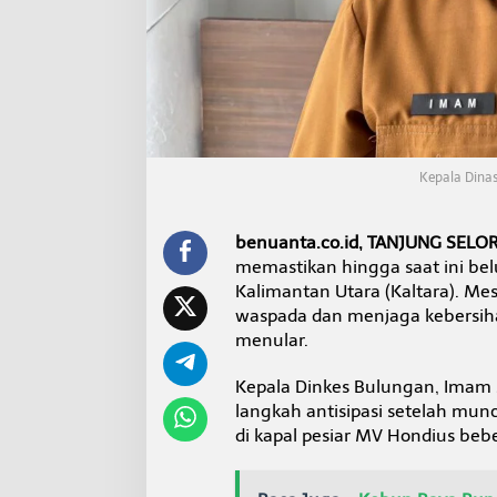
D
i
n
k
e
s
:
B
u
Kepala Dinas
l
u
n
benuanta.co.id, TANJUNG SELO
g
memastikan hingga saat ini be
a
Kalimantan Utara (Kaltara). Me
n
N
waspada dan menjaga kebersih
i
menular.
h
i
Kepala Dinkes Bulungan, Imam
l
langkah antisipasi setelah mun
H
a
di kapal pesiar MV Hondius bebe
n
t
a