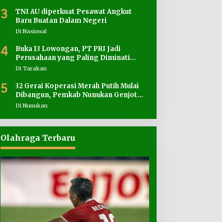
3
TNI AU diperkuat Pesawat Angkut
Baru Buatan Dalam Negeri
Di Nasional
4
Buka 13 Lowongan, PT PRI Jadi
Perusahaan yang Paling Diminati
Pencari Kerja
Di Tarakan
5
32 Gerai Koperasi Merah Putih Mulai
Dibangun, Pemkab Nunukan Genjot
Penyediaan Lahan
Di Nunukan
Olahraga Terbaru