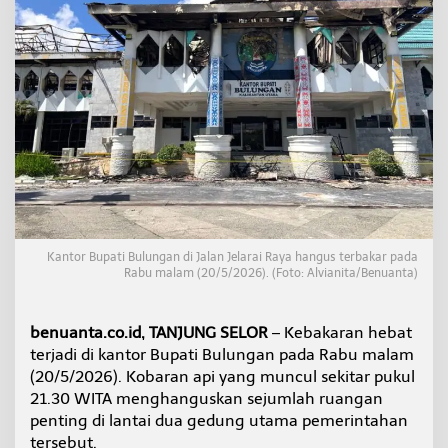
a
n
K
a
n
t
o
r
B
u
p
a
t
i
Kantor Bupati Bulungan di Jalan Jelarai Raya hangus terbakar pada
B
Rabu malam (20/5/2026). (Foto: Alvianita/Benuanta)
u
l
u
benuanta.co.id, TANJUNG SELOR
– Kebakaran hebat
n
g
terjadi di kantor Bupati Bulungan pada Rabu malam
a
(20/5/2026). Kobaran api yang muncul sekitar pukul
n
21.30 WITA menghanguskan sejumlah ruangan
M
penting di lantai dua gedung utama pemerintahan
a
tersebut.
s