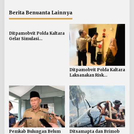
TPP ASN, Bupati: Belum
Cepat Padamkan
Ada Arahan Pusat
Kebakaran Lahan Gambut
2 Hektar di Bulungan
Berita Benuanta Lainnya
Ditpamobvit Polda Kaltara
Gelar Simulasi
Pengamanan Penanganan
Kebakaran Tangki V
Minyak di PT Pertamina
TBBM Tarakan
Ditpamobvit Polda Kaltara
Laksanakan Risk
Assessment di Hotel
Monaco Tarakan
Pemkab Bulungan Belum
Ditsamapta dan Brimob