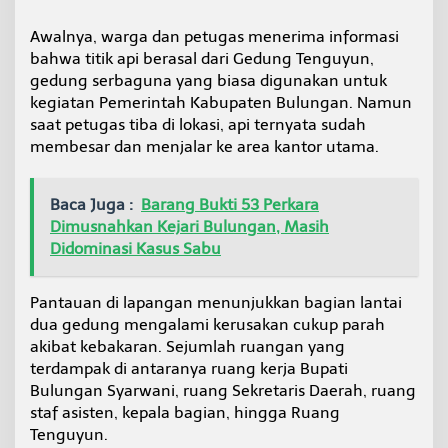
i
h
Awalnya, warga dan petugas menerima informasi
D
bahwa titik api berasal dari Gedung Tenguyun,
i
gedung serbaguna yang biasa digunakan untuk
s
kegiatan Pemerintah Kabupaten Bulungan. Namun
e
l
saat petugas tiba di lokasi, api ternyata sudah
i
membesar dan menjalar ke area kantor utama.
d
i
k
Baca Juga :
Barang Bukti 53 Perkara
i
Dimusnahkan Kejari Bulungan, Masih
K
e
Didominasi Kasus Sabu
p
o
l
Pantauan di lapangan menunjukkan bagian lantai
i
dua gedung mengalami kerusakan cukup parah
s
akibat kebakaran. Sejumlah ruangan yang
i
terdampak di antaranya ruang kerja Bupati
a
Bulungan Syarwani, ruang Sekretaris Daerah, ruang
n
staf asisten, kepala bagian, hingga Ruang
Tenguyun.