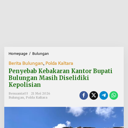
Homepage
/
Bulungan
P
e
Berita Bulungan
,
Polda Kaltara
n
y
Penyebab Kebakaran Kantor Bupati
e
Bulungan Masih Diselidiki
b
Kepolisian
a
b
Benuanta03
21 Mei 2026
K
Bulungan
,
Polda Kaltara
e
b
a
k
a
r