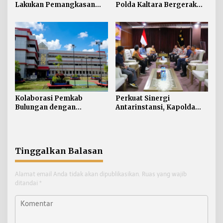
Lakukan Pemangkasan
Polda Kaltara Bergerak
TPP ASN, Bupati: Belum
Cepat Padamkan
Ada Arahan Pusat
Kebakaran Lahan Gambut
2 Hektar di Bulungan
Kolaborasi Pemkab
Perkuat Sinergi
Bulungan dengan
Antarinstansi, Kapolda
Unikaltar, Satu
Kaltara Terima Audiensi
Desa/Kelurahan Satu
KPP Pratama Tanjung
Sarjana
Redeb dan KPP Pratama
Tarakan
Tinggalkan Balasan
Alamat email Anda tidak akan dipublikasikan.
Ruas yang wajib
ditandai
*