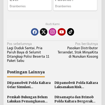
Ikuti Kami
N
Pos sebelumnya
Pos berikutnya
Lagi Duduk Santai, Pria
Pasokan Distributor
a
Paruh Baya di Selumit
Tersendat, Stok MinyaKita
v
Ditangkap Polisi Beserta 11
di Nunukan Kosong
i
Paket Sabu
g
a
Postingan Lainnya
s
i
Ditpamobvit Polda Kaltara
Ditpamobvit Polda Kaltara
Gelar Simulasi
Laksanakan Risk
p
Pengamanan Penanganan
Assessment di Hotel
o
Kebakaran Tangki V
Monaco Tarakan
Pemkab Bulungan Belum
Ditsamapta dan Brimob
s
Minyak di PT Pertamina
Lakukan Pemangkasan
Polda Kaltara Bergerak
TBBM Tarakan