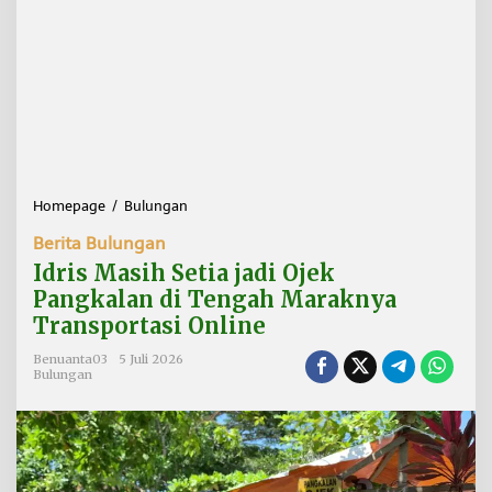
Homepage
/
Bulungan
I
d
Berita Bulungan
r
i
Idris Masih Setia jadi Ojek
s
Pangkalan di Tengah Maraknya
M
Transportasi Online
a
s
Benuanta03
5 Juli 2026
i
Bulungan
h
S
e
t
i
a