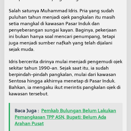
M
a
Salah satunya Muhammad Idris. Pria yang sudah
r
puluhan tahun menjadi ojek pangkalan itu masih
a
setia mangkal di kawasan Pasar Induk dan
k
penyeberangan sungai kayan. Baginya, pekerjaan
n
y
ini bukan hanya soal mencari penumpang, tetapi
a
juga menjadi sumber nafkah yang telah dijalani
T
sejak muda.
r
a
Idris bercerita dirinya mulai menjadi pengemudi ojek
n
s
sekitar tahun 1990-an. Sejak saat itu, ia sudah
p
berpindah-pindah pangkalan, mulai dari kawasan
o
Sentosa hingga akhirnya menetap di Pasar Induk.
r
Bahkan, ia mengaku ikut merintis pangkalan ojek di
t
a
kawasan tersebut.
s
i
O
Baca Juga :
Pemkab Bulungan Belum Lakukan
n
Pemangkasan TPP ASN, Bupati: Belum Ada
l
Arahan Pusat
i
n