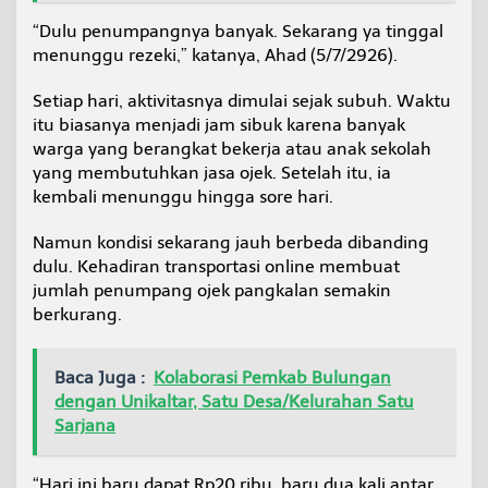
e
“Dulu penumpangnya banyak. Sekarang ya tinggal
menunggu rezeki,” katanya, Ahad (5/7/2926).
Setiap hari, aktivitasnya dimulai sejak subuh. Waktu
itu biasanya menjadi jam sibuk karena banyak
warga yang berangkat bekerja atau anak sekolah
yang membutuhkan jasa ojek. Setelah itu, ia
kembali menunggu hingga sore hari.
Namun kondisi sekarang jauh berbeda dibanding
dulu. Kehadiran transportasi online membuat
jumlah penumpang ojek pangkalan semakin
berkurang.
Baca Juga :
Kolaborasi Pemkab Bulungan
dengan Unikaltar, Satu Desa/Kelurahan Satu
Sarjana
“Hari ini baru dapat Rp20 ribu, baru dua kali antar