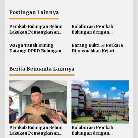
g
a
Postingan Lainnya
s
i
Pemkab Bulungan Belum
Kolaborasi Pemkab
p
Lakukan Pemangkasan
Bulungan dengan
o
TPP ASN, Bupati: Belum
Unikaltar, Satu
s
Ada Arahan Pusat
Desa/Kelurahan Satu
Warga Tanah Kuning
Barang Bukti 53 Perkara
Sarjana
Datangi DPRD Bulungan,
Dimusnahkan Kejari
Minta Hak Plasma 20
Bulungan, Masih
Persen segera
Didominasi Kasus Sabu
Diselesaikan
Berita Benuanta Lainnya
Pemkab Bulungan Belum
Kolaborasi Pemkab
Lakukan Pemangkasan
Bulungan dengan