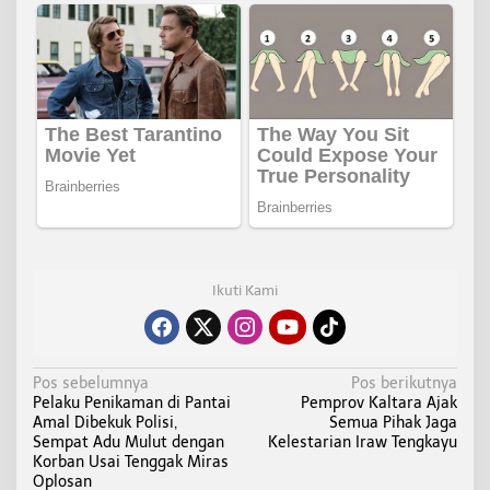
Ikuti Kami
N
Pos sebelumnya
Pos berikutnya
Pelaku Penikaman di Pantai
Pemprov Kaltara Ajak
a
Amal Dibekuk Polisi,
Semua Pihak Jaga
v
Sempat Adu Mulut dengan
Kelestarian Iraw Tengkayu
i
Korban Usai Tenggak Miras
Oplosan