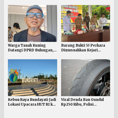
TPP ASN, Bupati: Belum
Unikaltar, Satu
Ada Arahan Pusat
Desa/Kelurahan Satu
Sarjana
Warga Tanah Kuning
Barang Bukti 53 Perkara
Datangi DPRD Bulungan,
Dimusnahkan Kejari
Minta Hak Plasma 20
Bulungan, Masih
Persen segera
Didominasi Kasus Sabu
Diselesaikan
Kebun Raya Bundayati Jadi
Viral Denda Ban Gundul
Lokasi Upacara HUT RI ke-
Rp250 Ribu, Polisi
81
Bulungan Tegaskan Belum
Ada Razia Khusus