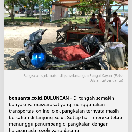
j
a
d
i
O
j
e
k
P
a
n
g
k
a
Pangkalan ojek motor di penyeberangan Sungai Kayan. (Foto:
l
Alvianita/Benuanta)
a
n
d
benuanta.co.id, BULUNGAN
– Di tengah semakin
i
T
banyaknya masyarakat yang menggunakan
e
transportasi online, ojek pangkalan ternyata masih
n
bertahan di Tanjung Selor. Setiap hari, mereka tetap
g
menunggu penumpang di pangkalan dengan
a
harapan ada rezeki yang datang.
h