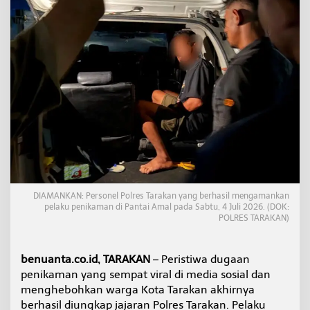
d
i
P
a
n
t
a
i
A
m
a
l
D
i
b
e
DIAMANKAN: Personel Polres Tarakan yang berhasil mengamankan
k
pelaku penikaman di Pantai Amal pada Sabtu, 4 Juli 2026. (DOK:
u
POLRES TARAKAN)
k
P
o
benuanta.co.id, TARAKAN
– Peristiwa dugaan
l
penikaman yang sempat viral di media sosial dan
i
menghebohkan warga Kota Tarakan akhirnya
s
berhasil diungkap jajaran Polres Tarakan. Pelaku
i