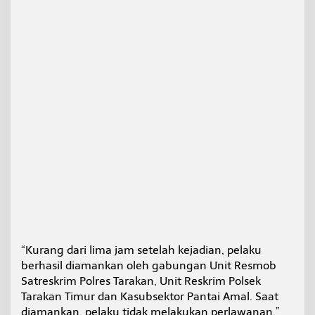
a
n
U
s
a
i
T
e
n
g
g
a
k
M
i
r
a
s
O
“Kurang dari lima jam setelah kejadian, pelaku
p
l
berhasil diamankan oleh gabungan Unit Resmob
o
Satreskrim Polres Tarakan, Unit Reskrim Polsek
s
Tarakan Timur dan Kasubsektor Pantai Amal. Saat
a
diamankan, pelaku tidak melakukan perlawanan,”
n