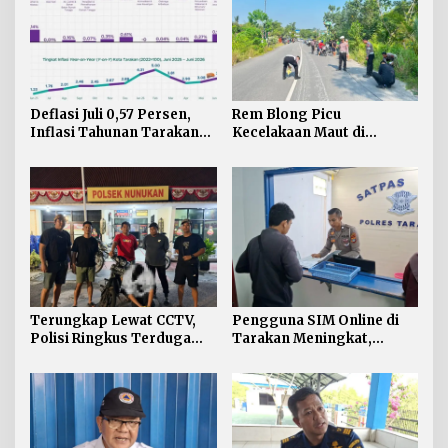
Deflasi Juli 0,57 Persen,
Rem Blong Picu
Inflasi Tahunan Tarakan
Kecelakaan Maut di
Masih di Atas Target
Gunung Selatan, Satu
Pengendara Meregang
Nyawa
Terungkap Lewat CCTV,
Pengguna SIM Online di
Polisi Ringkus Terduga
Tarakan Meningkat,
Pelaku Curanmor di
Pembuatan Langsung
Nunukan
Paling Banyak