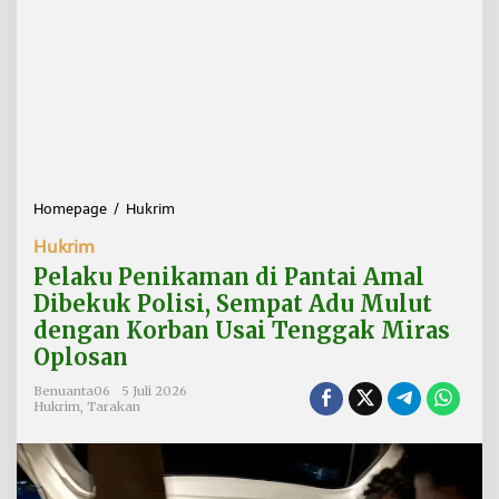
Homepage
/
Hukrim
P
e
Hukrim
l
a
Pelaku Penikaman di Pantai Amal
k
Dibekuk Polisi, Sempat Adu Mulut
u
dengan Korban Usai Tenggak Miras
P
e
Oplosan
n
i
Benuanta06
5 Juli 2026
Hukrim
,
Tarakan
k
a
m
a
n