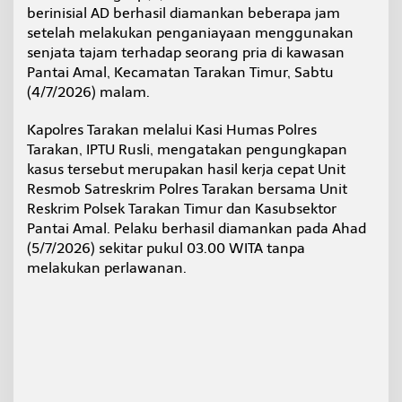
,
berinisial AD berhasil diamankan beberapa jam
S
setelah melakukan penganiayaan menggunakan
e
senjata tajam terhadap seorang pria di kawasan
m
Pantai Amal, Kecamatan Tarakan Timur, Sabtu
p
(4/7/2026) malam.
a
t
A
Kapolres Tarakan melalui Kasi Humas Polres
d
Tarakan, IPTU Rusli, mengatakan pengungkapan
u
kasus tersebut merupakan hasil kerja cepat Unit
M
Resmob Satreskrim Polres Tarakan bersama Unit
u
l
Reskrim Polsek Tarakan Timur dan Kasubsektor
u
Pantai Amal. Pelaku berhasil diamankan pada Ahad
t
(5/7/2026) sekitar pukul 03.00 WITA tanpa
d
melakukan perlawanan.
e
n
g
a
n
K
o
r
b