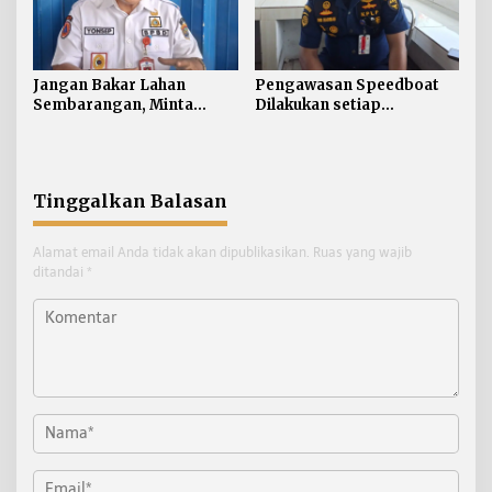
Jangan Bakar Lahan
Pengawasan Speedboat
Sembarangan, Minta
Dilakukan setiap
Lapor Layanan Darurat 112
Keberangkatan, Sertifikat
Acuan Laik Laut
Tinggalkan Balasan
Alamat email Anda tidak akan dipublikasikan.
Ruas yang wajib
ditandai
*