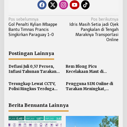
N
Pos sebelumnya
Pos berikutnya
Gol Penalti Kylian Mbappe
Idris Masih Setia jadi Ojek
a
Bantu Timnas Prancis
Pangkalan di Tengah
v
Singkirkan Paraguay 1-0
Maraknya Transportasi
i
Online
g
a
Postingan Lainnya
s
i
Deflasi Juli 0,57 Persen,
Rem Blong Picu
Inflasi Tahunan Tarakan
Kecelakaan Maut di
p
Masih di Atas Target
Gunung Selatan, Satu
o
Pengendara Meregang
Terungkap Lewat CCTV,
Pengguna SIM Online di
s
Nyawa
Polisi Ringkus Terduga
Tarakan Meningkat,
Pelaku Curanmor di
Pembuatan Langsung
Nunukan
Paling Banyak
Berita Benuanta Lainnya