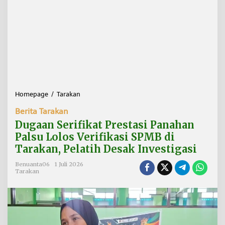
Homepage
/
Tarakan
D
u
Berita Tarakan
g
a
Dugaan Serifikat Prestasi Panahan
a
Palsu Lolos Verifikasi SPMB di
n
Tarakan, Pelatih Desak Investigasi
S
e
Benuanta06
1 Juli 2026
r
Tarakan
i
f
i
k
a
t