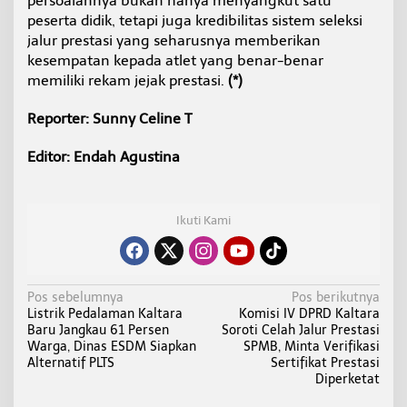
persoalannya bukan hanya menyangkut satu
peserta didik, tetapi juga kredibilitas sistem seleksi
jalur prestasi yang seharusnya memberikan
kesempatan kepada atlet yang benar-benar
memiliki rekam jejak prestasi.
(*)
Reporter: Sunny Celine T
Editor: Endah Agustina
Ikuti Kami
N
Pos sebelumnya
Pos berikutnya
Listrik Pedalaman Kaltara
Komisi IV DPRD Kaltara
a
Baru Jangkau 61 Persen
Soroti Celah Jalur Prestasi
v
Warga, Dinas ESDM Siapkan
SPMB, Minta Verifikasi
i
Alternatif PLTS
Sertifikat Prestasi
Diperketat
g