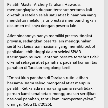
V
Pelatih Master Archery Tarakan, Hawasia,
e
mengungkapkan dugaan tersebut pertama kali
r
diketahui setelah salah satu atlet binaannya yang
i
mendaftar melalui jalur prestasi membandingkan
f
i
dokumen miliknya dengan peserta lain.
k
a
Atlet binaannya hanya memiliki prestasi tingkat
s
provinsi, sedangkan peserta lain menggunakan
i
sertifikat kejuaraan nasional yang memiliki bobot
S
P
penilaian lebih tinggi dalam seleksi SPMB.
M
Kecurigaan muncul lantaran peserta tersebut tidak
B
dikenal sebagai atlet panahan, padahal komunitas
d
panahan di Tarakan tergolong kecil.
i
T
a
“Empat klub panahan di Tarakan rutin latihan
r
bersama. Kami saling mengenal atlet maupun
a
pelatih. Ketika ada nama yang sama sekali tidak
k
pernah kami kenal tetapi menggunakan sertifikat
a
n
nasional panahan, tentu kami mempertanyakan,”
,
ujarnya, Rabu (1/7/2026).
P