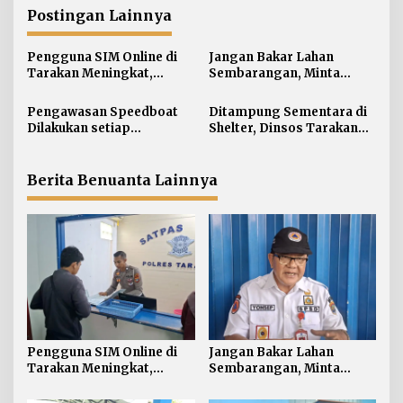
a
Postingan Lainnya
s
i
Pengguna SIM Online di
Jangan Bakar Lahan
p
Tarakan Meningkat,
Sembarangan, Minta
o
Pembuatan Langsung
Lapor Layanan Darurat 112
s
Paling Banyak
Pengawasan Speedboat
Ditampung Sementara di
Dilakukan setiap
Shelter, Dinsos Tarakan
Keberangkatan, Sertifikat
Fasilitasi Pemulangan 15
Acuan Laik Laut
Pekerja Asal Jawa Barat
Berita Benuanta Lainnya
Pengguna SIM Online di
Jangan Bakar Lahan
Tarakan Meningkat,
Sembarangan, Minta
Pembuatan Langsung
Lapor Layanan Darurat 112
Paling Banyak