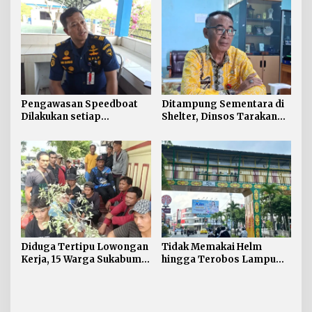
Pengawasan Speedboat
Ditampung Sementara di
Dilakukan setiap
Shelter, Dinsos Tarakan
Keberangkatan, Sertifikat
Fasilitasi Pemulangan 15
Acuan Laik Laut
Pekerja Asal Jawa Barat
Diduga Tertipu Lowongan
Tidak Memakai Helm
Kerja, 15 Warga Sukabumi
hingga Terobos Lampu
Telantar di Tarakan
Merah Dominasi
Pelanggaran ETLE di
Tarakan