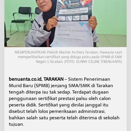
P
r
e
s
t
a
s
i
P
a
MEMPERLIHATKAN: Pelatih Master Archery Tarakan, Hawasia saat
n
memperlihatkan sertifikat yang diduga palsu pada SPMB di SMK
a
Negeri 1 Tarakan. (FOTO: SUNNY CELINE T/BENUANTA)
h
a
n
benuanta.co.id, TARAKAN
– Sistem Penerimaan
P
Murid Baru (SPMB) jenjang SMA/SMK di Tarakan
a
tengah diterpa isu tak sedap. Terdapat dugaan
l
s
penggunaan sertifikat prestasi palsu oleh calon
u
peserta didik. Sertifikat yang dinilai janggal itu
L
disebut telah lolos pemeriksaan administrasi,
o
bahkan salah satu peserta telah diterima di sekolah
l
tujuan.
o
s