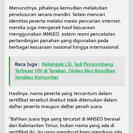
e
Menurutnya, pihaknya kemudian melakukan
l
penelusuran secara mandiri. Selain mencari
a
t
identitas peserta melalui mesin pencarian internet,
i
mereka juga mengecek hasil kejuaraan
h
menggunakan IANSEO, sistem resmi pencatatan
D
pertandingan panahan yang digunakan pada
e
berbagai kejuaraan nasional hingga internasional.
s
a
k
I
Baca Juga :
Kelompok LSL Jadi Penyumbang
n
Terbesar HIV di Tarakan, Dinkes Akui Kesulitan
v
Jangkau Komunitas
e
s
t
Hasilnya, nama peserta yang tercantum dalam
i
sertifikat tersebut disebut tidak ditemukan dalam
g
a
daftar peserta maupun daftar peraih juara.
s
i
“Bahkan juara tiga yang tercatat di IANSEO berasal
dari Kalimantan Timur, bukan nama yang ada di
sertifikat itu. Ini yang membuat kami menduga ada