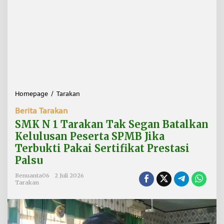
Homepage
/
Tarakan
S
M
Berita Tarakan
K
N
SMK N 1 Tarakan Tak Segan Batalkan
1
Kelulusan Peserta SPMB Jika
T
Terbukti Pakai Sertifikat Prestasi
a
r
Palsu
a
k
Benuanta06
2 Juli 2026
Tarakan
a
n
T
a
k