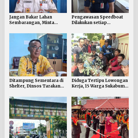
Jangan Bakar Lahan
Pengawasan Speedboat
Sembarangan, Minta
Dilakukan setiap
Lapor Layanan Darurat 112
Keberangkatan, Sertifikat
Acuan Laik Laut
Ditampung Sementara di
Diduga Tertipu Lowongan
Shelter, Dinsos Tarakan
Kerja, 15 Warga Sukabumi
Fasilitasi Pemulangan 15
Telantar di Tarakan
Pekerja Asal Jawa Barat