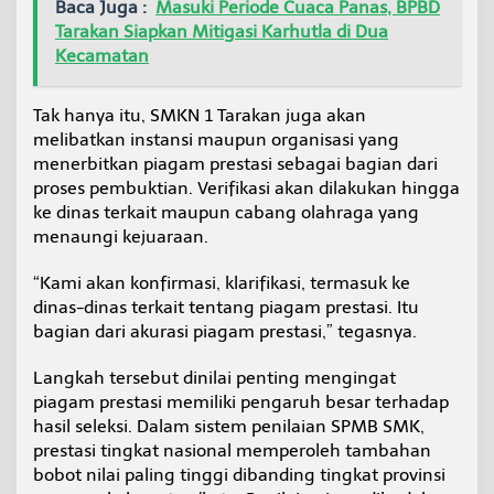
Baca Juga :
Masuki Periode Cuaca Panas, BPBD
S
Tarakan Siapkan Mitigasi Karhutla di Dua
e
Kecamatan
r
t
i
Tak hanya itu, SMKN 1 Tarakan juga akan
f
i
melibatkan instansi maupun organisasi yang
k
menerbitkan piagam prestasi sebagai bagian dari
a
proses pembuktian. Verifikasi akan dilakukan hingga
t
ke dinas terkait maupun cabang olahraga yang
P
r
menaungi kejuaraan.
e
s
“Kami akan konfirmasi, klarifikasi, termasuk ke
t
dinas-dinas terkait tentang piagam prestasi. Itu
a
bagian dari akurasi piagam prestasi,” tegasnya.
s
i
P
Langkah tersebut dinilai penting mengingat
a
piagam prestasi memiliki pengaruh besar terhadap
l
hasil seleksi. Dalam sistem penilaian SPMB SMK,
s
prestasi tingkat nasional memperoleh tambahan
u
bobot nilai paling tinggi dibanding tingkat provinsi