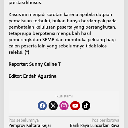
prestasi khusus.
Kasus ini menjadi sorotan karena apabila dugaan
pemalsuan terbukti, bukan hanya berdampak pada
pembatalan kelulusan peserta yang bersangkutan,
tetapi juga berpotensi mengubah hasil
pemeringkatan SPMB dan membuka peluang bagi
calon peserta lain yang sebelumnya tidak lolos
seleksi.
(*)
Reporter: Sunny Celine T
Editor: Endah Agustina
Ikuti Kami
N
Pos sebelumnya
Pos berikutnya
Pemprov Kaltara Kejar
Bank Raya Luncurkan Raya