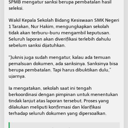
SPMB mengatur sanksi berupa pembatalan hasil
e
seleksi.
r
t
a
Wakil Kepala Sekolah Bidang Kesiswaan SMK Negeri
S
1 Tarakan, Nur Hakim, mengungkapkan sekolah
P
tidak akan terburu-buru mengambil keputusan.
M
Seluruh laporan akan diverifikasi terlebih dahulu
B
J
sebelum sanksi dijatuhkan.
i
k
“Juknis juga sudah mengatur, kalau ada temuan
a
pemalsuan dokumen, ada sanksinya. Sanksinya bisa
T
berupa pembatalan. Tapi harus dibuktikan dulu,”
e
r
ujarnya.
b
u
Ia mengatakan, sekolah saat ini tengah
k
berkoordinasi dengan pimpinan untuk menentukan
t
tindak lanjut atas laporan tersebut. Proses yang
i
P
dilakukan meliputi konfirmasi dan klarifikasi
a
terhadap seluruh dokumen yang dipersoalkan.
k
a
i