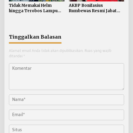
Tidak Memakai Helm
AKBP Bonifasius
hingga Terobos Lampu
Rumbewas Resmi Jabat
Merah Dominasi
Kapolres Tarakan,
Pelanggaran ETLE di
Tegaskan Pelanggaran
Tarakan
Personel Diproses Tanpa
Toleransi
Tinggalkan Balasan
Alamat email Anda tidak akan dipublikasikan.
Ruas yang wajib
ditandai
*