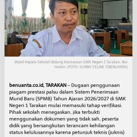
S
e
g
a
n
B
a
t
a
l
k
Wakil Kepala Sekolah Bidang Kesiswaan SMK Negeri 1 Tarakan, Nur
a
Hakim. (FOTO: SUNNY CELINE T/BENUANTA)
n
K
e
benuanta.co.id, TARAKAN
– Dugaan penggunaan
l
u
piagam prestasi palsu dalam Sistem Penerimaan
l
Murid Baru (SPMB) Tahun Ajaran 2026/2027 di SMK
u
Negeri 1 Tarakan mulai memasuki tahap verifikasi.
s
Pihak sekolah menegaskan, jika terbukti
a
menggunakan dokumen yang tidak sah, peserta
n
P
didik yang bersangkutan terancam kehilangan
e
status kelulusannya karena petunjuk teknis (juknis)
s