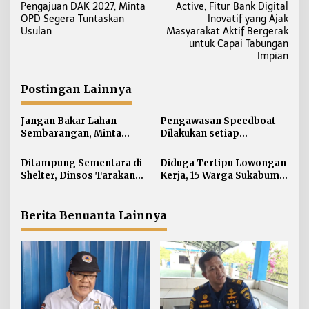
a
Pengajuan DAK 2027, Minta
Active, Fitur Bank Digital
v
OPD Segera Tuntaskan
Inovatif yang Ajak
i
Usulan
Masyarakat Aktif Bergerak
untuk Capai Tabungan
g
Impian
a
s
Postingan Lainnya
i
p
Jangan Bakar Lahan
Pengawasan Speedboat
o
Sembarangan, Minta
Dilakukan setiap
s
Lapor Layanan Darurat 112
Keberangkatan, Sertifikat
Acuan Laik Laut
Ditampung Sementara di
Diduga Tertipu Lowongan
Shelter, Dinsos Tarakan
Kerja, 15 Warga Sukabumi
Fasilitasi Pemulangan 15
Telantar di Tarakan
Pekerja Asal Jawa Barat
Berita Benuanta Lainnya