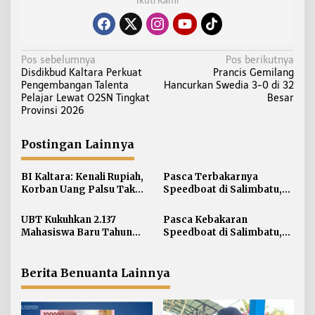
Ikuti Kami
N
Pos sebelumnya
Pos berikutnya
Disdikbud Kaltara Perkuat
Prancis Gemilang
a
Pengembangan Talenta
Hancurkan Swedia 3-0 di 32
v
Pelajar Lewat O2SN Tingkat
Besar
i
Provinsi 2026
g
a
Postingan Lainnya
s
i
BI Kaltara: Kenali Rupiah,
Pasca Terbakarnya
Korban Uang Palsu Tak
Speedboat di Salimbatu,
p
Bisa Dapat Penggantian
KSOP Tarakan Perketat
o
Pengawasan dan Edukasi
UBT Kukuhkan 2.137
Pasca Kebakaran
s
Awak Kapal
Mahasiswa Baru Tahun
Speedboat di Salimbatu,
Akademik 2026/2027
Basarnas Soroti
Pentingnya Standar
Keselamatan
Berita Benuanta Lainnya