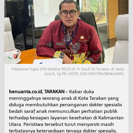
K
a
l
t
a
r
a
M
a
s
i
h
K
Pelaksana Tugas (Plt) Direktur RSUD dr. H. Jusuf SK Tarakan, dr. Budy
e
Aziz B., Sp.PK. (FOTO: EKO SAPUTRA/BENUANTA)
k
u
r
benuanta.co.id, TARAKAN
– Kabar duka
a
meninggalnya seorang anak di Kota Tarakan yang
n
diduga membutuhkan penanganan dokter spesialis
g
a
bedah saraf anak memunculkan perhatian publik
n
terhadap kesiapan layanan kesehatan di Kalimantan
D
Utara. Peristiwa tersebut turut menyoroti masih
o
terbatasnya ketersediaan tenaga dokter spesialis,
k