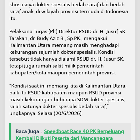
t
khususnya dokter spesialis bedah saraf dan bedah
e
saraf anak, di wilayah provinsi termuda di Indonesia
r
itu.
B
e
Pelaksana Tugas (Plt) Direktur RSUD dr. H. Jusuf SK
d
a
Tarakan, dr. Budy Aziz B., Sp.PK., mengakui
h
Kalimantan Utara memang masih menghadapi
S
kekurangan sejumlah dokter spesialis. Kondisi
a
tersebut tidak hanya dialami RSUD dr. H. Jusuf SK,
r
tetapi juga rumah sakit milik pemerintah
a
f
kabupaten/kota maupun pemerintah provinsi.
“Kondisi saat ini memang kita di Kalimantan Utara,
baik itu RSUD kabupaten maupun RSUD provinsi
masih kekurangan beberapa SDM dokter spesialis,
salah satunya dokter spesialis bedah saraf,”
ungkapnya, Selasa (20/6/2026).
Baca Juga :
Speedboat Race 40 PK Berpeluang
Kembali Diikuti Peserta dari Mancanegara