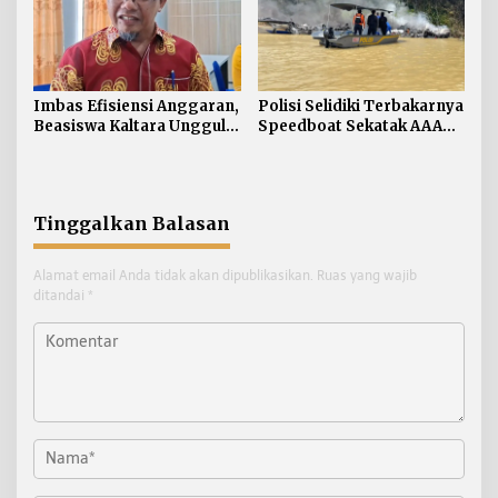
Imbas Efisiensi Anggaran,
Polisi Selidiki Terbakarnya
Beasiswa Kaltara Unggul
Speedboat Sekatak AAA
2026 Alami Perubahan
Kaltara, Sumber Api
Skema
Diduga dari Genset
Tinggalkan Balasan
Alamat email Anda tidak akan dipublikasikan.
Ruas yang wajib
ditandai
*