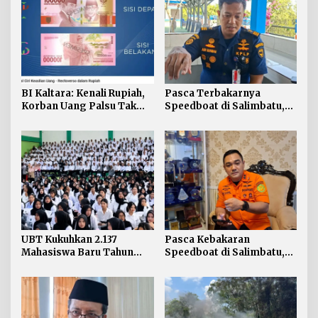
BI Kaltara: Kenali Rupiah,
Pasca Terbakarnya
Korban Uang Palsu Tak
Speedboat di Salimbatu,
Bisa Dapat Penggantian
KSOP Tarakan Perketat
Pengawasan dan Edukasi
Awak Kapal
UBT Kukuhkan 2.137
Pasca Kebakaran
Mahasiswa Baru Tahun
Speedboat di Salimbatu,
Akademik 2026/2027
Basarnas Soroti
Pentingnya Standar
Keselamatan