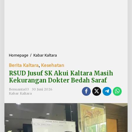
Homepage
/
Kabar Kaltara
R
S
Berita Kaltara
,
Kesehatan
U
D
RSUD Jusuf SK Akui Kaltara Masih
J
Kekurangan Dokter Bedah Saraf
u
s
Benuanta03
30 Juni 2026
u
Kabar Kaltara
f
S
K
A
k
u
i