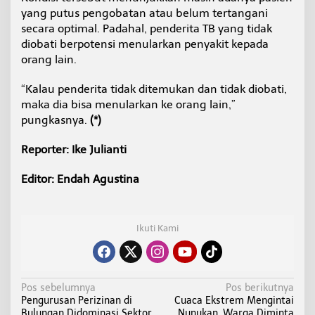
yang putus pengobatan atau belum tertangani
secara optimal. Padahal, penderita TB yang tidak
diobati berpotensi menularkan penyakit kepada
orang lain.
“Kalau penderita tidak ditemukan dan tidak diobati,
maka dia bisa menularkan ke orang lain,”
pungkasnya.
(*)
Reporter: Ike Julianti
Editor: Endah Agustina
Ikuti Kami
N
Pos sebelumnya
Pos berikutnya
Pengurusan Perizinan di
Cuaca Ekstrem Mengintai
a
Bulungan Didominasi Sektor
Nunukan, Warga Diminta