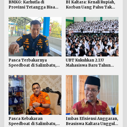
BMKG: Karhutla di
BI Kaltara: Kenali Rupiah,
Provinsi Tetangga Bisa
Korban Uang Palsu Tak
Ganggu Kualitas Udara
Bisa Dapat Penggantian
Kaltara
Pasca Terbakarnya
UBT Kukuhkan 2.137
Speedboat di Salimbatu,
Mahasiswa Baru Tahun
KSOP Tarakan Perketat
Akademik 2026/2027
Pengawasan dan Edukasi
Awak Kapal
Pasca Kebakaran
Imbas Efisiensi Anggaran,
Speedboat di Salimbatu,
Beasiswa Kaltara Unggul