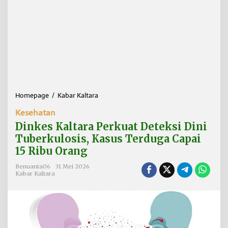
Homepage
/
Kabar Kaltara
D
i
Kesehatan
n
k
Dinkes Kaltara Perkuat Deteksi Dini
e
Tuberkulosis, Kasus Terduga Capai
s
15 Ribu Orang
K
a
Benuanta06
31 Mei 2026
l
Kabar Kaltara
t
a
r
a
P
e