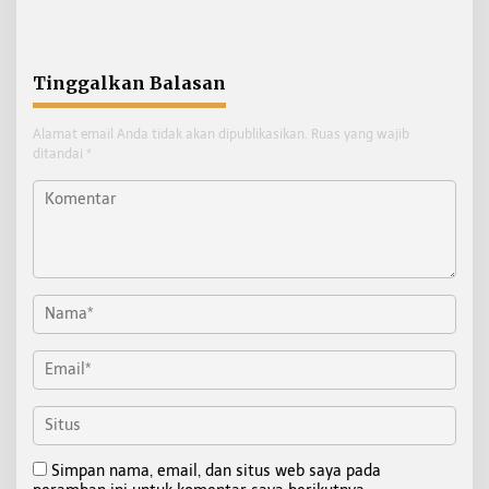
Basarnas Soroti
2026 Alami Perubahan
Pentingnya Standar
Skema
Keselamatan
Tinggalkan Balasan
Alamat email Anda tidak akan dipublikasikan.
Ruas yang wajib
ditandai
*
Simpan nama, email, dan situs web saya pada