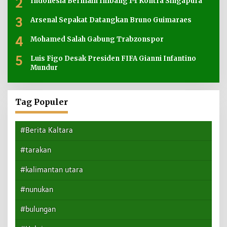
2
Indonesia Bermain Imbang 1-1 Kontra Singapura
3
Arsenal Sepakat Datangkan Bruno Guimaraes
4
Mohamed Salah Gabung Trabzonspor
5
Luis Figo Desak Presiden FIFA Gianni Infantino
Mundur
Tag Populer
#Berita Kaltara
#tarakan
#kalimantan utara
#nunukan
#bulungan