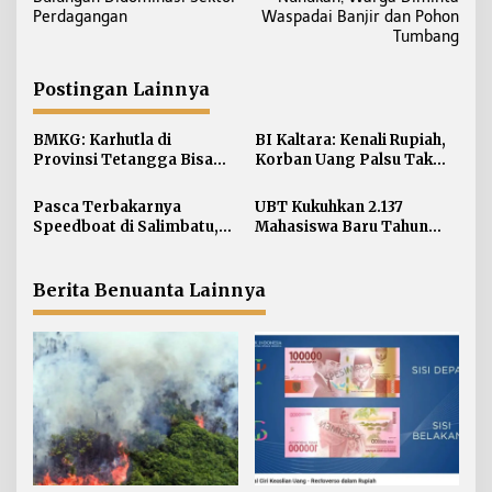
v
Perdagangan
Waspadai Banjir dan Pohon
i
Tumbang
g
a
Postingan Lainnya
s
i
BMKG: Karhutla di
BI Kaltara: Kenali Rupiah,
Provinsi Tetangga Bisa
Korban Uang Palsu Tak
p
Ganggu Kualitas Udara
Bisa Dapat Penggantian
o
Kaltara
Pasca Terbakarnya
UBT Kukuhkan 2.137
s
Speedboat di Salimbatu,
Mahasiswa Baru Tahun
KSOP Tarakan Perketat
Akademik 2026/2027
Pengawasan dan Edukasi
Awak Kapal
Berita Benuanta Lainnya