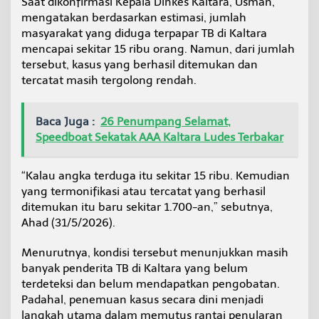
Saat dikonfirmasi Kepala Dinkes Kaltara, Usman,
s
mengatakan berdasarkan estimasi, jumlah
i
masyarakat yang diduga terpapar TB di Kaltara
s
,
mencapai sekitar 15 ribu orang. Namun, dari jumlah
K
tersebut, kasus yang berhasil ditemukan dan
a
tercatat masih tergolong rendah.
s
u
s
Baca Juga :
26 Penumpang Selamat,
T
Speedboat Sekatak AAA Kaltara Ludes Terbakar
e
r
d
“Kalau angka terduga itu sekitar 15 ribu. Kemudian
u
g
yang termonifikasi atau tercatat yang berhasil
a
ditemukan itu baru sekitar 1.700-an,” sebutnya,
C
Ahad (31/5/2026).
a
p
Menurutnya, kondisi tersebut menunjukkan masih
a
i
banyak penderita TB di Kaltara yang belum
1
terdeteksi dan belum mendapatkan pengobatan.
5
Padahal, penemuan kasus secara dini menjadi
R
langkah utama dalam memutus rantai penularan
i