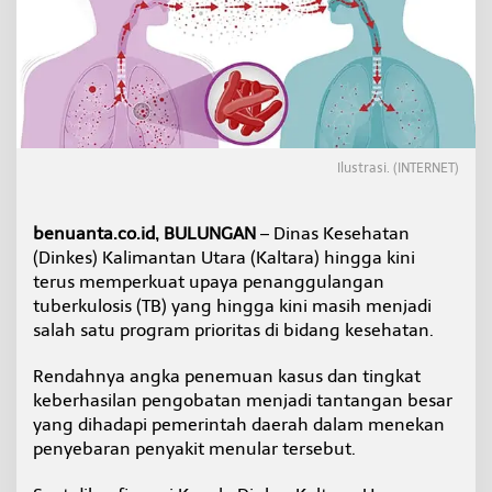
r
k
u
a
t
D
e
t
e
Ilustrasi. (INTERNET)
k
s
i
benuanta.co.id, BULUNGAN
– Dinas Kesehatan
D
(Dinkes) Kalimantan Utara (Kaltara) hingga kini
i
terus memperkuat upaya penanggulangan
n
tuberkulosis (TB) yang hingga kini masih menjadi
i
T
salah satu program prioritas di bidang kesehatan.
u
b
Rendahnya angka penemuan kasus dan tingkat
e
keberhasilan pengobatan menjadi tantangan besar
r
yang dihadapi pemerintah daerah dalam menekan
k
u
penyebaran penyakit menular tersebut.
l
o