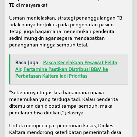
b
TB di masyarakat.
u
O
Usman menjelaskan, strategi penanggulangan TB
r
tidak hanya berfokus pada pengobatan pasien.
a
Tetapi juga bagaimana menemukan penderita
n
g
sedini mungkin agar segera mendapatkan
penanganan hingga sembuh total.
Baca Juga :
Pasca Kecelakaan Pesawat Pelita
Air, Pertamina Pastikan Distribusi BBM ke
Perbatasan Kaltara jadi Prioritas
“Sebenarnya tugas kita bagaimana upaya
menemukan yang terduga tadi. Kalau penderita
ditemukan dan diobati sampai sembuh, maka
penularan bisa ditekan,” jelasnya.
Untuk mempercepat penemuan kasus, Dinkes
Kaltara mendorong keterlibatan pemerintah desa