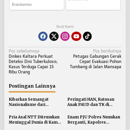
Ikuti Kami
N
Pos sebelumnya
Pos berikutnya
Dinkes Kaltara Perkuat
Petugas Gabungan Gerak
a
Deteksi Dini Tuberkulosis,
Cepat Evakuasi Pohon
v
Kasus Terduga Capai 15
Tumbang di Jalan Mansapa
i
Ribu Orang
g
a
Postingan Lainnya
s
i
Kibarkan Semangat
Peringati HAN, Ratusan
Nasionalisme dari
Anak PAUD dan TK di
p
Perbatasan, Bendera
Nunukan Adu Kreativitas
o
Merah Putih 81 Meter
Lomba Menggambar dan
Pria Asal NTT Ditemukan
Enam PJU Polres Nunukan
s
Dibentangkan di Sebatik
Mewarnai
Meninggal Dunia di Kamar
Berganti, Kapolres
Kos Sebatik Barat
Tekankan Displin