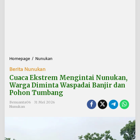
Homepage
/
Nunukan
C
u
Berita Nunukan
a
c
Cuaca Ekstrem Mengintai Nunukan,
a
Warga Diminta Waspadai Banjir dan
E
Pohon Tumbang
k
s
Benuanta06
31 Mei 2026
t
Nunukan
r
e
m
M
e
n