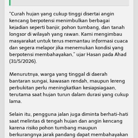
m
b
“Curah hujan yang cukup tinggi disertai angin
a
kencang berpotensi menimbulkan berbagai
n
g
kejadian seperti banjir, pohon tumbang, dan tanah
longsor di wilayah yang rawan. Kami mengimbau
masyarakat untuk terus memantau informasi cuaca
dan segera melapor jika menemukan kondisi yang
berpotensi membahayakan,” ujar Hasan pada Ahad
(31/5/2026).
Menurutnya, warga yang tinggal di daerah
bantaran sungai, kawasan rendah, maupun lereng
perbukitan perlu meningkatkan kesiapsiagaan,
terutama saat hujan turun dalam durasi yang cukup
lama.
Selain itu, pengguna jalan juga diminta berhati-hati
saat melintas di tengah hujan dan angin kencang
karena risiko pohon tumbang maupun
berkurangnya jarak pandang dapat membahayakan