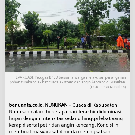
g
i
n
t
a
i
N
u
n
u
k
a
n
,
EVAKUASI: Petugas BPBD bersama warga melakukan penanganan
W
pohon tumbang akibat cuaca ekstrem dan angin kencang di Nunukan.
a
(DOK: BPBD Nunukan)
r
g
a
benuanta.co.id, NUNUKAN
– Cuaca di Kabupaten
D
Nunukan dalam beberapa hari terakhir didominasi
i
m
hujan dengan intensitas sedang hingga lebat yang
i
kerap disertai petir dan angin kencang. Kondisi ini
n
membuat masyarakat diminta meningkatkan
t