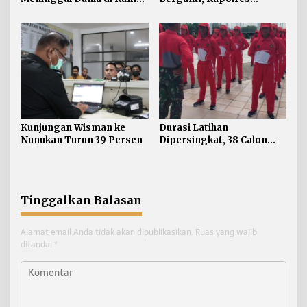
Kos Sebatik Barat
Tekankan Displin
Personel
Kunjungan Wisman ke
Durasi Latihan
Nunukan Turun 39 Persen
Dipersingkat, 38 Calon
Paskibraka Nunukan
Digembleng Tampil
Maksimal
Tinggalkan Balasan
Alamat email Anda tidak akan dipublikasikan.
Ruas yang wajib
ditandai
*