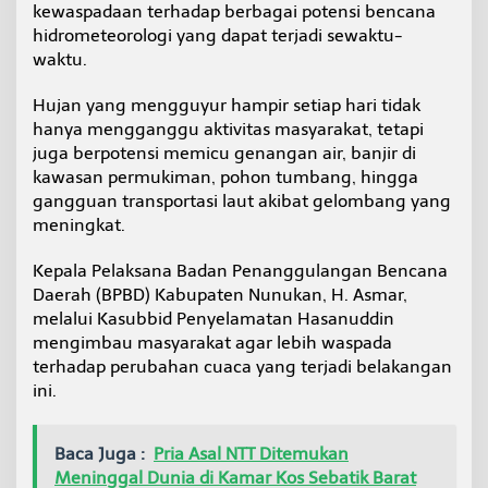
kewaspadaan terhadap berbagai potensi bencana
a
W
hidrometeorologi yang dapat terjadi sewaktu-
a
waktu.
s
p
Hujan yang mengguyur hampir setiap hari tidak
a
hanya mengganggu aktivitas masyarakat, tetapi
d
a
juga berpotensi memicu genangan air, banjir di
i
kawasan permukiman, pohon tumbang, hingga
B
gangguan transportasi laut akibat gelombang yang
a
meningkat.
n
j
i
Kepala Pelaksana Badan Penanggulangan Bencana
r
Daerah (BPBD) Kabupaten Nunukan, H. Asmar,
d
melalui Kasubbid Penyelamatan Hasanuddin
a
mengimbau masyarakat agar lebih waspada
n
terhadap perubahan cuaca yang terjadi belakangan
P
o
ini.
h
o
n
Baca Juga :
Pria Asal NTT Ditemukan
T
Meninggal Dunia di Kamar Kos Sebatik Barat
u