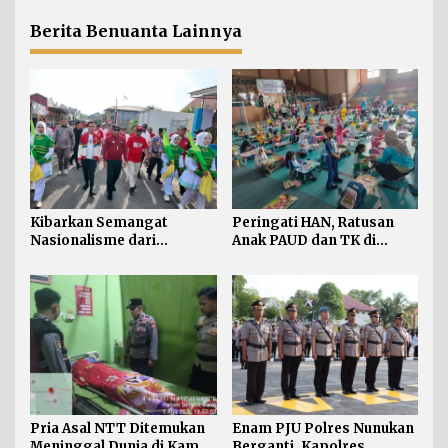
Personel
Berita Benuanta Lainnya
Kibarkan Semangat
Peringati HAN, Ratusan
Nasionalisme dari
Anak PAUD dan TK di
Perbatasan, Bendera
Nunukan Adu Kreativitas
Merah Putih 81 Meter
Lomba Menggambar dan
Dibentangkan di Sebatik
Mewarnai
Pria Asal NTT Ditemukan
Enam PJU Polres Nunukan
Meninggal Dunia di Kamar
Berganti, Kapolres