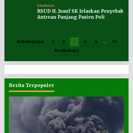
Kesehatan
RSUD H. Jusuf SK Jelaskan Penyebab
Antrean Panjang Pasien Poli
Sebelumnya
1
2
3
4
5
…
33
Berikutnya
Berita Terpopuler