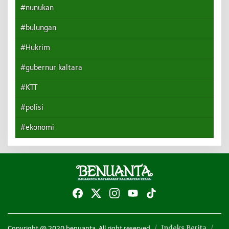
#bulungan
#Hukrim
#gubernur kaltara
#KTT
#polisi
#ekonomi
Indeks Berita
Copyright @ 2020 benuanta. All right reserved
Redaksi
Info Iklan
Hubungi Kami