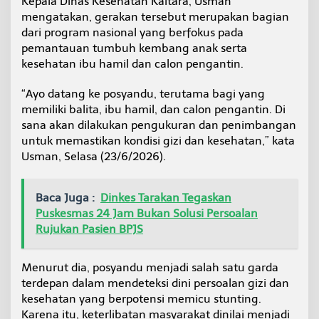
Kepala Dinas Kesehatan Kaltara, Usman
f
mengatakan, gerakan tersebut merupakan bagian
k
dari program nasional yang berfokus pada
e
P
pemantauan tumbuh kembang anak serta
o
kesehatan ibu hamil dan calon pengantin.
s
y
“Ayo datang ke posyandu, terutama bagi yang
a
memiliki balita, ibu hamil, dan calon pengantin. Di
n
d
sana akan dilakukan pengukuran dan penimbangan
u
untuk memastikan kondisi gizi dan kesehatan,” kata
Usman, Selasa (23/6/2026).
Baca Juga :
Dinkes Tarakan Tegaskan
Puskesmas 24 Jam Bukan Solusi Persoalan
Rujukan Pasien BPJS
Menurut dia, posyandu menjadi salah satu garda
terdepan dalam mendeteksi dini persoalan gizi dan
kesehatan yang berpotensi memicu stunting.
Karena itu, keterlibatan masyarakat dinilai menjadi