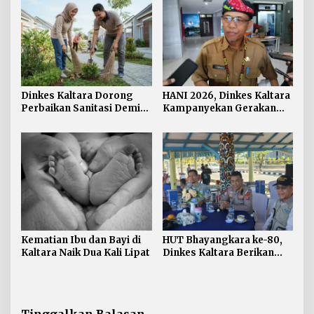
Dinkes Kaltara Dorong
HANI 2026, Dinkes Kaltara
Perbaikan Sanitasi Demi
Kampanyekan Gerakan
Wujudkan Masyarakat
‘Ananda Bersinar’
Sehat
Kematian Ibu dan Bayi di
HUT Bhayangkara ke-80,
Kaltara Naik Dua Kali Lipat
Dinkes Kaltara Berikan
Layanan Kesehatan Gratis
bagi Pengemudi Ojek
Online
Tinggalkan Balasan