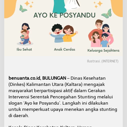
r
o
n
g
I
b
u
H
a
m
i
l
Ilustrasi. (INTERNET)
d
a
n
benuanta.co.id, BULUNGAN
– Dinas Kesehatan
B
(Dinkes) Kalimantan Utara (Kaltara) mengajak
a
l
masyarakat berpartisipasi aktif dalam Gerakan
i
Intervensi Serentak Pencegahan Stunting melalui
t
slogan ‘Ayo ke Posyandu’. Langkah ini dilakukan
a
untuk memperkuat upaya menekan angka stunting
A
k
di daerah.
t
i