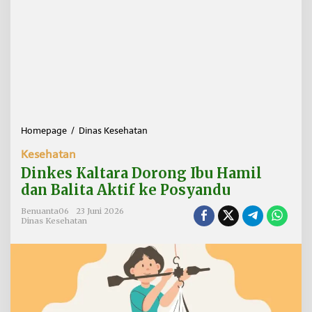
Homepage
/
Dinas Kesehatan
D
i
Kesehatan
n
k
Dinkes Kaltara Dorong Ibu Hamil
e
dan Balita Aktif ke Posyandu
s
K
Benuanta06
23 Juni 2026
a
Dinas Kesehatan
l
t
a
r
a
D
o