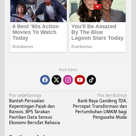
Ikuti Kami
N
Pos sebelumnya
Pos berikutnya
Bantah Persoalan
Bank Raya Gandeng TDA,
a
Kepentingan Pajak dan
Percepat Transformasi dan
v
Bansos, BPS Tarakan
Pertumbuhan UMKM bagi
i
Pastikan Data Sensus
Pengusaha Muda
Ekonomi Bersifat Rahasia
g
a