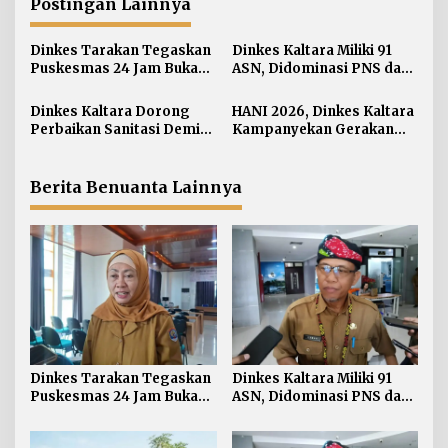
Postingan Lainnya
s
i
Dinkes Tarakan Tegaskan
Dinkes Kaltara Miliki 91
p
Puskesmas 24 Jam Bukan
ASN, Didominasi PNS dan
o
Solusi Persoalan Rujukan
Jabatan Non-Manajerial
s
Pasien BPJS
Dinkes Kaltara Dorong
HANI 2026, Dinkes Kaltara
Perbaikan Sanitasi Demi
Kampanyekan Gerakan
Wujudkan Masyarakat
‘Ananda Bersinar’
Sehat
Berita Benuanta Lainnya
Dinkes Tarakan Tegaskan
Dinkes Kaltara Miliki 91
Puskesmas 24 Jam Bukan
ASN, Didominasi PNS dan
Solusi Persoalan Rujukan
Jabatan Non-Manajerial
Pasien BPJS