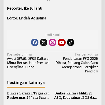
Reporter: Ike Julianti
Editor: Endah Agustina
Ikuti Kami
N
Pos sebelumnya
Pos berikutnya
Awasi SPMB, DPRD Kaltara
Pendaftaran PPG 2026
a
Minta Berkas Jalur Prestasi
Dibuka, Peluang Calon Guru
v
Diverifikasi Ulang
Mengantongi Sertifikat
i
Pendidik
g
a
Postingan Lainnya
s
i
Dinkes Tarakan Tegaskan
Dinkes Kaltara Miliki 91
Puskesmas 24 Jam Bukan
ASN, Didominasi PNS dan
p
Solusi Persoalan Rujukan
Jabatan Non-Manajerial