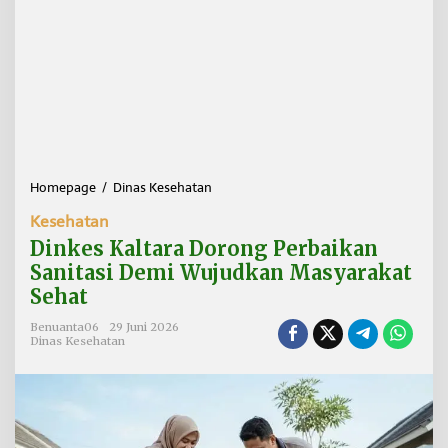
Homepage
/
Dinas Kesehatan
D
i
Kesehatan
n
k
Dinkes Kaltara Dorong Perbaikan
e
Sanitasi Demi Wujudkan Masyarakat
s
Sehat
K
a
Benuanta06
29 Juni 2026
l
Dinas Kesehatan
t
a
r
a
D
o