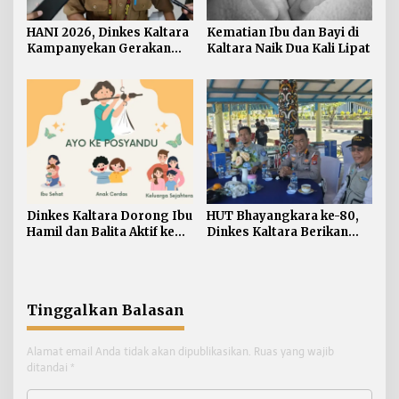
HANI 2026, Dinkes Kaltara
Kematian Ibu dan Bayi di
Kampanyekan Gerakan
Kaltara Naik Dua Kali Lipat
‘Ananda Bersinar’
Dinkes Kaltara Dorong Ibu
HUT Bhayangkara ke-80,
Hamil dan Balita Aktif ke
Dinkes Kaltara Berikan
Posyandu
Layanan Kesehatan Gratis
bagi Pengemudi Ojek
Online
Tinggalkan Balasan
Alamat email Anda tidak akan dipublikasikan.
Ruas yang wajib
ditandai
*