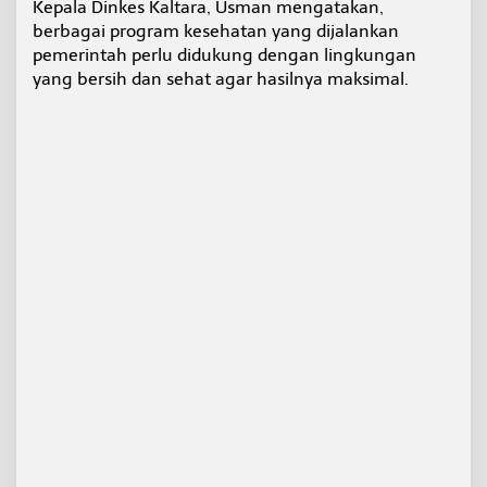
Kepala Dinkes Kaltara, Usman mengatakan,
W
berbagai program kesehatan yang dijalankan
u
j
pemerintah perlu didukung dengan lingkungan
u
yang bersih dan sehat agar hasilnya maksimal.
d
k
a
n
M
a
s
y
a
r
a
k
a
t
S
e
h
a
t