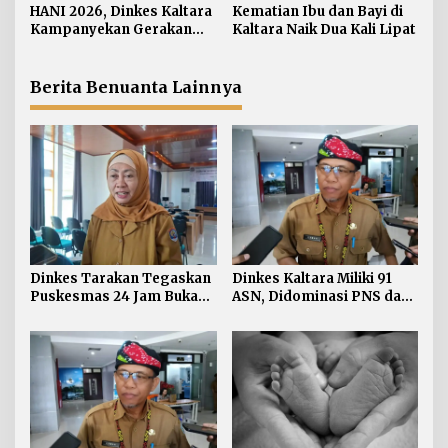
o
Pasien BPJS
HANI 2026, Dinkes Kaltara
Kematian Ibu dan Bayi di
s
Kampanyekan Gerakan
Kaltara Naik Dua Kali Lipat
‘Ananda Bersinar’
Berita Benuanta Lainnya
Dinkes Tarakan Tegaskan
Dinkes Kaltara Miliki 91
Puskesmas 24 Jam Bukan
ASN, Didominasi PNS dan
Solusi Persoalan Rujukan
Jabatan Non-Manajerial
Pasien BPJS