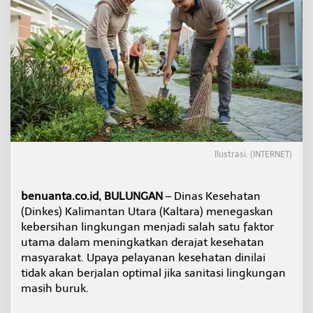
r
o
n
g
P
e
r
b
a
i
k
a
Ilustrasi. (INTERNET)
n
S
a
benuanta.co.id, BULUNGAN
– Dinas Kesehatan
n
i
(Dinkes) Kalimantan Utara (Kaltara) menegaskan
t
kebersihan lingkungan menjadi salah satu faktor
a
utama dalam meningkatkan derajat kesehatan
s
masyarakat. Upaya pelayanan kesehatan dinilai
i
D
tidak akan berjalan optimal jika sanitasi lingkungan
e
masih buruk.
m
i