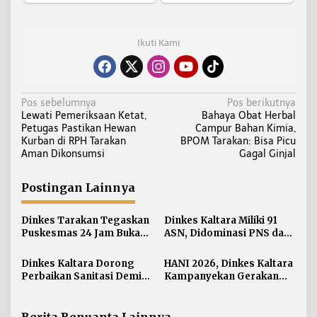
Ikuti Kami
N
Pos sebelumnya
Pos berikutnya
Lewati Pemeriksaan Ketat,
Bahaya Obat Herbal
a
Petugas Pastikan Hewan
Campur Bahan Kimia,
v
Kurban di RPH Tarakan
BPOM Tarakan: Bisa Picu
i
Aman Dikonsumsi
Gagal Ginjal
g
a
Postingan Lainnya
s
i
Dinkes Tarakan Tegaskan
Dinkes Kaltara Miliki 91
Puskesmas 24 Jam Bukan
ASN, Didominasi PNS dan
p
Solusi Persoalan Rujukan
Jabatan Non-Manajerial
o
Pasien BPJS
Dinkes Kaltara Dorong
HANI 2026, Dinkes Kaltara
s
Perbaikan Sanitasi Demi
Kampanyekan Gerakan
Wujudkan Masyarakat
‘Ananda Bersinar’
Sehat