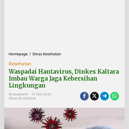
Homepage
/
Dinas Kesehatan
W
a
Kesehatan
s
p
Waspadai Hantavirus, Dinkes Kaltara
a
Imbau Warga Jaga Kebersihan
d
Lingkungan
a
i
Benuanta06
27 Mei 2026
H
Dinas Kesehatan
a
n
t
a
v
i