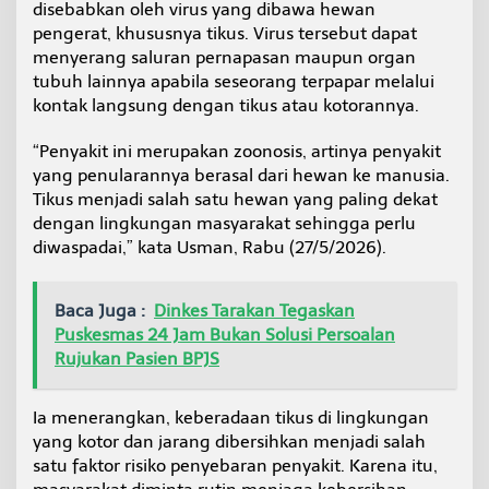
disebabkan oleh virus yang dibawa hewan
g
pengerat, khususnya tikus. Virus tersebut dapat
a
J
menyerang saluran pernapasan maupun organ
a
tubuh lainnya apabila seseorang terpapar melalui
g
kontak langsung dengan tikus atau kotorannya.
a
K
“Penyakit ini merupakan zoonosis, artinya penyakit
e
b
yang penularannya berasal dari hewan ke manusia.
e
Tikus menjadi salah satu hewan yang paling dekat
r
dengan lingkungan masyarakat sehingga perlu
s
diwaspadai,” kata Usman, Rabu (27/5/2026).
i
h
a
n
Baca Juga :
Dinkes Tarakan Tegaskan
L
Puskesmas 24 Jam Bukan Solusi Persoalan
i
Rujukan Pasien BPJS
n
g
k
Ia menerangkan, keberadaan tikus di lingkungan
u
yang kotor dan jarang dibersihkan menjadi salah
n
satu faktor risiko penyebaran penyakit. Karena itu,
g
a