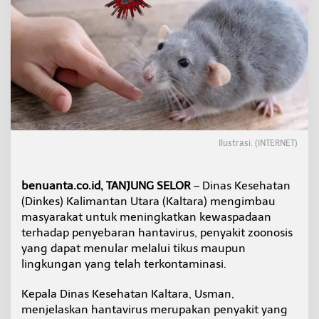
r
u
s
,
D
i
n
k
e
s
K
Ilustrasi. (INTERNET)
a
l
t
benuanta.co.id, TANJUNG SELOR
– Dinas Kesehatan
a
r
(Dinkes) Kalimantan Utara (Kaltara) mengimbau
a
masyarakat untuk meningkatkan kewaspadaan
I
terhadap penyebaran hantavirus, penyakit zoonosis
m
yang dapat menular melalui tikus maupun
b
lingkungan yang telah terkontaminasi.
a
u
W
Kepala Dinas Kesehatan Kaltara, Usman,
a
menjelaskan hantavirus merupakan penyakit yang
r