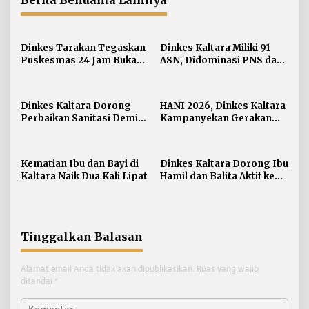
Berita Benuanta Lainnya
Dinkes Tarakan Tegaskan
Dinkes Kaltara Miliki 91
Puskesmas 24 Jam Bukan
ASN, Didominasi PNS dan
Solusi Persoalan Rujukan
Jabatan Non-Manajerial
Pasien BPJS
Dinkes Kaltara Dorong
HANI 2026, Dinkes Kaltara
Perbaikan Sanitasi Demi
Kampanyekan Gerakan
Wujudkan Masyarakat
‘Ananda Bersinar’
Sehat
Kematian Ibu dan Bayi di
Dinkes Kaltara Dorong Ibu
Kaltara Naik Dua Kali Lipat
Hamil dan Balita Aktif ke
Posyandu
Tinggalkan Balasan
Alamat email Anda tidak akan dipublikasikan.
Ruas yang wajib
ditandai
*