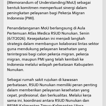
(Memorandum of Understanding/MoU) sebagai
D
N
bentuk komitmen memperkuat sinergi dalam
u
peningkatan pelayanan bagi Pekerja Migran
n
Indonesia (PMI).
u
k
Penandatanganan MoU berlangsung di Aula
a
n
Pertemuan Atlas Medica RSUD Nunukan, Senin
G
(6/7/2026). Kesepakatan ini menjadi langkah
a
strategis dalam membangun kolaborasi lintas sektor
n
guna mendukung pelayanan kesehatan yang
d
terintegrasi bagi calon pekerja migran, pekerja
e
n
migran, maupun PMI yang telah kembali ke
g
Indonesia melalui wilayah perbatasan Kabupaten
B
Nunukan.
P
3
Sebagai rumah sakit rujukan di kawasan
M
I
perbatasan, RSUD Nunukan memiliki peran penting
K
dalam memberikan pelayanan kesehatan yang
a
cepat, profesional, dan berkualitas. Melalui kerja
l
sama ini, koordinasi antara RSUD Nunukan dan
t
i
BP3MI Kalimantan Timur–Kalimantan Utara