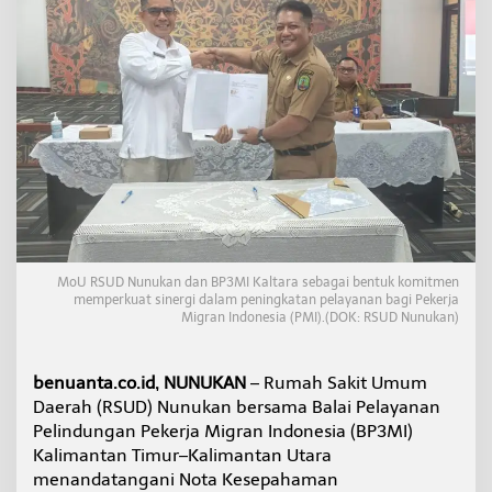
a
n
a
n
b
a
g
i
P
e
k
e
r
j
MoU RSUD Nunukan dan BP3MI Kaltara sebagai bentuk komitmen
a
memperkuat sinergi dalam peningkatan pelayanan bagi Pekerja
M
Migran Indonesia (PMI).(DOK: RSUD Nunukan)
i
g
r
benuanta.co.id, NUNUKAN
– Rumah Sakit Umum
a
Daerah (RSUD) Nunukan bersama Balai Pelayanan
n
,
Pelindungan Pekerja Migran Indonesia (BP3MI)
R
Kalimantan Timur–Kalimantan Utara
S
menandatangani Nota Kesepahaman
U