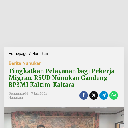
Homepage
/
Nunukan
T
i
Berita Nunukan
n
g
Tingkatkan Pelayanan bagi Pekerja
k
Migran, RSUD Nunukan Gandeng
a
BP3MI Kaltim-Kaltara
t
k
Benuanta06
7 Juli 2026
a
Nunukan
n
P
e
l
a
y