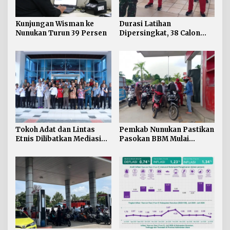
Kunjungan Wisman ke
Durasi Latihan
Nunukan Turun 39 Persen
Dipersingkat, 38 Calon
Paskibraka Nunukan
Digembleng Tampil
Maksimal
Tokoh Adat dan Lintas
Pemkab Nunukan Pastikan
Etnis Dilibatkan Mediasi
Pasokan BBM Mulai
Persoalan SARA di
Normal, 300 Ton Telah
Nunukan
Didistribusikan