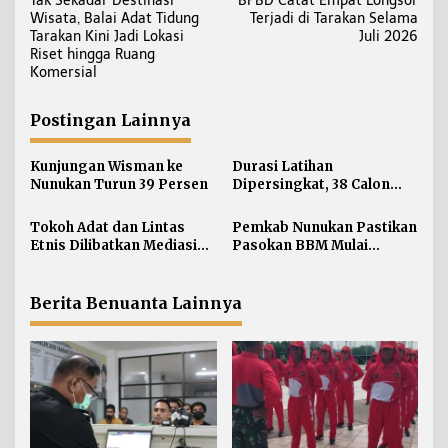
Tak Sekadar Destinasi
BPBD Catat Empat Longsor
a
Wisata, Balai Adat Tidung
Terjadi di Tarakan Selama
v
Tarakan Kini Jadi Lokasi
Juli 2026
i
Riset hingga Ruang
Komersial
g
a
Postingan Lainnya
s
i
Kunjungan Wisman ke
Durasi Latihan
p
Nunukan Turun 39 Persen
Dipersingkat, 38 Calon
o
Paskibraka Nunukan
s
Digembleng Tampil
Tokoh Adat dan Lintas
Pemkab Nunukan Pastikan
Maksimal
Etnis Dilibatkan Mediasi
Pasokan BBM Mulai
Persoalan SARA di
Normal, 300 Ton Telah
Nunukan
Didistribusikan
Berita Benuanta Lainnya