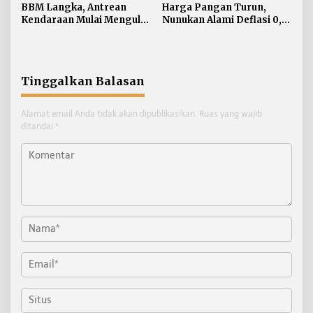
BBM Langka, Antrean
Harga Pangan Turun,
Kendaraan Mulai Mengular
Nunukan Alami Deflasi 0,74
di Sejumlah APMS
Persen di Juli 2026
Nunukan
Tinggalkan Balasan
Alamat email Anda tidak akan dipublikasikan.
Ruas yang wajib
ditandai
*