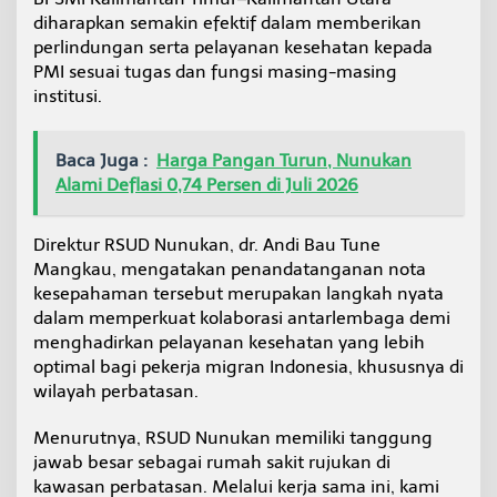
m
diharapkan semakin efektif dalam memberikan
-
perlindungan serta pelayanan kesehatan kepada
K
PMI sesuai tugas dan fungsi masing-masing
a
institusi.
l
t
a
r
Baca Juga :
Harga Pangan Turun, Nunukan
a
Alami Deflasi 0,74 Persen di Juli 2026
Direktur RSUD Nunukan, dr. Andi Bau Tune
Mangkau, mengatakan penandatanganan nota
kesepahaman tersebut merupakan langkah nyata
dalam memperkuat kolaborasi antarlembaga demi
menghadirkan pelayanan kesehatan yang lebih
optimal bagi pekerja migran Indonesia, khususnya di
wilayah perbatasan.
Menurutnya, RSUD Nunukan memiliki tanggung
jawab besar sebagai rumah sakit rujukan di
kawasan perbatasan. Melalui kerja sama ini, kami