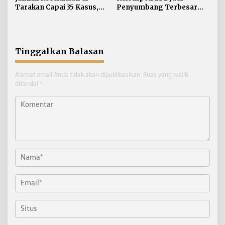
Tarakan Capai 35 Kasus,
Penyumbang Terbesar
Satlantas Atensi
HIV di Tarakan, Dinkes
Pengendara di Bawah
Akui Kesulitan Jangkau
Umur
Komunitas
Tinggalkan Balasan
Alamat email Anda tidak akan dipublikasikan.
Ruas yang wajib
ditandai
*