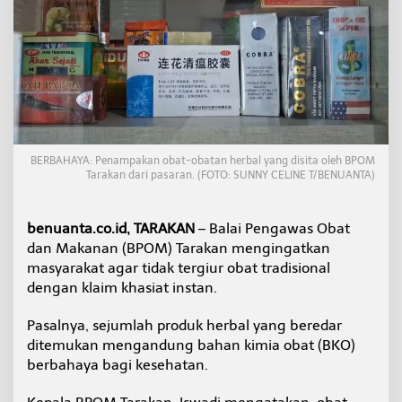
l
C
a
m
p
u
r
B
a
h
BERBAHAYA: Penampakan obat-obatan herbal yang disita oleh BPOM
a
Tarakan dari pasaran. (FOTO: SUNNY CELINE T/BENUANTA)
n
K
i
benuanta.co.id, TARAKAN
– Balai Pengawas Obat
m
dan Makanan (BPOM) Tarakan mengingatkan
i
masyarakat agar tidak tergiur obat tradisional
a
,
dengan klaim khasiat instan.
B
P
Pasalnya, sejumlah produk herbal yang beredar
O
ditemukan mengandung bahan kimia obat (BKO)
M
berbahaya bagi kesehatan.
T
a
r