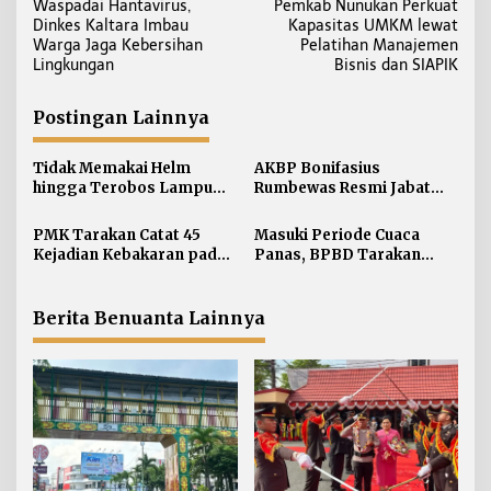
Waspadai Hantavirus,
Pemkab Nunukan Perkuat
a
Dinkes Kaltara Imbau
Kapasitas UMKM lewat
v
Warga Jaga Kebersihan
Pelatihan Manajemen
i
Lingkungan
Bisnis dan SIAPIK
g
a
Postingan Lainnya
s
i
Tidak Memakai Helm
AKBP Bonifasius
hingga Terobos Lampu
Rumbewas Resmi Jabat
p
Merah Dominasi
Kapolres Tarakan,
o
Pelanggaran ETLE di
Tegaskan Pelanggaran
PMK Tarakan Catat 45
Masuki Periode Cuaca
s
Tarakan
Personel Diproses Tanpa
Kejadian Kebakaran pada
Panas, BPBD Tarakan
Toleransi
Januari-Juli 2026
Siapkan Mitigasi Karhutla
di Dua Kecamatan
Berita Benuanta Lainnya