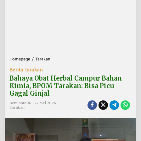
Homepage
/
Tarakan
B
a
Berita Tarakan
h
a
Bahaya Obat Herbal Campur Bahan
y
Kimia, BPOM Tarakan: Bisa Picu
a
Gagal Ginjal
O
b
Benuanta06
27 Mei 2026
a
Tarakan
t
H
e
r
b
a