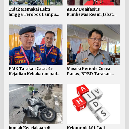
Tidak Memakai Helm
AKBP Bonifasius
hingga Terobos Lampu
Rumbewas Resmi Jabat
Merah Dominasi
Kapolres Tarakan,
Pelanggaran ETLE di
Tegaskan Pelanggaran
Tarakan
Personel Diproses Tanpa
Toleransi
PMK Tarakan Catat 45
Masuki Periode Cuaca
Kejadian Kebakaran pada
Panas, BPBD Tarakan
Januari-Juli 2026
Siapkan Mitigasi Karhutla
di Dua Kecamatan
Jumlah Kecelakaan di
Kelompok LSL Jadi