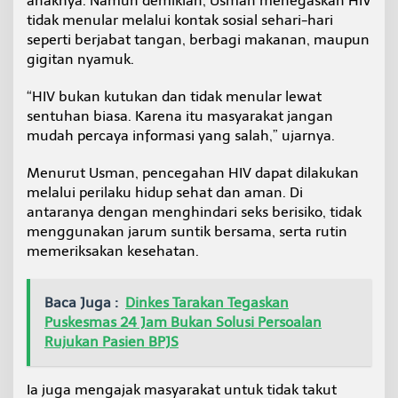
anaknya. Namun demikian, Usman menegaskan HIV
d
tidak menular melalui kontak sosial sehari-hari
a
seperti berjabat tangan, berbagi makanan, maupun
n
gigitan nyamuk.
P
r
o
“HIV bukan kutukan dan tidak menular lewat
d
sentuhan biasa. Karena itu masyarakat jangan
u
mudah percaya informasi yang salah,” ujarnya.
k
t
Menurut Usman, pencegahan HIV dapat dilakukan
i
f
melalui perilaku hidup sehat dan aman. Di
antaranya dengan menghindari seks berisiko, tidak
menggunakan jarum suntik bersama, serta rutin
memeriksakan kesehatan.
Baca Juga :
Dinkes Tarakan Tegaskan
Puskesmas 24 Jam Bukan Solusi Persoalan
Rujukan Pasien BPJS
Ia juga mengajak masyarakat untuk tidak takut