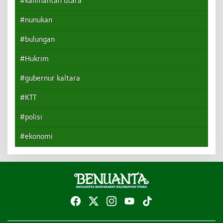
#kalimantan utara
#nunukan
#bulungan
#Hukrim
#gubernur kaltara
#KTT
#polisi
#ekonomi