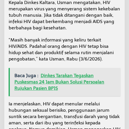
Kepala Dinkes Kaltara, Usman mengatakan, HIV
S
merupakan virus yang menyerang sistem kekebalan
,
P
tubuh manusia. Jika tidak ditangani dengan baik,
e
infeksi HIV dapat berkembang menjadi AIDS yang
n
berbahaya bagi kesehatan.
d
e
“Masih banyak informasi yang keliru terkait
r
i
HIV/AIDS. Padahal orang dengan HIV tetap bisa
t
hidup sehat dan produktif selama rutin menjalani
a
pengobatan,” kata Usman, Rabu (3/6/2026).
B
i
s
Baca Juga :
Dinkes Tarakan Tegaskan
a
H
Puskesmas 24 Jam Bukan Solusi Persoalan
i
Rujukan Pasien BPJS
d
u
p
Ia menjelaskan, HIV dapat menular melalui
S
hubungan seksual berisiko, penggunaan jarum
e
suntik secara bergantian, transfusi darah yang tidak
h
aman, serta dari ibu yang terinfeksi kepada
a
t