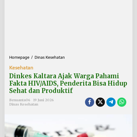
Homepage
/
Dinas Kesehatan
D
i
Kesehatan
n
k
Dinkes Kaltara Ajak Warga Pahami
e
Fakta HIV/AIDS, Penderita Bisa Hidup
s
Sehat dan Produktif
K
a
Benuanta06
19 Juni 2026
l
Dinas Kesehatan
t
a
r
a
A
j