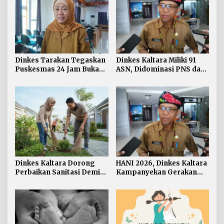
Dinkes Tarakan Tegaskan
Dinkes Kaltara Miliki 91
Puskesmas 24 Jam Bukan
ASN, Didominasi PNS dan
Solusi Persoalan Rujukan
Jabatan Non-Manajerial
Pasien BPJS
Dinkes Kaltara Dorong
HANI 2026, Dinkes Kaltara
Perbaikan Sanitasi Demi
Kampanyekan Gerakan
Wujudkan Masyarakat
‘Ananda Bersinar’
Sehat