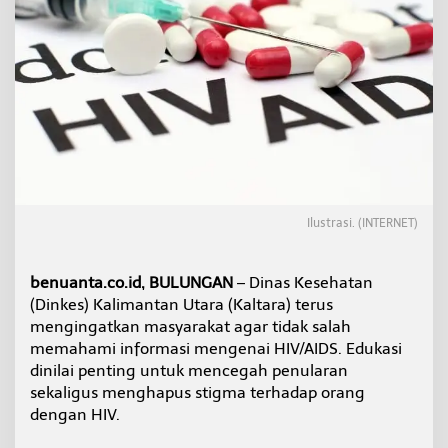
a
k
W
a
r
g
a
P
a
h
a
m
Ilustrasi. (INTERNET)
i
F
a
k
benuanta.co.id, BULUNGAN
– Dinas Kesehatan
t
(Dinkes) Kalimantan Utara (Kaltara) terus
a
mengingatkan masyarakat agar tidak salah
H
memahami informasi mengenai HIV/AIDS. Edukasi
I
dinilai penting untuk mencegah penularan
V
/
sekaligus menghapus stigma terhadap orang
A
dengan HIV.
I
D