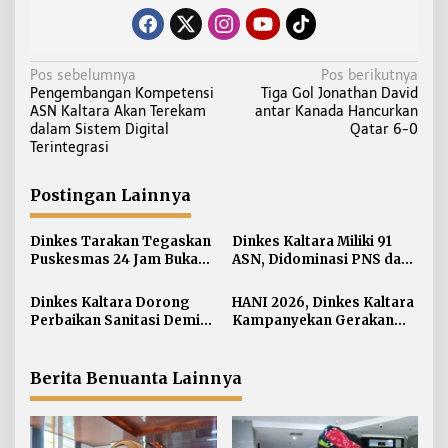
N
Pos sebelumnya
Pos berikutnya
Pengembangan Kompetensi
Tiga Gol Jonathan David
a
ASN Kaltara Akan Terekam
antar Kanada Hancurkan
v
dalam Sistem Digital
Qatar 6-0
i
Terintegrasi
g
a
Postingan Lainnya
s
i
Dinkes Tarakan Tegaskan
Dinkes Kaltara Miliki 91
Puskesmas 24 Jam Bukan
ASN, Didominasi PNS dan
p
Solusi Persoalan Rujukan
Jabatan Non-Manajerial
o
Pasien BPJS
Dinkes Kaltara Dorong
HANI 2026, Dinkes Kaltara
s
Perbaikan Sanitasi Demi
Kampanyekan Gerakan
Wujudkan Masyarakat
‘Ananda Bersinar’
Sehat
Berita Benuanta Lainnya