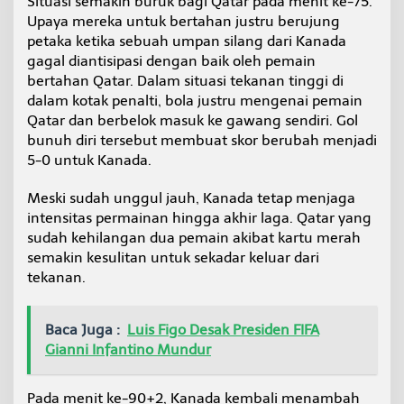
Situasi semakin buruk bagi Qatar pada menit ke-75.
Upaya mereka untuk bertahan justru berujung
petaka ketika sebuah umpan silang dari Kanada
gagal diantisipasi dengan baik oleh pemain
bertahan Qatar. Dalam situasi tekanan tinggi di
dalam kotak penalti, bola justru mengenai pemain
Qatar dan berbelok masuk ke gawang sendiri. Gol
bunuh diri tersebut membuat skor berubah menjadi
5-0 untuk Kanada.
Meski sudah unggul jauh, Kanada tetap menjaga
intensitas permainan hingga akhir laga. Qatar yang
sudah kehilangan dua pemain akibat kartu merah
semakin kesulitan untuk sekadar keluar dari
tekanan.
Baca Juga :
Luis Figo Desak Presiden FIFA
Gianni Infantino Mundur
Pada menit ke-90+2, Kanada kembali menambah