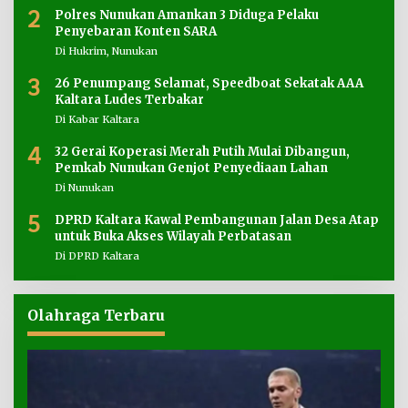
2
Polres Nunukan Amankan 3 Diduga Pelaku
Penyebaran Konten SARA
Di Hukrim, Nunukan
3
26 Penumpang Selamat, Speedboat Sekatak AAA
Kaltara Ludes Terbakar
Di Kabar Kaltara
4
32 Gerai Koperasi Merah Putih Mulai Dibangun,
Pemkab Nunukan Genjot Penyediaan Lahan
Di Nunukan
5
DPRD Kaltara Kawal Pembangunan Jalan Desa Atap
untuk Buka Akses Wilayah Perbatasan
Di DPRD Kaltara
Olahraga Terbaru