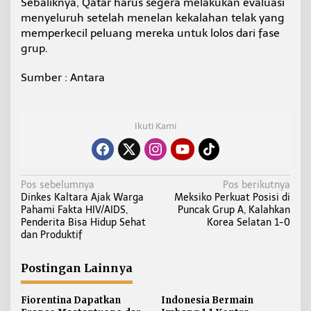
Sebaliknya, Qatar harus segera melakukan evaluasi
menyeluruh setelah menelan kekalahan telak yang
memperkecil peluang mereka untuk lolos dari fase
grup.
Sumber : Antara
Ikuti Kami
N
Pos sebelumnya
Pos berikutnya
Dinkes Kaltara Ajak Warga
Meksiko Perkuat Posisi di
a
Pahami Fakta HIV/AIDS,
Puncak Grup A, Kalahkan
v
Penderita Bisa Hidup Sehat
Korea Selatan 1-0
i
dan Produktif
g
a
Postingan Lainnya
s
i
Fiorentina Dapatkan
Indonesia Bermain