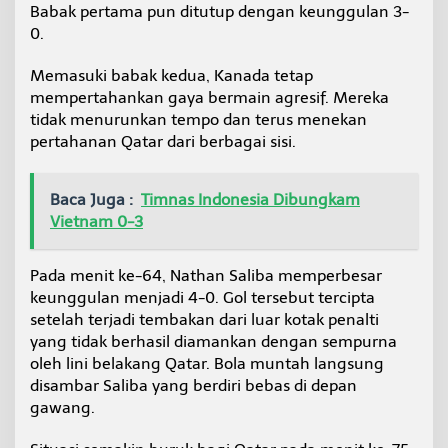
Babak pertama pun ditutup dengan keunggulan 3-
0.
Memasuki babak kedua, Kanada tetap
mempertahankan gaya bermain agresif. Mereka
tidak menurunkan tempo dan terus menekan
pertahanan Qatar dari berbagai sisi.
Baca Juga :
Timnas Indonesia Dibungkam
Vietnam 0-3
Pada menit ke-64, Nathan Saliba memperbesar
keunggulan menjadi 4-0. Gol tersebut tercipta
setelah terjadi tembakan dari luar kotak penalti
yang tidak berhasil diamankan dengan sempurna
oleh lini belakang Qatar. Bola muntah langsung
disambar Saliba yang berdiri bebas di depan
gawang.