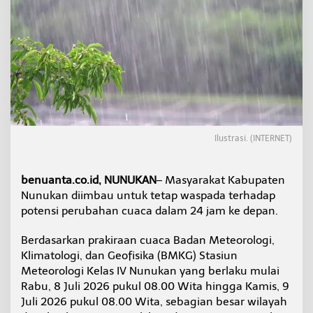
N
u
n
u
k
a
n
B
e
r
p
Ilustrasi. (INTERNET)
o
t
e
benuanta.co.id, NUNUKAN
– Masyarakat Kabupaten
n
Nunukan diimbau untuk tetap waspada terhadap
s
i
potensi perubahan cuaca dalam 24 jam ke depan.
D
i
Berdasarkan prakiraan cuaca Badan Meteorologi,
g
Klimatologi, dan Geofisika (BMKG) Stasiun
u
Meteorologi Kelas IV Nunukan yang berlaku mulai
y
u
Rabu, 8 Juli 2026 pukul 08.00 Wita hingga Kamis, 9
r
Juli 2026 pukul 08.00 Wita, sebagian besar wilayah
H