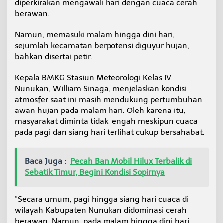
diperkirakan mengawali hari dengan cuaca cerah
u
berawan.
j
a
n
Namun, memasuki malam hingga dini hari,
D
sejumlah kecamatan berpotensi diguyur hujan,
i
bahkan disertai petir.
s
e
Kepala BMKG Stasiun Meteorologi Kelas IV
r
t
Nunukan, William Sinaga, menjelaskan kondisi
a
atmosfer saat ini masih mendukung pertumbuhan
i
awan hujan pada malam hari. Oleh karena itu,
P
masyarakat diminta tidak lengah meskipun cuaca
e
t
pada pagi dan siang hari terlihat cukup bersahabat.
i
r
p
Baca Juga :
Pecah Ban Mobil Hilux Terbalik di
a
Sebatik Timur, Begini Kondisi Sopirnya
d
a
M
“Secara umum, pagi hingga siang hari cuaca di
a
wilayah Kabupaten Nunukan didominasi cerah
l
berawan. Namun, pada malam hingga dini hari
a