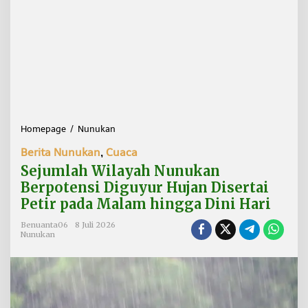
Homepage
/
Nunukan
S
e
Berita Nunukan
,
Cuaca
j
u
Sejumlah Wilayah Nunukan
m
Berpotensi Diguyur Hujan Disertai
l
Petir pada Malam hingga Dini Hari
a
h
Benuanta06
8 Juli 2026
W
Nunukan
i
l
a
y
a
h