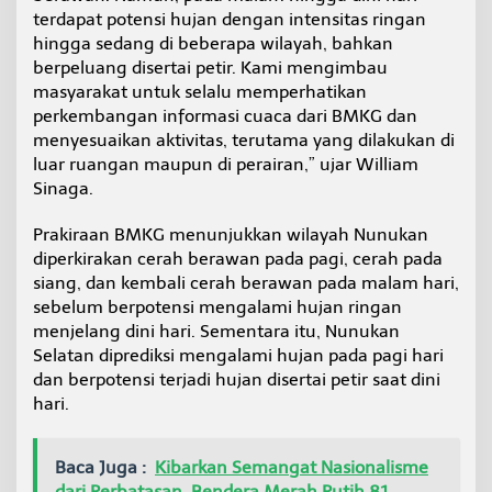
m
terdapat potensi hujan dengan intensitas ringan
h
hingga sedang di beberapa wilayah, bahkan
i
berpeluang disertai petir. Kami mengimbau
n
masyarakat untuk selalu memperhatikan
g
g
perkembangan informasi cuaca dari BMKG dan
a
menyesuaikan aktivitas, terutama yang dilakukan di
D
luar ruangan maupun di perairan,” ujar William
i
Sinaga.
n
i
H
Prakiraan BMKG menunjukkan wilayah Nunukan
a
diperkirakan cerah berawan pada pagi, cerah pada
r
siang, dan kembali cerah berawan pada malam hari,
i
sebelum berpotensi mengalami hujan ringan
menjelang dini hari. Sementara itu, Nunukan
Selatan diprediksi mengalami hujan pada pagi hari
dan berpotensi terjadi hujan disertai petir saat dini
hari.
Baca Juga :
Kibarkan Semangat Nasionalisme
dari Perbatasan, Bendera Merah Putih 81