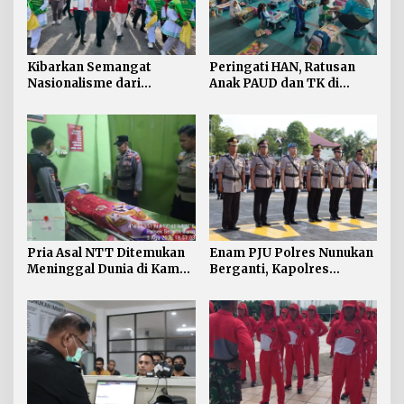
Kibarkan Semangat
Peringati HAN, Ratusan
Nasionalisme dari
Anak PAUD dan TK di
Perbatasan, Bendera
Nunukan Adu Kreativitas
Merah Putih 81 Meter
Lomba Menggambar dan
Dibentangkan di Sebatik
Mewarnai
Pria Asal NTT Ditemukan
Enam PJU Polres Nunukan
Meninggal Dunia di Kamar
Berganti, Kapolres
Kos Sebatik Barat
Tekankan Displin
Personel