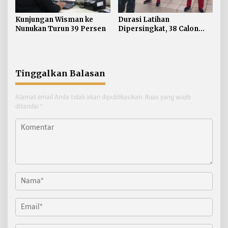
Kunjungan Wisman ke
Durasi Latihan
Nunukan Turun 39 Persen
Dipersingkat, 38 Calon
Paskibraka Nunukan
Digembleng Tampil
Maksimal
Tinggalkan Balasan
Alamat email Anda tidak akan dipublikasikan.
Ruas yang wajib
ditandai
*