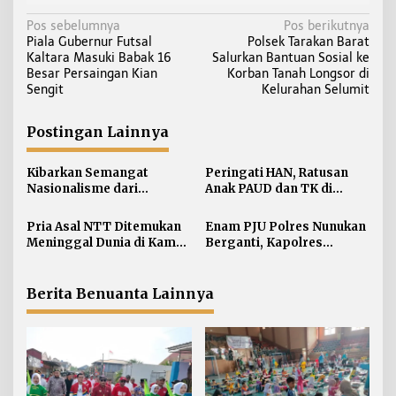
N
Pos sebelumnya
Pos berikutnya
Piala Gubernur Futsal
Polsek Tarakan Barat
a
Kaltara Masuki Babak 16
Salurkan Bantuan Sosial ke
v
Besar Persaingan Kian
Korban Tanah Longsor di
i
Sengit
Kelurahan Selumit
g
a
Postingan Lainnya
s
i
Kibarkan Semangat
Peringati HAN, Ratusan
Nasionalisme dari
Anak PAUD dan TK di
p
Perbatasan, Bendera
Nunukan Adu Kreativitas
o
Merah Putih 81 Meter
Lomba Menggambar dan
Pria Asal NTT Ditemukan
Enam PJU Polres Nunukan
s
Dibentangkan di Sebatik
Mewarnai
Meninggal Dunia di Kamar
Berganti, Kapolres
Kos Sebatik Barat
Tekankan Displin
Personel
Berita Benuanta Lainnya