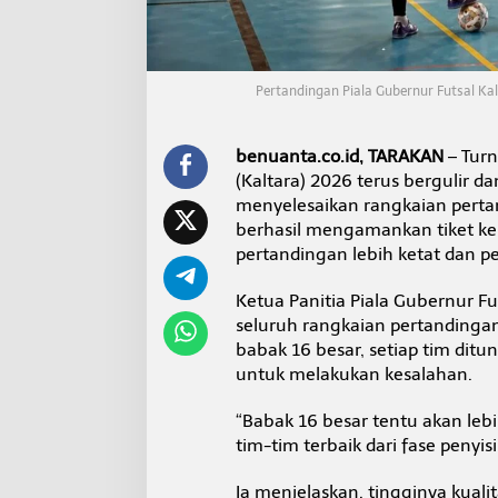
b
a
k
1
6
Pertandingan Piala Gubernur Futsal K
B
e
s
benuanta.co.id, TARAKAN
– Turn
a
(Kaltara) 2026 terus bergulir d
r
menyelesaikan rangkaian pertan
P
e
berhasil mengamankan tiket ke
r
pertandingan lebih ketat dan p
s
a
Ketua Panitia Piala Gubernur F
i
seluruh rangkaian pertandingan 
n
g
babak 16 besar, setiap tim ditu
a
untuk melakukan kesalahan.
n
K
“Babak 16 besar tentu akan leb
i
tim-tim terbaik dari fase penyi
a
n
S
Ia menjelaskan, tingginya kuali