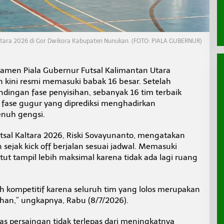
altara 2026 di Gor Dwikora Kabupaten Nunukan. (FOTO: PIALA GUBERNUR)
amen Piala Gubernur Futsal Kalimantan Utara
an kini resmi memasuki babak 16 besar. Setelah
dingan fase penyisihan, sebanyak 16 tim terbaik
 fase gugur yang diprediksi menghadirkan
enuh gengsi.
utsal Kaltara 2026, Riski Sovayunanto, mengatakan
sejak kick off berjalan sesuai jadwal. Memasuki
ntut tampil lebih maksimal karena tidak ada lagi ruang
ih kompetitif karena seluruh tim yang lolos merupakan
sihan,” ungkapnya, Rabu (8/7/2026).
tas persaingan tidak terlepas dari meningkatnya