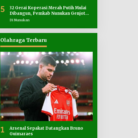
5
32 Gerai Koperasi Merah Putih Mulai
Dibangun, Pemkab Nunukan Genjot
Penyediaan Lahan
Di Nunukan
Olahraga Terbaru
1
Arsenal Sepakat Datangkan Bruno
Guimaraes