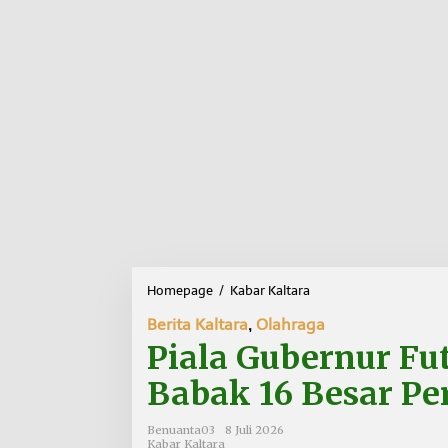
Homepage
/
Kabar Kaltara
P
i
Berita Kaltara
,
Olahraga
a
l
Piala Gubernur Fu
a
G
Babak 16 Besar Pe
u
b
Benuanta03
8 Juli 2026
e
Kabar Kaltara