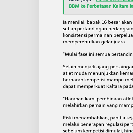
BBM ke Perbatasan Kaltara jad
Ia menilai, babak 16 besar aka
setiap pertandingan berlangs
konsistensi permainan berpelu
memperebutkan gelar juara.
“Mulai fase ini semua pertand
Selain menjadi ajang persainga
atlet muda menunjukkan kemamp
berharap kompetisi mampu mel
dapat memperkuat Kaltara pada 
“Harapan kami pembinaan atlet ti
melahirkan pemain yang mampu b
Riski menambahkan, panitia se
melalui penerapan regulasi per
sebelum kompetisi dimulai, hin