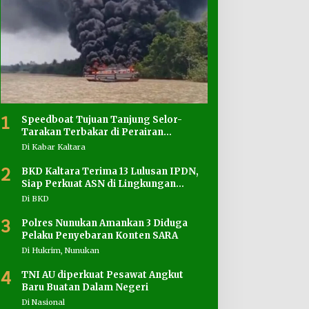
1
Speedboat Tujuan Tanjung Selor-
Tarakan Terbakar di Perairan
Salimbatu
Di Kabar Kaltara
2
BKD Kaltara Terima 13 Lulusan IPDN,
Siap Perkuat ASN di Lingkungan
Pemprov
Di BKD
3
Polres Nunukan Amankan 3 Diduga
Pelaku Penyebaran Konten SARA
Di Hukrim, Nunukan
4
TNI AU diperkuat Pesawat Angkut
Baru Buatan Dalam Negeri
Di Nasional