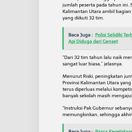
e
jumlah peserta pada tahun ini.
n
Kalimantan Utara ambil bagian
g
yang diikuti 32 tim.
i
t
Baca Juga :
Polisi Selidiki 
Api Diduga dari Genset
“Dari 32 tim tahun lalu naik m
sangat luar biasa,” jelasnya.
Menurut Riski, peningkatan ju
Provinsi Kalimantan Utara yang
terus diperluas melalui kompet
banyak sekolah masih mengaju
“Instruksi Pak Gubernur sebanya
memungkinkan, sehingga akhir
Baca Juga :
Pasca Kecelakaan