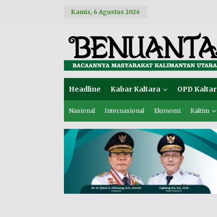
L
Kamis, 6 Agustus 2026
e
w
a
t
i
k
e
k
o
Headline
Kabar Kaltara
OPD Kaltar
n
t
e
Nasional
Internasional
Ekonomi
Kaltim
n