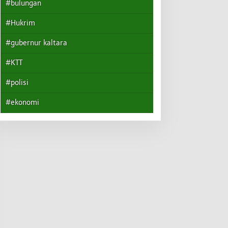
#bulungan
#Hukrim
#gubernur kaltara
#KTT
#polisi
#ekonomi