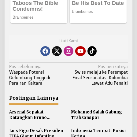
Ikuti Kami
N
Pos sebelumnya
Pos berikutnya
Waspada Potensi
Swiss melaju ke Perempat
a
Gelombang Tinggi di
Final Seusai atasi Kolombia
v
Perairan Kaltara
Lewat Adu Penalti
i
g
Postingan Lainnya
a
s
Arsenal Sepakat
Mohamed Salah Gabung
i
Datangkan Bruno
Trabzonspor
Guimaraes
p
Luis Figo Desak Presiden
Indonesia Tempati Posisi
o
FIFA Gianni Infantino
Ketiga