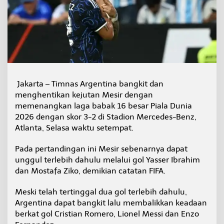
n
g
i
L
a
g
a
3
-
Jakarta – Timnas Argentina bangkit dan
2
menghentikan kejutan Mesir dengan
memenangkan laga babak 16 besar Piala Dunia
2026 dengan skor 3-2 di Stadion Mercedes-Benz,
Atlanta, Selasa waktu setempat.
Pada pertandingan ini Mesir sebenarnya dapat
unggul terlebih dahulu melalui gol Yasser Ibrahim
dan Mostafa Ziko, demikian catatan FIFA.
Meski telah tertinggal dua gol terlebih dahulu,
Argentina dapat bangkit lalu membalikkan keadaan
berkat gol Cristian Romero, Lionel Messi dan Enzo