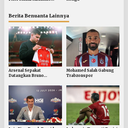
s
Mundur
Berita Benuanta Lainnya
Arsenal Sepakat
Mohamed Salah Gabung
Datangkan Bruno
Trabzonspor
Guimaraes