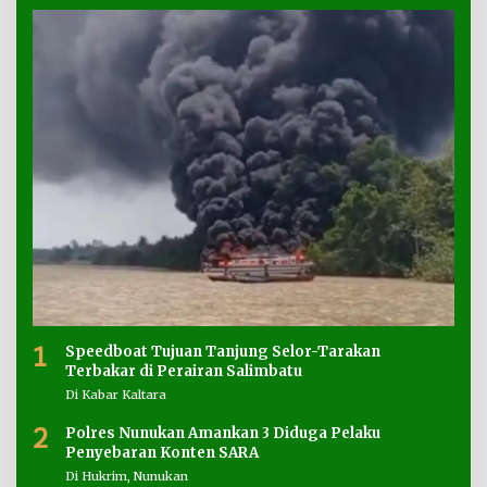
1
Speedboat Tujuan Tanjung Selor-Tarakan
Terbakar di Perairan Salimbatu
Di Kabar Kaltara
2
Polres Nunukan Amankan 3 Diduga Pelaku
Penyebaran Konten SARA
Di Hukrim, Nunukan