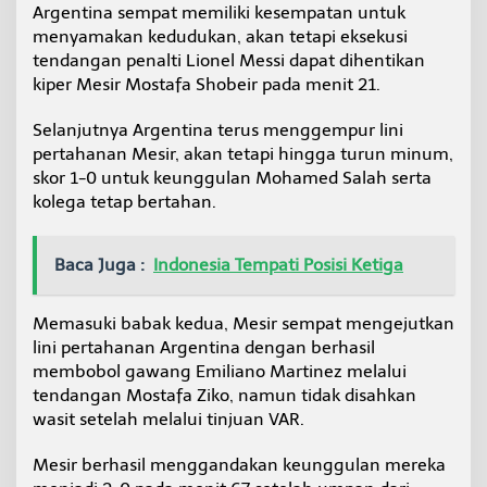
Argentina sempat memiliki kesempatan untuk
menyamakan kedudukan, akan tetapi eksekusi
tendangan penalti Lionel Messi dapat dihentikan
kiper Mesir Mostafa Shobeir pada menit 21.
Selanjutnya Argentina terus menggempur lini
pertahanan Mesir, akan tetapi hingga turun minum,
skor 1-0 untuk keunggulan Mohamed Salah serta
kolega tetap bertahan.
Baca Juga :
Indonesia Tempati Posisi Ketiga
Memasuki babak kedua, Mesir sempat mengejutkan
lini pertahanan Argentina dengan berhasil
membobol gawang Emiliano Martinez melalui
tendangan Mostafa Ziko, namun tidak disahkan
wasit setelah melalui tinjuan VAR.
Mesir berhasil menggandakan keunggulan mereka