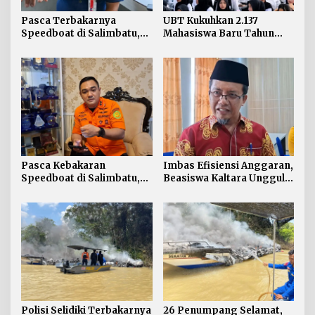
Pasca Terbakarnya
UBT Kukuhkan 2.137
Speedboat di Salimbatu,
Mahasiswa Baru Tahun
KSOP Tarakan Perketat
Akademik 2026/2027
Pengawasan dan Edukasi
Awak Kapal
Pasca Kebakaran
Imbas Efisiensi Anggaran,
Speedboat di Salimbatu,
Beasiswa Kaltara Unggul
Basarnas Soroti
2026 Alami Perubahan
Pentingnya Standar
Skema
Keselamatan
Polisi Selidiki Terbakarnya
26 Penumpang Selamat,