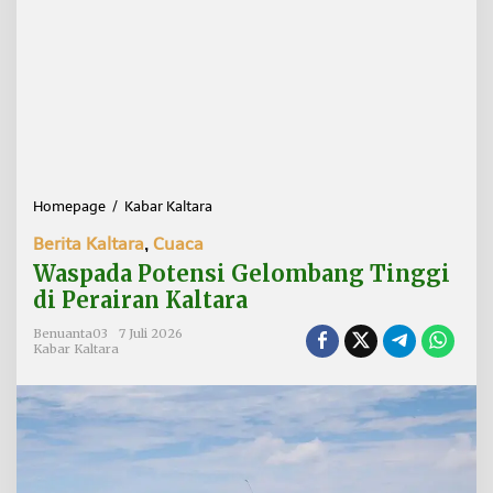
Homepage
/
Kabar Kaltara
W
a
Berita Kaltara
,
Cuaca
s
p
Waspada Potensi Gelombang Tinggi
a
di Perairan Kaltara
d
a
Benuanta03
7 Juli 2026
P
Kabar Kaltara
o
t
e
n
s
i
G