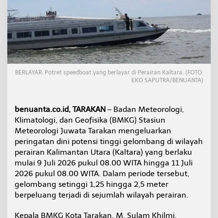
e
l
o
m
b
a
n
g
BERLAYAR: Potret speedboat yang berlayar di Perairan Kaltara. (FOTO:
T
EKO SAPUTRA/BENUANTA)
i
n
g
benuanta.co.id, TARAKAN
– Badan Meteorologi,
g
i
Klimatologi, dan Geofisika (BMKG) Stasiun
d
Meteorologi Juwata Tarakan mengeluarkan
i
peringatan dini potensi tinggi gelombang di wilayah
P
perairan Kalimantan Utara (Kaltara) yang berlaku
e
mulai 9 Juli 2026 pukul 08.00 WITA hingga 11 Juli
r
a
2026 pukul 08.00 WITA. Dalam periode tersebut,
i
gelombang setinggi 1,25 hingga 2,5 meter
r
berpeluang terjadi di sejumlah wilayah perairan.
a
n
Kepala BMKG Kota Tarakan, M. Sulam Khilmi,
K