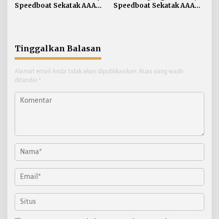
Speedboat Sekatak AAA
Speedboat Sekatak AAA
Kaltara, Sumber Api
Kaltara Ludes Terbakar
Diduga dari Genset
Tinggalkan Balasan
Alamat email Anda tidak akan dipublikasikan.
Ruas yang wajib
ditandai
*