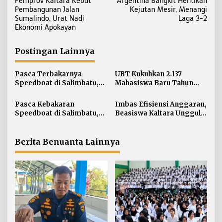
Pemprov Kaltara Kebut
Argentina Bangkit Hentikan
a
Pembangunan Jalan
Kejutan Mesir, Menangi
v
Sumalindo, Urat Nadi
Laga 3-2
i
Ekonomi Apokayan
g
a
Postingan Lainnya
s
i
Pasca Terbakarnya
UBT Kukuhkan 2.137
Speedboat di Salimbatu,
Mahasiswa Baru Tahun
p
KSOP Tarakan Perketat
Akademik 2026/2027
o
Pengawasan dan Edukasi
Pasca Kebakaran
Imbas Efisiensi Anggaran,
s
Awak Kapal
Speedboat di Salimbatu,
Beasiswa Kaltara Unggul
Basarnas Soroti
2026 Alami Perubahan
Pentingnya Standar
Skema
Keselamatan
Berita Benuanta Lainnya