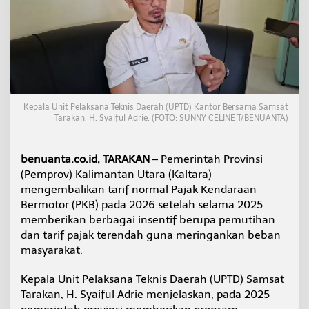
l
k
a
n
K
e
m
b
a
Kepala Unit Pelaksana Teknis Daerah (UPTD) Kantor Bersama Samsat
l
Tarakan, H. Syaiful Adrie. (FOTO: SUNNY CELINE T/BENUANTA)
i
T
a
benuanta.co.id, TARAKAN
– Pemerintah Provinsi
r
(Pemprov) Kalimantan Utara (Kaltara)
i
mengembalikan tarif normal Pajak Kendaraan
f
Bermotor (PKB) pada 2026 setelah selama 2025
P
a
memberikan berbagai insentif berupa pemutihan
j
dan tarif pajak terendah guna meringankan beban
a
masyarakat.
k
K
Kepala Unit Pelaksana Teknis Daerah (UPTD) Samsat
e
n
Tarakan, H. Syaiful Adrie menjelaskan, pada 2025
d