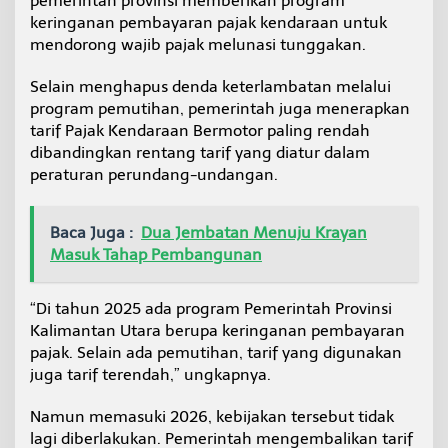
pemerintah provinsi memberikan program
a
keringanan pembayaran pajak kendaraan untuk
r
mendorong wajib pajak melunasi tunggakan.
a
a
n
Selain menghapus denda keterlambatan melalui
d
program pemutihan, pemerintah juga menerapkan
i
tarif Pajak Kendaraan Bermotor paling rendah
K
dibandingkan rentang tarif yang diatur dalam
a
peraturan perundang-undangan.
l
t
a
r
Baca Juga :
Dua Jembatan Menuju Krayan
a
Masuk Tahap Pembangunan
“Di tahun 2025 ada program Pemerintah Provinsi
Kalimantan Utara berupa keringanan pembayaran
pajak. Selain ada pemutihan, tarif yang digunakan
juga tarif terendah,” ungkapnya.
Namun memasuki 2026, kebijakan tersebut tidak
lagi diberlakukan. Pemerintah mengembalikan tarif