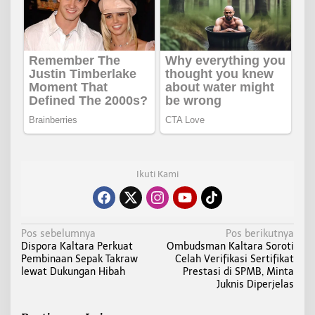
Ikuti Kami
N
Pos sebelumnya
Pos berikutnya
Dispora Kaltara Perkuat
Ombudsman Kaltara Soroti
a
Pembinaan Sepak Takraw
Celah Verifikasi Sertifikat
v
lewat Dukungan Hibah
Prestasi di SPMB, Minta
i
Juknis Diperjelas
g