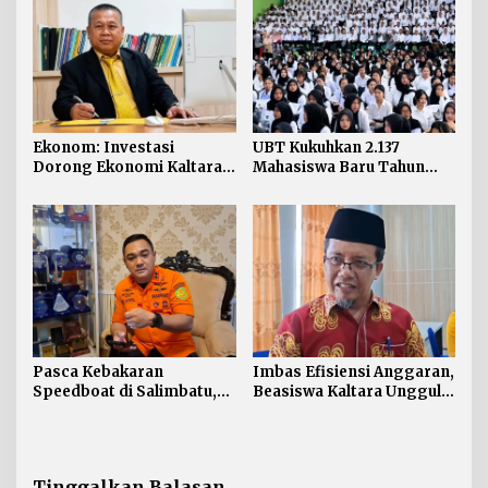
Awak Kapal
Ekonom: Investasi
UBT Kukuhkan 2.137
Dorong Ekonomi Kaltara,
Mahasiswa Baru Tahun
Sektor Lain Jangan
Akademik 2026/2027
Diabaikan
Pasca Kebakaran
Imbas Efisiensi Anggaran,
Speedboat di Salimbatu,
Beasiswa Kaltara Unggul
Basarnas Soroti
2026 Alami Perubahan
Pentingnya Standar
Skema
Keselamatan
Tinggalkan Balasan