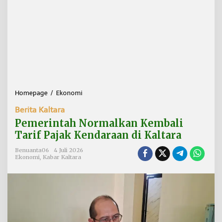
Homepage
/
Ekonomi
P
e
Berita Kaltara
m
e
Pemerintah Normalkan Kembali
r
Tarif Pajak Kendaraan di Kaltara
i
n
Benuanta06
4 Juli 2026
t
Ekonomi
,
Kabar Kaltara
a
h
N
o
r
m
a