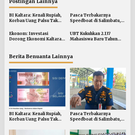
a
Postingan Lainnya
s
i
BI Kaltara: Kenali Rupiah,
Pasca Terbakarnya
Korban Uang Palsu Tak
Speedboat di Salimbatu,
p
Bisa Dapat Penggantian
KSOP Tarakan Perketat
o
Pengawasan dan Edukasi
Ekonom: Investasi
UBT Kukuhkan 2.137
s
Awak Kapal
Dorong Ekonomi Kaltara,
Mahasiswa Baru Tahun
Sektor Lain Jangan
Akademik 2026/2027
Diabaikan
Berita Benuanta Lainnya
BI Kaltara: Kenali Rupiah,
Pasca Terbakarnya
Korban Uang Palsu Tak
Speedboat di Salimbatu,
Bisa Dapat Penggantian
KSOP Tarakan Perketat
Pengawasan dan Edukasi