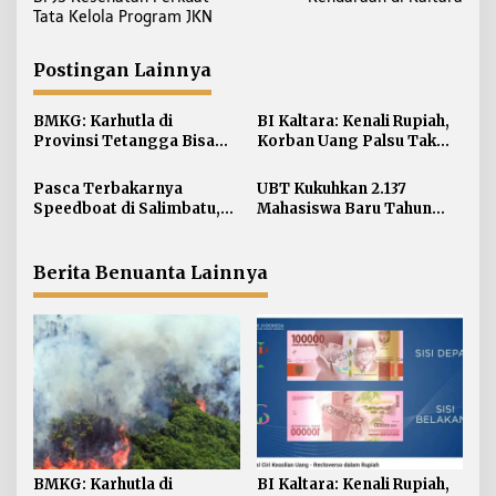
i
Tata Kelola Program JKN
g
a
Postingan Lainnya
s
i
BMKG: Karhutla di
BI Kaltara: Kenali Rupiah,
Provinsi Tetangga Bisa
Korban Uang Palsu Tak
p
Ganggu Kualitas Udara
Bisa Dapat Penggantian
o
Kaltara
Pasca Terbakarnya
UBT Kukuhkan 2.137
s
Speedboat di Salimbatu,
Mahasiswa Baru Tahun
KSOP Tarakan Perketat
Akademik 2026/2027
Pengawasan dan Edukasi
Awak Kapal
Berita Benuanta Lainnya
BMKG: Karhutla di
BI Kaltara: Kenali Rupiah,