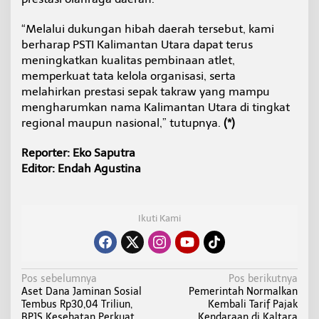
“Melalui dukungan hibah daerah tersebut, kami
berharap PSTI Kalimantan Utara dapat terus
meningkatkan kualitas pembinaan atlet,
memperkuat tata kelola organisasi, serta
melahirkan prestasi sepak takraw yang mampu
mengharumkan nama Kalimantan Utara di tingkat
regional maupun nasional,” tutupnya.
(*)
Reporter: Eko Saputra
Editor: Endah Agustina
Ikuti Kami
N
Pos sebelumnya
Pos berikutnya
Aset Dana Jaminan Sosial
Pemerintah Normalkan
a
Tembus Rp30,04 Triliun,
Kembali Tarif Pajak
v
BPJS Kesehatan Perkuat
Kendaraan di Kaltara