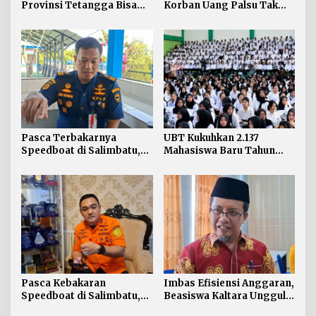
Provinsi Tetangga Bisa
Korban Uang Palsu Tak
Ganggu Kualitas Udara
Bisa Dapat Penggantian
Kaltara
Pasca Terbakarnya
UBT Kukuhkan 2.137
Speedboat di Salimbatu,
Mahasiswa Baru Tahun
KSOP Tarakan Perketat
Akademik 2026/2027
Pengawasan dan Edukasi
Awak Kapal
Pasca Kebakaran
Imbas Efisiensi Anggaran,
Speedboat di Salimbatu,
Beasiswa Kaltara Unggul
Basarnas Soroti
2026 Alami Perubahan