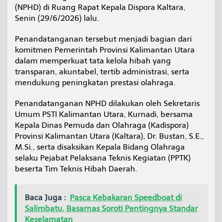
w
(NPHD) di Ruang Rapat Kepala Dispora Kaltara,
l
Senin (29/6/2026) lalu.
e
w
Penandatanganan tersebut menjadi bagian dari
a
komitmen Pemerintah Provinsi Kalimantan Utara
t
D
dalam memperkuat tata kelola hibah yang
u
transparan, akuntabel, tertib administrasi, serta
k
mendukung peningkatan prestasi olahraga.
u
n
Penandatanganan NPHD dilakukan oleh Sekretaris
g
a
Umum PSTI Kalimantan Utara, Kurnadi, bersama
n
Kepala Dinas Pemuda dan Olahraga (Kadispora)
H
Provinsi Kalimantan Utara (Kaltara), Dr. Bustan, S.E.,
i
M.Si., serta disaksikan Kepala Bidang Olahraga
b
selaku Pejabat Pelaksana Teknis Kegiatan (PPTK)
a
h
beserta Tim Teknis Hibah Daerah.
Baca Juga :
Pasca Kebakaran Speedboat di
Salimbatu, Basarnas Soroti Pentingnya Standar
Keselamatan