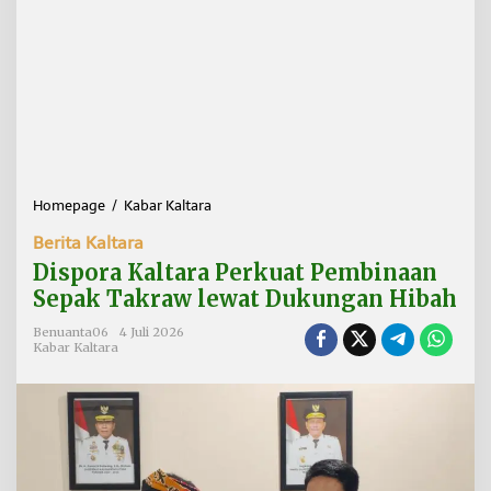
Homepage
/
Kabar Kaltara
D
i
Berita Kaltara
s
p
Dispora Kaltara Perkuat Pembinaan
o
Sepak Takraw lewat Dukungan Hibah
r
a
Benuanta06
4 Juli 2026
K
Kabar Kaltara
a
l
t
a
r
a
P