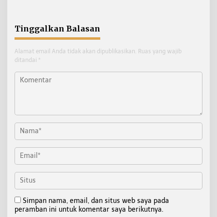
Pentingnya Standar
Skema
Keselamatan
Tinggalkan Balasan
Alamat email Anda tidak akan dipublikasikan.
Ruas yang wajib
ditandai
*
Simpan nama, email, dan situs web saya pada
peramban ini untuk komentar saya berikutnya.