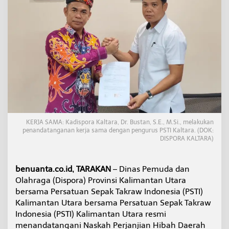
e
r
k
u
a
t
P
e
m
b
i
n
a
KERJA SAMA: Kadispora Kaltara, Dr. Bustan, S.E., M.Si., melakukan
a
penandatanganan kerja sama dengan pengurus PSTI Kaltara. (DOK:
n
DISPORA KALTARA)
S
e
p
benuanta.co.id, TARAKAN
– Dinas Pemuda dan
a
Olahraga (Dispora) Provinsi Kalimantan Utara
k
T
bersama Persatuan Sepak Takraw Indonesia (PSTI)
a
Kalimantan Utara bersama Persatuan Sepak Takraw
k
Indonesia (PSTI) Kalimantan Utara resmi
r
menandatangani Naskah Perjanjian Hibah Daerah
a