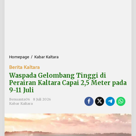
Homepage
/
Kabar Kaltara
W
a
Berita Kaltara
s
p
Waspada Gelombang Tinggi di
a
Perairan Kaltara Capai 2,5 Meter pada
d
9-11 Juli
a
G
Benuanta06
8 Juli 2026
e
Kabar Kaltara
l
o
m
b
a
n