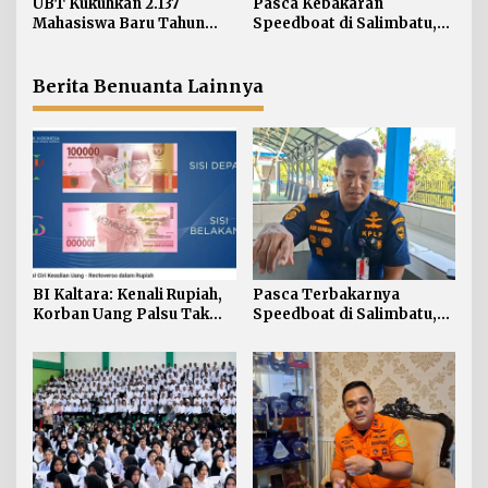
UBT Kukuhkan 2.137
Pasca Kebakaran
s
Awak Kapal
Mahasiswa Baru Tahun
Speedboat di Salimbatu,
Akademik 2026/2027
Basarnas Soroti
Pentingnya Standar
Keselamatan
Berita Benuanta Lainnya
BI Kaltara: Kenali Rupiah,
Pasca Terbakarnya
Korban Uang Palsu Tak
Speedboat di Salimbatu,
Bisa Dapat Penggantian
KSOP Tarakan Perketat
Pengawasan dan Edukasi
Awak Kapal