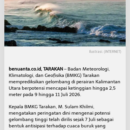
g
T
i
n
g
g
i
d
i
P
Ilustrasi. (INTERNET)
e
r
a
benuanta.co.id, TARAKAN
– Badan Meteorologi,
i
Klimatologi, dan Geofisika (BMKG) Tarakan
r
a
memprediksikan gelombang di perairan Kalimantan
n
Utara berpotensi mencapai ketinggian hingga 2,5
K
meter pada 9 hingga 11 Juli 2026.
a
l
Kepala BMKG Tarakan, M. Sulam Khilmi,
t
a
mengatakan peringatan dini mengenai potensi
r
gelombang tinggi telah dirilis sejak 7 Juli sebagai
a
bentuk antisipasi terhadap cuaca buruk yang
C