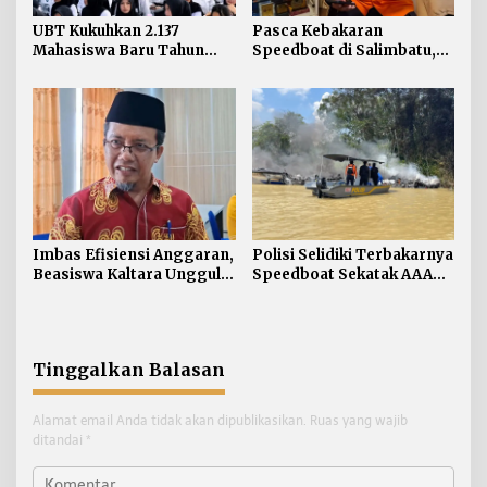
UBT Kukuhkan 2.137
Pasca Kebakaran
Mahasiswa Baru Tahun
Speedboat di Salimbatu,
Akademik 2026/2027
Basarnas Soroti
Pentingnya Standar
Keselamatan
Imbas Efisiensi Anggaran,
Polisi Selidiki Terbakarnya
Beasiswa Kaltara Unggul
Speedboat Sekatak AAA
2026 Alami Perubahan
Kaltara, Sumber Api
Skema
Diduga dari Genset
Tinggalkan Balasan
Alamat email Anda tidak akan dipublikasikan.
Ruas yang wajib
ditandai
*