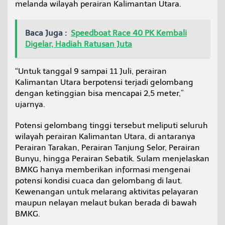
melanda wilayah perairan Kalimantan Utara.
a
p
a
Baca Juga :
Speedboat Race 40 PK Kembali
i
2
Digelar, Hadiah Ratusan Juta
,
5
M
“Untuk tanggal 9 sampai 11 Juli, perairan
e
Kalimantan Utara berpotensi terjadi gelombang
t
dengan ketinggian bisa mencapai 2,5 meter,”
e
ujarnya.
r
p
a
Potensi gelombang tinggi tersebut meliputi seluruh
d
wilayah perairan Kalimantan Utara, di antaranya
a
Perairan Tarakan, Perairan Tanjung Selor, Perairan
9
Bunyu, hingga Perairan Sebatik. Sulam menjelaskan
-
1
BMKG hanya memberikan informasi mengenai
1
potensi kondisi cuaca dan gelombang di laut.
J
Kewenangan untuk melarang aktivitas pelayaran
u
maupun nelayan melaut bukan berada di bawah
l
BMKG.
i