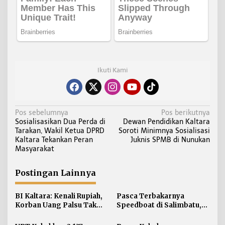
Ikuti Kami
N
Pos sebelumnya
Pos berikutnya
Sosialisasikan Dua Perda di
Dewan Pendidikan Kaltara
a
Tarakan, Wakil Ketua DPRD
Soroti Minimnya Sosialisasi
v
Kaltara Tekankan Peran
Juknis SPMB di Nunukan
i
Masyarakat
g
a
Postingan Lainnya
s
i
BI Kaltara: Kenali Rupiah,
Pasca Terbakarnya
Korban Uang Palsu Tak
Speedboat di Salimbatu,
p
Bisa Dapat Penggantian
KSOP Tarakan Perketat
o
Pengawasan dan Edukasi