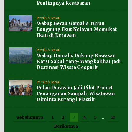
Pentingnya Kesabaran
Pemkab Berau
Wabup Berau Gamalis Turun
Langsung Ikut Nelayan Memukat
Ikan di Derawan
Pemkab Berau
Wabup Gamalis Dukung Kawasan
Karst Sakulirang-Mangkalihat Jadi
Destinasi Wisata Geopark
Pemkab Berau
Pulau Derawan Jadi Pilot Project
Penanganan Sampah, Wisatawan
Diminta Kurangi Plastik
Sebelumnya
1
2
3
4
5
…
10
Berikutnya