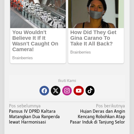
Ikuti Kami
N
Pos sebelumnya
Pos berikutnya
Pansus IV DPRD Kaltara
Hujan Deras dan Angin
a
Matangkan Dua Ranperda
Kencang Robohkan Atap
v
lewat Harmonisasi
Pasar Induk di Tanjung Selor
i