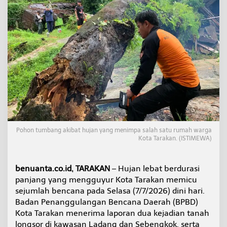
p
a
n
j
a
n
g
a
n
,
B
P
B
D
Pohon tumbang akibat hujan yang menimpa salah satu rumah warga
T
Kota Tarakan. (ISTIMEWA)
a
r
a
benuanta.co.id, TARAKAN
– Hujan lebat berdurasi
k
a
panjang yang mengguyur Kota Tarakan memicu
n
sejumlah bencana pada Selasa (7/7/2026) dini hari.
T
Badan Penanggulangan Bencana Daerah (BPBD)
a
Kota Tarakan menerima laporan dua kejadian tanah
n
longsor di kawasan Ladang dan Sebengkok, serta
g