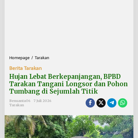
Homepage
/
Tarakan
H
u
Berita Tarakan
j
a
Hujan Lebat Berkepanjangan, BPBD
n
Tarakan Tangani Longsor dan Pohon
L
Tumbang di Sejumlah Titik
e
b
Benuanta06
7 Juli 2026
a
Tarakan
t
B
e
r
k
e