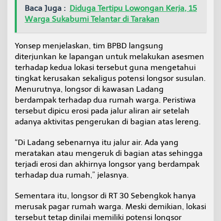
d
Baca Juga :
Diduga Tertipu Lowongan Kerja, 15
i
Warga Sukabumi Telantar di Tarakan
S
e
j
Yonsep menjelaskan, tim BPBD langsung
u
diterjunkan ke lapangan untuk melakukan asesmen
m
terhadap kedua lokasi tersebut guna mengetahui
l
tingkat kerusakan sekaligus potensi longsor susulan.
a
h
Menurutnya, longsor di kawasan Ladang
T
berdampak terhadap dua rumah warga. Peristiwa
i
tersebut dipicu erosi pada jalur aliran air setelah
t
adanya aktivitas pengerukan di bagian atas lereng.
i
k
“Di Ladang sebenarnya itu jalur air. Ada yang
meratakan atau mengeruk di bagian atas sehingga
terjadi erosi dan akhirnya longsor yang berdampak
terhadap dua rumah,” jelasnya.
Sementara itu, longsor di RT 30 Sebengkok hanya
merusak pagar rumah warga. Meski demikian, lokasi
tersebut tetap dinilai memiliki potensi longsor