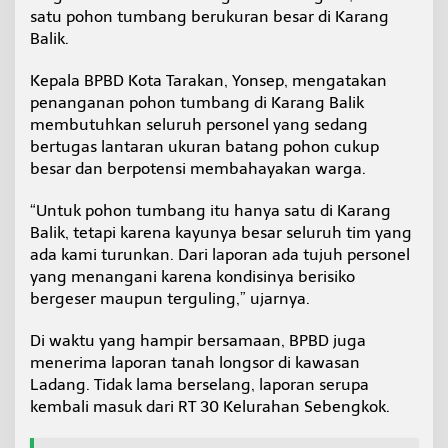
a
satu pohon tumbang berukuran besar di Karang
n
Balik.
i
L
Kepala BPBD Kota Tarakan, Yonsep, mengatakan
o
penanganan pohon tumbang di Karang Balik
n
g
membutuhkan seluruh personel yang sedang
s
bertugas lantaran ukuran batang pohon cukup
o
besar dan berpotensi membahayakan warga.
r
d
“Untuk pohon tumbang itu hanya satu di Karang
a
n
Balik, tetapi karena kayunya besar seluruh tim yang
P
ada kami turunkan. Dari laporan ada tujuh personel
o
yang menangani karena kondisinya berisiko
h
bergeser maupun terguling,” ujarnya.
o
n
T
Di waktu yang hampir bersamaan, BPBD juga
u
menerima laporan tanah longsor di kawasan
m
Ladang. Tidak lama berselang, laporan serupa
b
kembali masuk dari RT 30 Kelurahan Sebengkok.
a
n
g