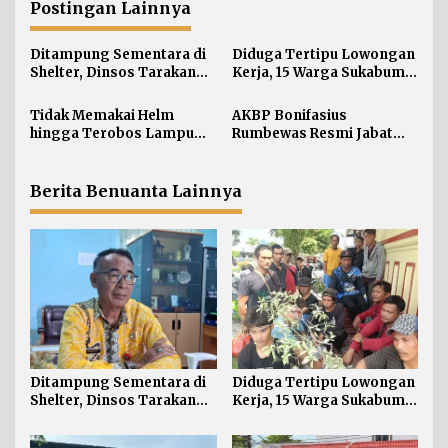
g
Postingan Lainnya
a
s
Ditampung Sementara di
Diduga Tertipu Lowongan
i
Shelter, Dinsos Tarakan
Kerja, 15 Warga Sukabumi
Fasilitasi Pemulangan 15
Telantar di Tarakan
p
Pekerja Asal Jawa Barat
Tidak Memakai Helm
AKBP Bonifasius
o
hingga Terobos Lampu
Rumbewas Resmi Jabat
s
Merah Dominasi
Kapolres Tarakan,
Pelanggaran ETLE di
Tegaskan Pelanggaran
Tarakan
Personel Diproses Tanpa
Berita Benuanta Lainnya
Toleransi
Ditampung Sementara di
Diduga Tertipu Lowongan
Shelter, Dinsos Tarakan
Kerja, 15 Warga Sukabumi
Fasilitasi Pemulangan 15
Telantar di Tarakan
Pekerja Asal Jawa Barat