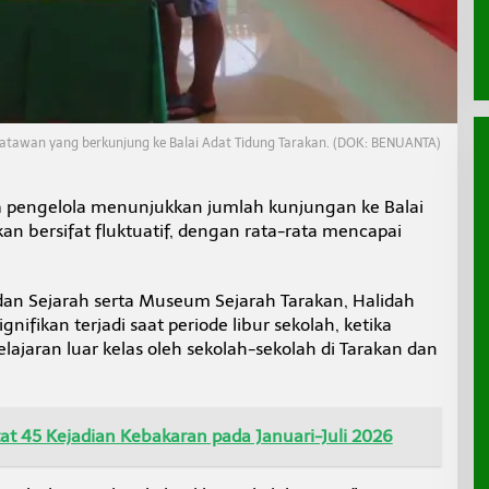
tawan yang berkunjung ke Balai Adat Tidung Tarakan. (DOK: BENUANTA)
 pengelola menunjukkan jumlah kunjungan ke Balai
n bersifat fluktuatif, dengan rata-rata mencapai
dan Sejarah serta Museum Sejarah Tarakan, Halidah
nifikan terjadi saat periode libur sekolah, ketika
elajaran luar kelas oleh sekolah-sekolah di Tarakan dan
t 45 Kejadian Kebakaran pada Januari-Juli 2026