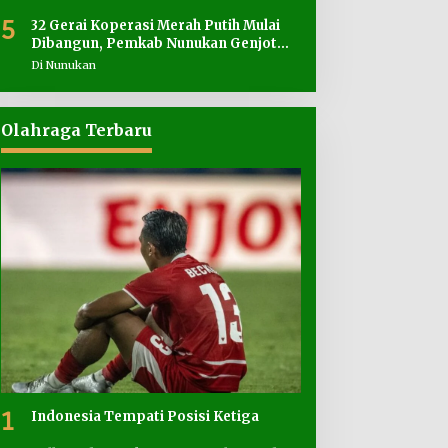
5
32 Gerai Koperasi Merah Putih Mulai
Dibangun, Pemkab Nunukan Genjot
Penyediaan Lahan
Di Nunukan
Olahraga Terbaru
1
Indonesia Tempati Posisi Ketiga