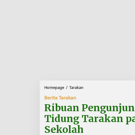
Homepage
/
Tarakan
R
i
Berita Tarakan
b
u
Ribuan Pengunjung
a
n
Tidung Tarakan p
P
e
Sekolah
n