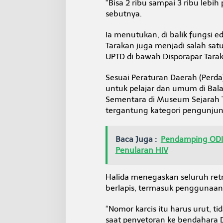
“Bisa 2 ribu sampai 3 ribu lebih 
e
sebutnya.
k
o
l
Ia menutukan, di balik fungsi 
a
Tarakan juga menjadi salah satu
h
UPTD di bawah Disporapar Tara
Sesuai Peraturan Daerah (Perda
untuk pelajar dan umum di Bala
Sementara di Museum Sejarah T
tergantung kategori pengunjun
Baca Juga :
Pendamping ODI
Penularan HIV
Halida menegaskan seluruh retr
berlapis, termasuk penggunaan
“Nomor karcis itu harus urut, ti
saat penyetoran ke bendahara Di