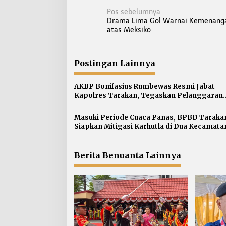
N
Pos sebelumnya
Drama Lima Gol Warnai Kemenanga
a
atas Meksiko
v
i
g
Postingan Lainnya
a
s
AKBP Bonifasius Rumbewas Resmi Jabat
Kapolres Tarakan, Tegaskan Pelanggaran
i
Personel Diproses Tanpa Toleransi
p
Masuki Periode Cuaca Panas, BPBD Taraka
o
Siapkan Mitigasi Karhutla di Dua Kecamata
s
Berita Benuanta Lainnya