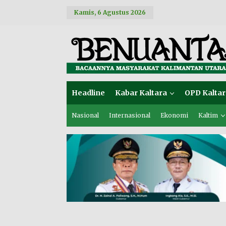
L
Kamis, 6 Agustus 2026
e
w
a
t
i
k
e
k
o
Headline
Kabar Kaltara
OPD Kaltar
n
t
e
Nasional
Internasional
Ekonomi
Kaltim
n