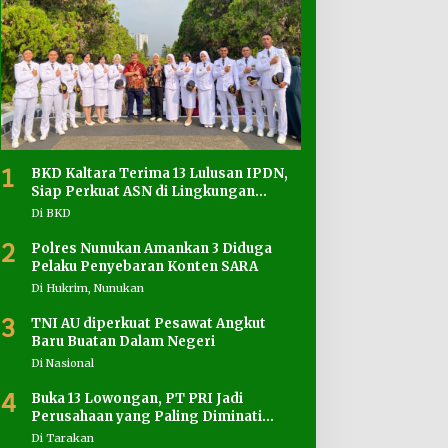
1
BKD Kaltara Terima 13 Lulusan IPDN,
Siap Perkuat ASN di Lingkungan
Pemprov
Di BKD
2
Polres Nunukan Amankan 3 Diduga
Pelaku Penyebaran Konten SARA
Di Hukrim, Nunukan
3
TNI AU diperkuat Pesawat Angkut
Baru Buatan Dalam Negeri
Di Nasional
4
Buka 13 Lowongan, PT PRI Jadi
Perusahaan yang Paling Diminati
Pencari Kerja
Di Tarakan