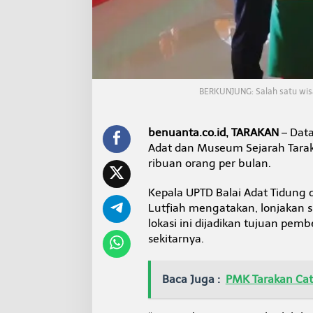
u
n
g
T
a
r
a
BERKUNJUNG: Salah satu wisa
k
a
n
p
benuanta.co.id, TARAKAN
– Data
a
Adat dan Museum Sejarah Taraka
d
ribuan orang per bulan.
a
M
Kepala UPTD Balai Adat Tidung 
o
m
Lutfiah mengatakan, lonjakan sig
e
lokasi ini dijadikan tujuan pemb
n
sekitarnya.
L
i
b
Baca Juga :
PMK Tarakan Cata
u
r
S