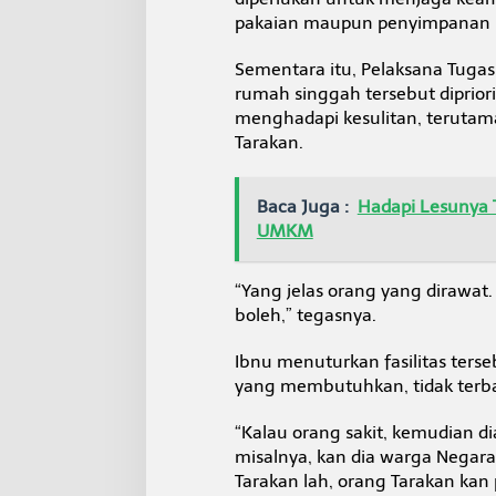
a
pakaian maupun penyimpanan b
t
d
Sementara itu, Pelaksana Tugas 
a
n
rumah singgah tersebut diprior
A
menghadapi kesulitan, terutam
t
Tarakan.
u
r
a
Baca Juga :
Hadapi Lesunya 
n
n
UMKM
y
a
“Yang jelas orang yang dirawat.
boleh,” tegasnya.
Ibnu menuturkan fasilitas ters
yang membutuhkan, tidak terba
“Kalau orang sakit, kemudian di
misalnya, kan dia warga Negara
Tarakan lah, orang Tarakan kan