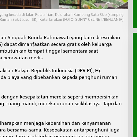
g berada di Jalan Pulau Irian, Kelurahan Kampung Satu Skip (samping
Rumah Sakit Jusuf SK), Kota Tarakan (FOTO: SUNNY CELINE T/BENUANTA)
ah Singgah Bunda Rahmawati yang baru diresmikan
6) dapat dimanfaatkan secara gratis oleh keluarga
mbutuhkan tempat tinggal sementara saat
i perawatan medis.
ilan Rakyat Republik Indonesia (DPR RI), Hj.
da biaya yang dibebankan kepada penghuni rumah
n dengan kesepakatan mereka seperti membersihkan
-ruang mandi, mereka urunan seikhlasnya. Tapi dari
iharapkan menjaga kebersihan dan kenyamanan
ara bersama-sama. Kesepakatan antarpenghuni juga
anan, termasuk terkait penggunaan area jemur