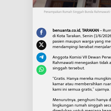
t
u
k
Penampakan Rumah Singgah Bunda Rahmawati yan
K
e
l
u
benuanta.co.id, TARAKAN
– Rum
a
di Kota Tarakan, Senin (1/6/202
r
pasien maupun warga yang me
g
a
mendampingi kerabat menjalan
P
a
Anggota Komisi VII Dewan Perwak
s
Rahmawati menegaskan tidak a
i
singgah tersebut.
e
n
,
“Gratis. Hanya mereka mungki
I
kamar atau membersihkan ruang
n
kami ini semua gratis,” ujarnya.
i
S
Menurutnya, penghuni hanya d
y
a
lingkungan rumah singgah sec
r
diperlukan untuk menjaga keam