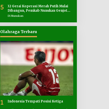
5
32 Gerai Koperasi Merah Putih Mulai
Dibangun, Pemkab Nunukan Genjot
Penyediaan Lahan
Di Nunukan
Olahraga Terbaru
1
Indonesia Tempati Posisi Ketiga