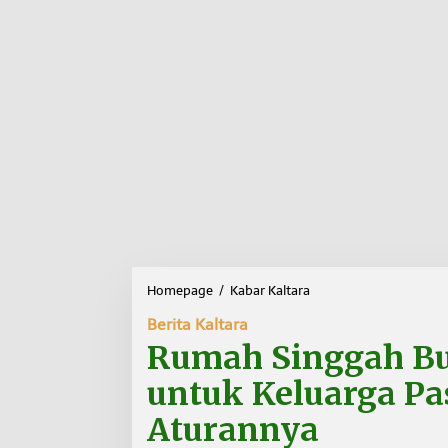
Homepage
/
Kabar Kaltara
R
u
Berita Kaltara
m
a
Rumah Singgah Bu
h
S
untuk Keluarga Pas
i
n
Aturannya
g