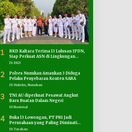
1
BKD Kaltara Terima 13 Lulusan IPDN,
Siap Perkuat ASN di Lingkungan
Pemprov
Di BKD
2
Polres Nunukan Amankan 3 Diduga
Pelaku Penyebaran Konten SARA
Di Hukrim, Nunukan
3
TNI AU diperkuat Pesawat Angkut
Baru Buatan Dalam Negeri
Di Nasional
4
Buka 13 Lowongan, PT PRI Jadi
Perusahaan yang Paling Diminati
Pencari Kerja
Di Tarakan