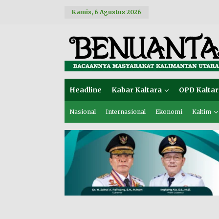
L
Kamis, 6 Agustus 2026
e
w
a
t
i
k
e
k
o
Headline
Kabar Kaltara
OPD Kaltar
n
t
e
Nasional
Internasional
Ekonomi
Kaltim
n