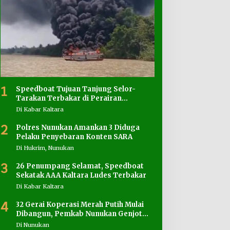
1
Speedboat Tujuan Tanjung Selor-
Tarakan Terbakar di Perairan
Salimbatu
Di Kabar Kaltara
2
Polres Nunukan Amankan 3 Diduga
Pelaku Penyebaran Konten SARA
Di Hukrim, Nunukan
3
26 Penumpang Selamat, Speedboat
Sekatak AAA Kaltara Ludes Terbakar
Di Kabar Kaltara
4
32 Gerai Koperasi Merah Putih Mulai
Dibangun, Pemkab Nunukan Genjot
Penyediaan Lahan
Di Nunukan