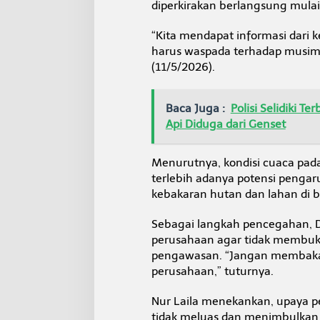
diperkirakan berlangsung mulai
a
h
K
“Kita mendapat informasi dari 
a
harus waspada terhadap musim
r
(11/5/2026).
h
u
t
Baca Juga :
Polisi Selidiki 
l
a
Api Diduga dari Genset
Menurutnya, kondisi cuaca pada
terlebih adanya potensi pengar
kebakaran hutan dan lahan di b
Sebagai langkah pencegahan, 
perusahaan agar tidak membuk
pengawasan. “Jangan membakar
perusahaan,” tuturnya.
Nur Laila menekankan, upaya p
tidak meluas dan menimbulkan