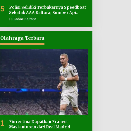
5
Polisi Selidiki Terbakarnya Speedboat
Sekatak AAA Kaltara, Sumber Api
Diduga dari Genset
Di Kabar Kaltara
Olahraga Terbaru
1
Fiorentina Dapatkan Franco
Mastantuono dari Real Madrid