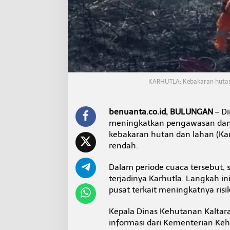
r
a
P
e
r
k
e
t
a
KARHUTLA: Kebakaran hutan l
t
P
a
benuanta.co.id, BULUNGAN
– Di
t
meningkatkan pengawasan dan p
r
o
kebakaran hutan dan lahan (Ka
l
rendah.
i
u
Dalam periode cuaca tersebut,
n
terjadinya Karhutla. Langkah i
t
u
pusat terkait meningkatnya ris
k
C
Kepala Dinas Kehutanan Kaltar
e
informasi dari Kementerian Ke
g