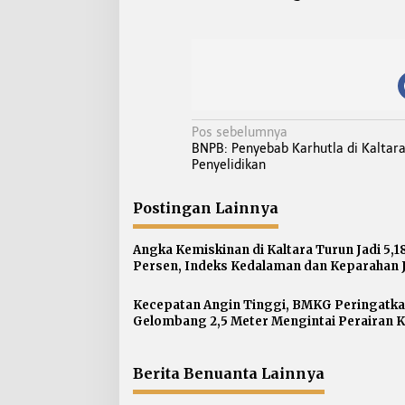
N
Pos sebelumnya
BNPB: Penyebab Karhutla di Kaltar
a
Penyelidikan
v
i
Postingan Lainnya
g
a
Angka Kemiskinan di Kaltara Turun Jadi 5,1
s
Persen, Indeks Kedalaman dan Keparahan 
Meningkat
i
p
Kecepatan Angin Tinggi, BMKG Peringatk
Gelombang 2,5 Meter Mengintai Perairan K
o
s
Berita Benuanta Lainnya