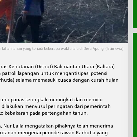
ahan lahan yang terjadi beberapa waktu lalu di Desa Apung. (Istimewa)
nas Kehutanan (Dishut) Kalimantan Utara (Kaltara)
atroli lapangan untuk mengantisipasi potensi
rhutla) selama memasuki cuaca dengan curah hujan
 suhu panas seringkali meningkat dan memicu
ni dilakukan menyusul peringatan dari pemerintah
iko kebakaran pada pertengahan tahun.
a, Nur Laila mengatakan pihaknya telah menerima
hutanan mengenai periode rawan Karhutla yang