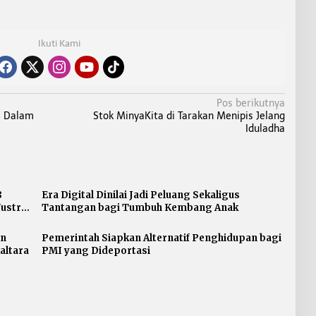
Ikuti Kami
Pos berikutnya
a Dalam
Stok MinyaKita di Tarakan Menipis Jelang
Iduladha
8
Era Digital Dinilai Jadi Peluang Sekaligus
Justru
Tantangan bagi Tumbuh Kembang Anak
an
Pemerintah Siapkan Alternatif Penghidupan bagi
altara
PMI yang Dideportasi