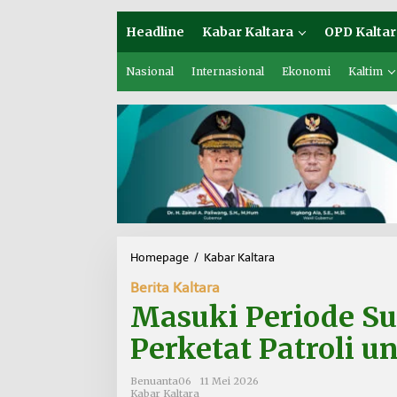
Headline
Kabar Kaltara
OPD Kaltar
Nasional
Internasional
Ekonomi
Kaltim
Homepage
/
Kabar Kaltara
M
a
Berita Kaltara
s
u
Masuki Periode Su
k
i
Perketat Patroli u
P
e
Benuanta06
11 Mei 2026
r
Kabar Kaltara