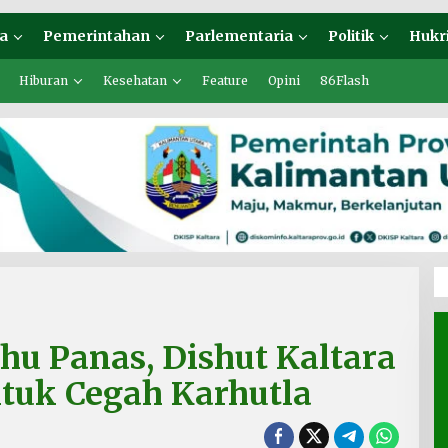
a
Pemerintahan
Parlementaria
Politik
Hukr
Hiburan
Kesehatan
Feature
Opini
86Flash
hu Panas, Dishut Kaltara
ntuk Cegah Karhutla